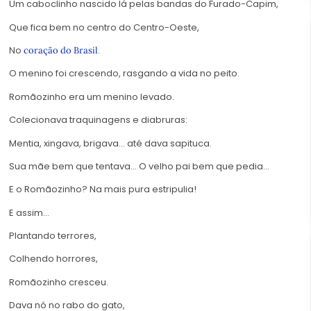
Um caboclinho nascido lá pelas bandas do Furado-Capim,
Que fica bem no centro do Centro-Oeste,
No
.
coração do Brasil
O menino foi crescendo, rasgando a vida no peito.
Romãozinho era um menino levado.
Colecionava traquinagens e diabruras:
Mentia, xingava, brigava… até dava sapituca.
Sua mãe bem que tentava… O velho pai bem que pedia…
E o Romãozinho? Na mais pura estripulia!
E assim…
Plantando terrores,
Colhendo horrores,
Romãozinho cresceu.
Dava nó no rabo do gato,