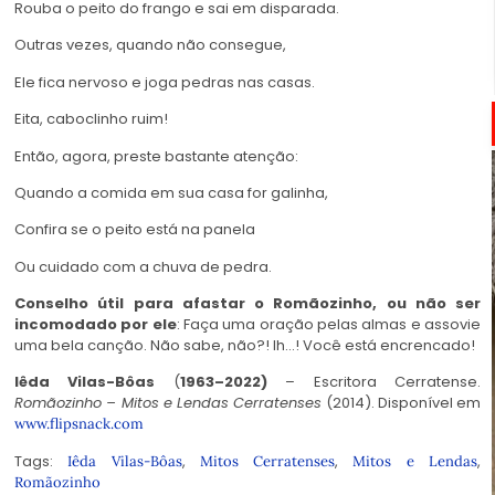
Rouba o peito do frango e sai em disparada.
Outras vezes, quando não consegue,
Ele fica nervoso e joga pedras nas casas.
Eita, caboclinho ruim!
Então, agora, preste bastante atenção:
Quando a comida em sua casa for galinha,
Confira se o peito está na panela
Ou cuidado com a chuva de pedra.
Conselho útil para afastar o Romãozinho, ou não ser
incomodado por ele
: Faça uma oração pelas almas e assovie
uma bela canção. Não sabe, não?! Ih…! Você está encrencado!
Iêda Vilas-Bôas
(
1963–2022)
– Escritora Cerratense.
Romãozinho – Mitos e Lendas Cerratenses
(2014). Disponível em
www.flipsnack.com
Tags:
,
,
,
Iêda Vilas-Bôas
Mitos Cerratenses
Mitos e Lendas
Romãozinho