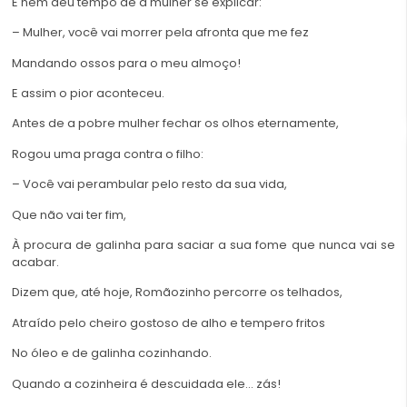
E nem deu tempo de a mulher se explicar:
– Mulher, você vai morrer pela afronta que me fez
Mandando ossos para o meu almoço!
E assim o pior aconteceu.
Antes de a pobre mulher fechar os olhos eternamente,
Rogou uma praga contra o filho:
– Você vai perambular pelo resto da sua vida,
Que não vai ter fim,
À procura de galinha para saciar a sua fome que nunca vai se
acabar.
Dizem que, até hoje, Romãozinho percorre os telhados,
Atraído pelo cheiro gostoso de alho e tempero fritos
No óleo e de galinha cozinhando.
Quando a cozinheira é descuidada ele… zás!