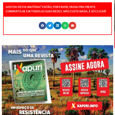
GOSTOU DESTA MATÉRIA? ENTÃO, POR FAVOR, PASSA PRA FRENTE.
COMPARTILHE EM TODAS AS SUAS REDES. NÃO CUSTA NADA, É SÓ CLICAR!