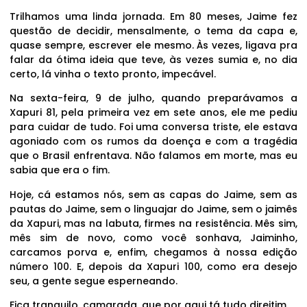
Trilhamos uma linda jornada. Em 80 meses, Jaime fez
questão de decidir, mensalmente, o tema da capa e,
quase sempre, escrever ele mesmo. Às vezes, ligava pra
falar da ótima ideia que teve, às vezes sumia e, no dia
certo, lá vinha o texto pronto, impecável.
Na sexta-feira, 9 de julho, quando preparávamos a
Xapuri 81, pela primeira vez em sete anos, ele me pediu
para cuidar de tudo. Foi uma conversa triste, ele estava
agoniado com os rumos da doença e com a tragédia
que o Brasil enfrentava. Não falamos em morte, mas eu
sabia que era o fim.
Hoje, cá estamos nós, sem as capas do Jaime, sem as
pautas do Jaime, sem o linguajar do Jaime, sem o jaimês
da Xapuri, mas na labuta, firmes na resistência. Mês sim,
mês sim de novo, como você sonhava, Jaiminho,
carcamos porva e, enfim, chegamos à nossa edição
número 100. E, depois da Xapuri 100, como era desejo
seu, a gente segue esperneando.
Fica tranquilo, camarada, que por aqui tá tudo direitim.