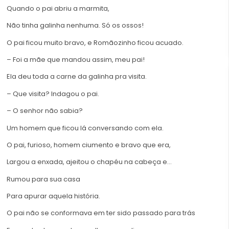
Quando o pai abriu a marmita,
Não tinha galinha nenhuma. Só os ossos!
O pai ficou muito bravo, e Romãozinho ficou acuado.
– Foi a mãe que mandou assim, meu pai!
Ela deu toda a carne da galinha pra visita.
– Que visita? Indagou o pai.
– O senhor não sabia?
Um homem que ficou lá conversando com ela.
O pai, furioso, homem ciumento e bravo que era,
Largou a enxada, ajeitou o chapéu na cabeça e…
Rumou para sua casa
Para apurar aquela história.
O pai não se conformava em ter sido passado para trás