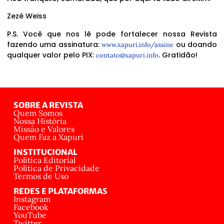
Zezé Weiss
P.S. Você que nos lê pode fortalecer nossa Revista
fazendo uma assinatura:
ou doando
www.xapuri.info/assine
qualquer valor pelo PIX:
. Gratidão!
contato@xapuri.info
SOBRE A REVISTA
Quem Somos
Nossa História
Missão e Valores
Quem Faz a Xapuri
INSTITUCIONAL
Política Editorial
Política de Privacidade
Termos de Uso
REDES E PLATAFORMAS
Instagram
Facebook
YouTube
Twitter