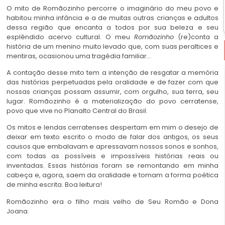
O mito de Romãozinho percorre o imaginário do meu povo e
habitou minha infância e a de muitas outras crianças e adultos
dessa região que encanta a todos por sua beleza e seu
esplêndido acervo cultural. O meu
Romãozinho
(re)conta a
história de um menino muito levado que, com suas peraltices e
mentiras, ocasionou uma tragédia familiar…
A contação desse mito tem a intenção de resgatar a memória
das histórias perpetuadas pela oralidade e de fazer com que
nossas crianças possam assumir, com orgulho, sua terra, seu
lugar. Romãozinho é a materialização do povo cerratense,
povo que vive no Planalto Central do Brasil.
Os mitos e lendas cerratenses despertam em mim o desejo de
deixar em texto escrito o modo de falar dos antigos, os seus
causos que embalavam e apressavam nossos sonos e sonhos,
com todas as possíveis e impossíveis histórias reais ou
inventadas. Essas histórias foram se remontando em minha
cabeça e, agora, saem da oralidade e tomam a forma poética
de minha escrita. Boa leitura!
Romãozinho era o filho mais velho de Seu Romão e Dona
Joana.