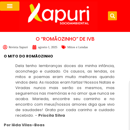
O “ROMÃOZINHO” DE IVB
Revista Xapuri
agosto 1, 2025
Mitos e Lendas
O MITO DO ROMÃOZINHO
Dela tenho lembranças doces da minha infância,
aconchego e cuidado. Os causos, as lendas, os
mitos e poemas eram muito melhores quando
vindos dela. As risadas eram fartas! Nossos Natais e
Viradas nunca mais serão os mesmos, mas
seguiremos nas memórias e no amor que nunca se
acaba. Marieda, encontre seu caminho e no
encontro com meus/nossos amores diga que vivo
de saudades! Grata por cada carinho e cuidado
recebido. –
Priscila Silva
Por Iêda Vilas-Boas