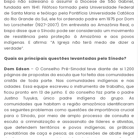
bispo não salesiano a assumir a Diocese de São Gabriel,
fundada em 1941. Filófoso formado pela Universidade Federal
de Santa Maria e teólogo pela Pontifícia Universidade Católica
do Rio Grande do Sul, ele foi ordenado padre em 1975 por Dom
Ivo Lorscheiter (1927-2007). Em entrevista ao Amazônia Real, o
bispo disse que o Sínodo pode ser considerado um movimento
de resistência pela proteção à Amazônia e aos povos
indígenas. E afirma: “A Igreja não terá medo de dizer a
verdade”.
Quais as principais questões levantadas pelo Sínodo?
Dom Edson
– O Conselho Pré-Sinodal teve diante de si 1.200
páginas de propostas da escuta que foi feita das comunidades
cristãs de toda parte. Nas comunidades indígenas e nas
cidades. Essa equipe escreveu o instrumento de trabalho, que
ficou pronto em 13 de junho. E do conselho faz parte o padre
Justino Tuyuka, único padre indígena do grupo. As
comunidades que habitam a região amazônica identificaram
os seguintes problemas como questões de importância crucial
para o Sínodo, por meio de amplo processo de consulta e
escuta: a criminalização e assassinato de líderes e ativistas,
que defendem territórios e povos indígenas; as práticas
predatórias de caça e pesca; as concessões de abate ilegal