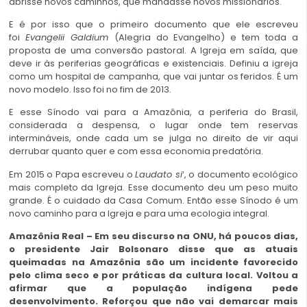
abrisse novos caminhos, que mandasse novos missionários.
E é por isso que o primeiro documento que ele escreveu
foi
Evangelii Galdium
(Alegria do Evangelho) e tem toda a
proposta de uma conversão pastoral. A Igreja em saída, que
deve ir às periferias geográficas e existenciais. Definiu a igreja
como um hospital de campanha, que vai juntar os feridos. É um
novo modelo. Isso foi no fim de 2013.
E esse Sínodo vai para a Amazônia, a periferia do Brasil,
considerada a despensa, o lugar onde tem reservas
intermináveis, onde cada um se julga no direito de vir aqui
derrubar quanto quer e com essa economia predatória.
Em 2015 o Papa escreveu o
Laudato si
‘, o documento ecológico
mais completo da Igreja. Esse documento deu um peso muito
grande. É o cuidado da Casa Comum. Então esse Sínodo é um
novo caminho para a Igreja e para uma ecologia integral.
Amazônia Real –
Em seu discurso na ONU, há poucos dias,
o presidente Jair Bolsonaro disse que as atuais
queimadas na Amazônia são um incidente favorecido
pelo clima seco e por práticas da cultura local. Voltou a
afirmar que a população indígena pede
desenvolvimento. Reforçou que não vai demarcar mais