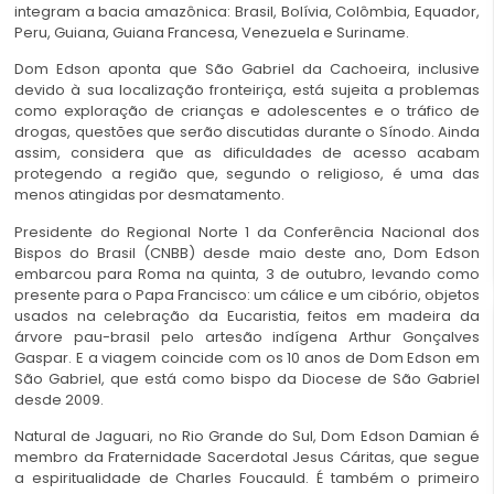
integram a bacia amazônica: Brasil, Bolívia, Colômbia, Equador,
Peru, Guiana, Guiana Francesa, Venezuela e Suriname.
Dom Edson aponta que São Gabriel da Cachoeira, inclusive
devido à sua localização fronteiriça, está sujeita a problemas
como exploração de crianças e adolescentes e o tráfico de
drogas, questões que serão discutidas durante o Sínodo. Ainda
assim, considera que as dificuldades de acesso acabam
protegendo a região que, segundo o religioso, é uma das
menos atingidas por desmatamento.
Presidente do Regional Norte 1 da Conferência Nacional dos
Bispos do Brasil (CNBB) desde maio deste ano, Dom Edson
embarcou para Roma na quinta, 3 de outubro, levando como
presente para o Papa Francisco: um cálice e um cibório, objetos
usados na celebração da Eucaristia, feitos em madeira da
árvore pau-brasil pelo artesão indígena Arthur Gonçalves
Gaspar. E a viagem coincide com os 10 anos de Dom Edson em
São Gabriel, que está como bispo da Diocese de São Gabriel
desde 2009.
Natural de Jaguari, no Rio Grande do Sul, Dom Edson Damian é
membro da Fraternidade Sacerdotal Jesus Cáritas, que segue
a espiritualidade de Charles Foucauld. É também o primeiro