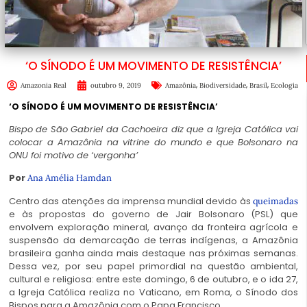
‘O SÍNODO É UM MOVIMENTO DE RESISTÊNCIA’
,
,
,
Amazonia Real
outubro 9, 2019
Amazônia
Biodiversidade
Brasil
Ecologia
‘O SÍNODO É UM MOVIMENTO DE RESISTÊNCIA’
Bispo de São Gabriel da Cachoeira diz que a Igreja Católica vai
colocar a Amazônia na vitrine do mundo e que Bolsonaro na
ONU foi motivo de ‘vergonha’
Por
Ana Amélia Hamdan
Centro das atenções da imprensa mundial devido às
queimadas
e às propostas do governo de Jair Bolsonaro (PSL) que
envolvem exploração mineral, avanço da fronteira agrícola e
suspensão da demarcação de terras indígenas, a Amazônia
brasileira ganha ainda mais destaque nas próximas semanas.
Dessa vez, por seu papel primordial na questão ambiental,
cultural e religiosa: entre este domingo, 6 de outubro, e o ida 27,
a Igreja Católica realiza no Vaticano, em Roma, o Sínodo dos
Bispos para a Amazônia com o Papa Francisco.