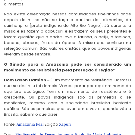
alimentos.
Não existe celebração nessas comunidades ribeirinhas onde
depois da missa não se faça a partilha dos alimentos, da
quinhanpira [prato indígena do Alto Rio Negro]. Já durante a
missa eles fazem o dabucuri: eles trazem os seus presentes e
fazem questão que o padre leve a farinha, o beiju, a tapioca,
banana, abacaxi, frutas da época. A missa que continua na
refeição comum. São valores cristãos que os povos indígenas
viveram desde sempre.
O Sínodo para a Amazônia pode ser considerado um
movimento de resistência pela proteção à região?
Dom Edson Damian –
É um movimento de resistência. Basta! O
que se destruiu foi demais. Vamos parar por aqui em nome do
equilibro ecológico. Tem um movimento de resistência e é
crescente. Os povos indígenas são os primeiros a se
manifestar, mesmo com a sociedade brasileira bastante
apática. São os primeiros que levantam a voz e, quando vão a
Brasília, sabem o que dizer.
Fonte:
Edição
Amazônia Real
Xapuri
Tags:
,
,
,
Biodiversidade
Desmatamento
Ecologia
Meio Ambiente