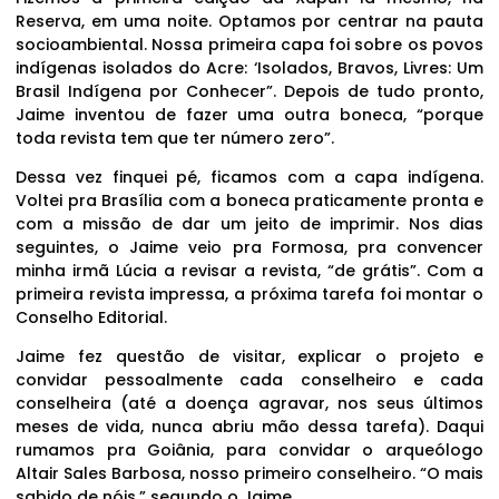
Reserva, em uma noite. Optamos por centrar na pauta
socioambiental. Nossa primeira capa foi sobre os povos
indígenas isolados do Acre: ‘Isolados, Bravos, Livres: Um
Brasil Indígena por Conhecer”. Depois de tudo pronto,
Jaime inventou de fazer uma outra boneca, “porque
toda revista tem que ter número zero”.
Dessa vez finquei pé, ficamos com a capa indígena.
Voltei pra Brasília com a boneca praticamente pronta e
com a missão de dar um jeito de imprimir. Nos dias
seguintes, o Jaime veio pra Formosa, pra convencer
minha irmã Lúcia a revisar a revista, “de grátis”. Com a
primeira revista impressa, a próxima tarefa foi montar o
Conselho Editorial.
Jaime fez questão de visitar, explicar o projeto e
convidar pessoalmente cada conselheiro e cada
conselheira (até a doença agravar, nos seus últimos
meses de vida, nunca abriu mão dessa tarefa). Daqui
rumamos pra Goiânia, para convidar o arqueólogo
Altair Sales Barbosa, nosso primeiro conselheiro. “O mais
sabido de nóis,” segundo o Jaime.