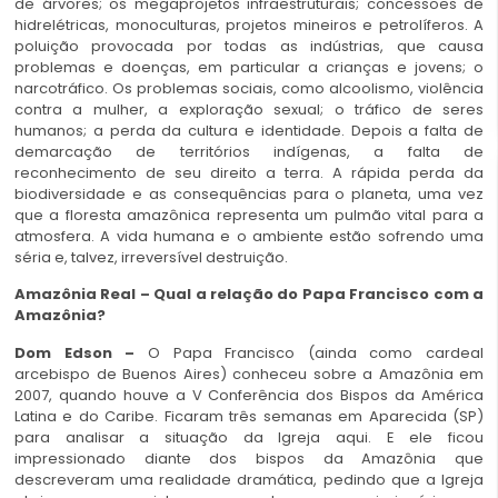
de árvores; os megaprojetos infraestruturais; concessões de
hidrelétricas, monoculturas, projetos mineiros e petrolíferos. A
poluição provocada por todas as indústrias, que causa
problemas e doenças, em particular a crianças e jovens; o
narcotráfico. Os problemas sociais, como alcoolismo, violência
contra a mulher, a exploração sexual; o tráfico de seres
humanos; a perda da cultura e identidade. Depois a falta de
demarcação de territórios indígenas, a falta de
reconhecimento de seu direito a terra. A rápida perda da
biodiversidade e as consequências para o planeta, uma vez
que a floresta amazônica representa um pulmão vital para a
atmosfera. A vida humana e o ambiente estão sofrendo uma
séria e, talvez, irreversível destruição.
Amazônia Real – Qual a relação do Papa Francisco com a
Amazônia?
Dom Edson –
O Papa Francisco (ainda como cardeal
arcebispo de Buenos Aires) conheceu sobre a Amazônia em
2007, quando houve a V Conferência dos Bispos da América
Latina e do Caribe. Ficaram três semanas em Aparecida (SP)
para analisar a situação da Igreja aqui. E ele ficou
impressionado diante dos bispos da Amazônia que
descreveram uma realidade dramática, pedindo que a Igreja