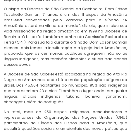
O bispo da Diocese de São Gabriel da Cachoeira, Dom Edson
Taschetto Damian, 71 anos, é um dos 11 bispos da Amazônia
brasileira convocados pelo Vaticano para o Sínodo. “A
Amazônia estará na vitrine do mundo”, diz ele, que iniciou sua
vida missionária na região amazônica em 1999 na Diocese de
Roraima. O bispo foi também membro da Comissão Pastoral da
Terra (CPT). Para sua fala durante o Sínodo, Dom Edson Damian
elencou dois temas: a inculturação e a Igreja Índia Amazônica,
propondo que as cerimônias católicas agreguem não só as
línguas indígenas, mas também símbolos e rituais tradicionais
desses povos.
A Diocese de São Gabriel está localizada na região do Alto Rio
Negro, no Amazonas, onde há a maior população indígena do
Brasil. Dos 45.564 habitantes do município, 95% são indígenas
que representam 23 etnias. É também o lugar onde tem quatro
línguas oficiais indígenas: tukano, baniwa, yanomami,
nheengatu, além do português.
No total, mais de 250 bispos, religiosos, pesquisadores e
representantes da Organização das Nações Unidas (ONU)
participarão do Sínodo dos Bispos para a Amazônia, que
discutirá questões sociais e ambientais dos noves países que