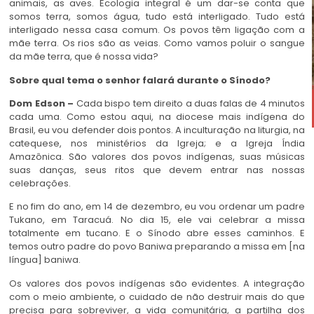
animais, as aves. Ecologia integral é um dar-se conta que
somos terra, somos água, tudo está interligado. Tudo está
interligado nessa casa comum. Os povos têm ligação com a
mãe terra. Os rios são as veias. Como vamos poluir o sangue
da mãe terra, que é nossa vida?
Sobre qual tema o senhor falará durante o Sínodo?
Dom Edson –
Cada bispo tem direito a duas falas de 4 minutos
cada uma. Como estou aqui, na diocese mais indígena do
Brasil, eu vou defender dois pontos. A inculturação na liturgia, na
catequese, nos ministérios da Igreja; e a Igreja Índia
Amazônica. São valores dos povos indígenas, suas músicas
suas danças, seus ritos que devem entrar nas nossas
celebrações.
E no fim do ano, em 14 de dezembro, eu vou ordenar um padre
Tukano, em Taracuá. No dia 15, ele vai celebrar a missa
totalmente em tucano. E o Sínodo abre esses caminhos. E
temos outro padre do povo Baniwa preparando a missa em [na
língua] baniwa.
Os valores dos povos indígenas são evidentes. A integração
com o meio ambiente, o cuidado de não destruir mais do que
precisa para sobreviver, a vida comunitária, a partilha dos