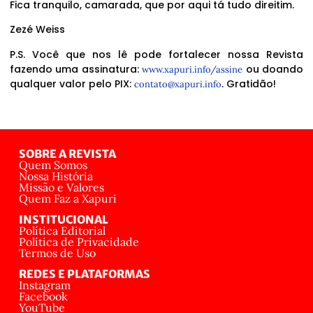
Fica tranquilo, camarada, que por aqui tá tudo direitim.
Zezé Weiss
P.S. Você que nos lê pode fortalecer nossa Revista
fazendo uma assinatura:
ou doando
www.xapuri.info/assine
qualquer valor pelo PIX:
. Gratidão!
contato@xapuri.info
SOBRE A REVISTA
Quem Somos
Nossa História
Missão e Valores
Quem Faz a Xapuri
INSTITUCIONAL
Política Editorial
Política de Privacidade
Termos de Uso
REDES E PLATAFORMAS
Instagram
Facebook
YouTube