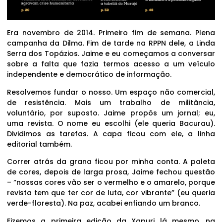
Era novembro de 2014. Primeiro fim de semana. Plena
campanha da Dilma. Fim de tarde na RPPN dele, a Linda
Serra dos Topázios. Jaime e eu começamos a conversar
sobre a falta que fazia termos acesso a um veículo
independente e democrático de informação.
Resolvemos fundar o nosso. Um espaço não comercial,
de resistência. Mais um trabalho de militância,
voluntário, por suposto. Jaime propôs um jornal; eu,
uma revista. O nome eu escolhi (ele queria Bacurau).
Dividimos as tarefas. A capa ficou com ele, a linha
editorial também.
Correr atrás da grana ficou por minha conta. A paleta
de cores, depois de larga prosa, Jaime fechou questão
– “nossas cores vão ser o vermelho e o amarelo, porque
revista tem que ter cor de luta, cor vibrante” (eu queria
verde-floresta). Na paz, acabei enfiando um branco.
Fizemos a primeira edição da Xapuri lá mesmo, na