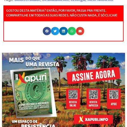
GOSTOU DESTA MATÉRIA? ENTÃO, POR FAVOR, PASSA PRA FRENTE.
COMPARTILHE EM TODAS AS SUAS REDES. NÃO CUSTA NADA, É SÓ CLICAR!