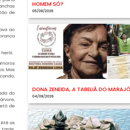
HOMEM SÓ?
anchas
05/08/2026
otão de
sava ao
 branca
herói.
namoros
os. Mas
cando,
DONA ZENEIDA, A TABELIÃ DO MARAJ
çada do
04/08/2026
árvore,
letó de
 Até as
tarde,