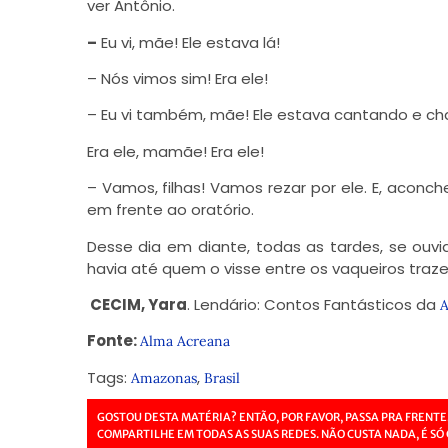
ver Antônio.
–
Eu vi, mãe! Ele estava lá!
– Nós vimos sim! Era ele!
– Eu vi também, mãe! Ele estava cantando e c
Era ele, mamãe! Era ele!
– Vamos, filhas! Vamos rezar por ele. E, aconch
em frente ao oratório.
Desse dia em diante, todas as tardes, se ouv
havia até quem o visse entre os vaqueiros traze
CECIM, Yara
. Lendário: Contos Fantásticos da
A
Fonte:
Alma Acreana
Tags:
,
Amazonas
Brasil
GOSTOU DESTA MATÉRIA? ENTÃO, POR FAVOR, PASSA PRA FRENTE
COMPARTILHE EM TODAS AS SUAS REDES. NÃO CUSTA NADA, É SÓ 