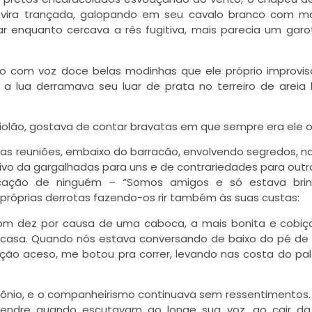
envira trançada, galopando em seu cavalo branco com m
r enquanto cercava a rês fugitiva, mais parecia um gar
do com voz doce belas modinhas que ele próprio improvi
o a lua derramava seu luar de prata no terreiro de areia
iolão, gostava de contar bravatas em que sempre era ele o 
as reuniões, embaixo do barracão, envolvendo segredos, 
ivo da gargalhadas para uns e de contrariedades para outr
ocação de ninguém – “Somos amigos e só estava brin
próprias derrotas fazendo-os rir também às suas custas:
com dez por causa de uma caboca, a mais bonita e cobi
m casa. Quando nós estava conversando de baixo do pé de 
ição aceso, me botou pra correr, levando nas costa do pa
tônio, e o companheirismo continuava sem ressentimentos.
pendre quando escutavam ao longe sua voz, ao cair da 