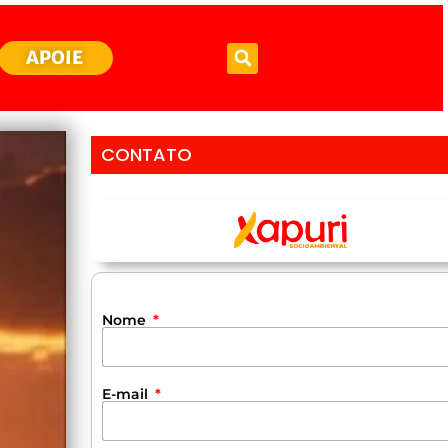
APOIE
CONTATO
Nome
E-mail