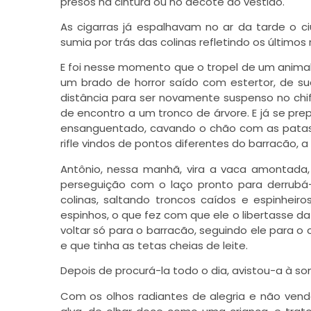
presos na cintura ou no decote do vestido.
As cigarras já espalhavam no ar da tarde o c
sumia por trás das colinas refletindo os últimos
E foi nesse momento que o tropel de um animal a
um brado de horror saído com estertor, de su
distância para ser novamente suspenso no chi
de encontro a um tronco de árvore. E já se pre
ensanguentado, cavando o chão com as patas, 
rifle vindos de pontos diferentes do barracão, 
Antônio, nessa manhã, vira a vaca amontada,
perseguição com o laço pronto para derrubá
colinas, saltando troncos caídos e espinhei
espinhos, o que fez com que ele o libertasse d
voltar só para o barracão, seguindo ele para o 
e que tinha as tetas cheias de leite.
Depois de procurá-la todo o dia, avistou-a à 
Com os olhos radiantes de alegria e não vend