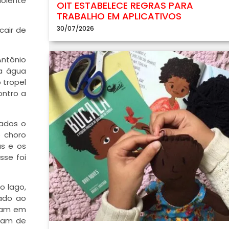
dolente
OIT ESTABELECE REGRAS PARA
TRABALHO EM APLICATIVOS
30/07/2026
cair de
Antônio
na água
 tropel
ontro a
rados o
o choro
as e os
sse foi
o lago,
tado ao
íram em
avam de