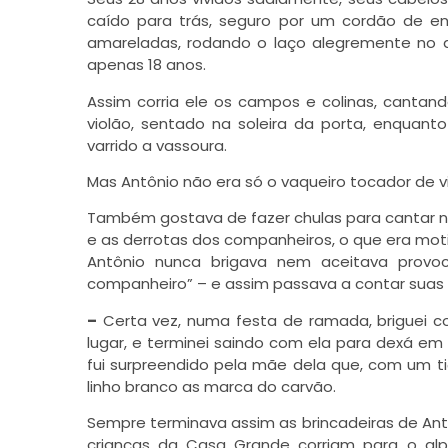
caído para trás, seguro por um cordão de 
amareladas, rodando o laço alegremente no a
apenas 18 anos.
Assim corria ele os campos e colinas, cantan
violão, sentado na soleira da porta, enquant
varrido a vassoura.
Mas Antônio não era só o vaqueiro tocador de v
Também gostava de fazer chulas para cantar n
e as derrotas dos companheiros, o que era mot
Antônio nunca brigava nem aceitava prov
companheiro” – e assim passava a contar suas 
–
Certa vez, numa festa de ramada, briguei 
lugar, e terminei saindo com ela para dexá e
fui surpreendido pela mãe dela que, com um t
linho branco as marca do carvão.
Sempre terminava assim as brincadeiras de An
crianças da Casa Grande corriam para o al