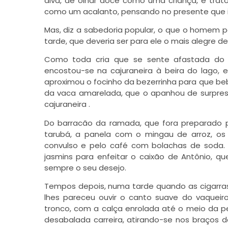
alva, de olhar doce como uma criança, e tra
como um acalanto, pensando no presente que ia
Mas, diz a sabedoria popular, o que o homem põ
tarde, que deveria ser para ele o mais alegre de
Como toda cria que se sente afastada do co
encostou-se na cajuraneira à beira do lago,
aproximou o focinho da bezerrinha para que b
da vaca amarelada, que o apanhou de surpresa
cajuraneira .
Do barracão da ramada, que fora preparado 
tarubá, a panela com o mingau de arroz, os v
convulso e pelo café com bolachas de soda. E 
jasmins para enfeitar o caixão de Antônio, q
sempre o seu desejo.
Tempos depois, numa tarde quando as cigarras
lhes pareceu ouvir o canto suave do vaqueir
tronco, com a calça enrolada até o meio da pe
desabalada carreira, atirando-se nos braços