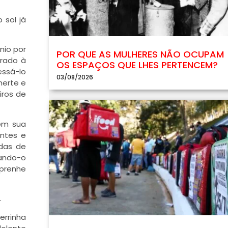
 sol já
nio por
POR QUE AS MULHERES NÃO OCUPAM
irado à
OS ESPAÇOS QUE LHES PERTENCEM?
essá-lo
03/08/2026
nerte e
iros de
 em sua
ontes e
adas de
xando-o
 prenhe
.
errinha