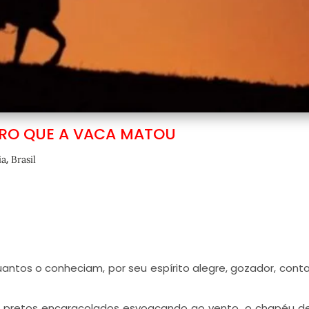
IRO QUE A VACA MATOU
,
ia
Brasil
antos o conheciam, por seu espírito alegre, gozador, cont
s pretos encaracolados esvoaçando ao vento, o chapéu d