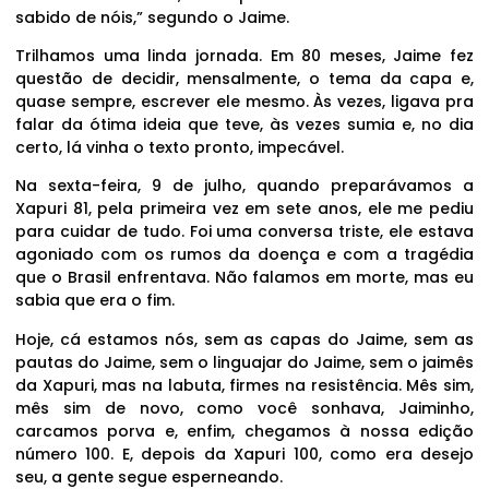
sabido de nóis,” segundo o Jaime.
Trilhamos uma linda jornada. Em 80 meses, Jaime fez
questão de decidir, mensalmente, o tema da capa e,
quase sempre, escrever ele mesmo. Às vezes, ligava pra
falar da ótima ideia que teve, às vezes sumia e, no dia
certo, lá vinha o texto pronto, impecável.
Na sexta-feira, 9 de julho, quando preparávamos a
Xapuri 81, pela primeira vez em sete anos, ele me pediu
para cuidar de tudo. Foi uma conversa triste, ele estava
agoniado com os rumos da doença e com a tragédia
que o Brasil enfrentava. Não falamos em morte, mas eu
sabia que era o fim.
Hoje, cá estamos nós, sem as capas do Jaime, sem as
pautas do Jaime, sem o linguajar do Jaime, sem o jaimês
da Xapuri, mas na labuta, firmes na resistência. Mês sim,
mês sim de novo, como você sonhava, Jaiminho,
carcamos porva e, enfim, chegamos à nossa edição
número 100. E, depois da Xapuri 100, como era desejo
seu, a gente segue esperneando.