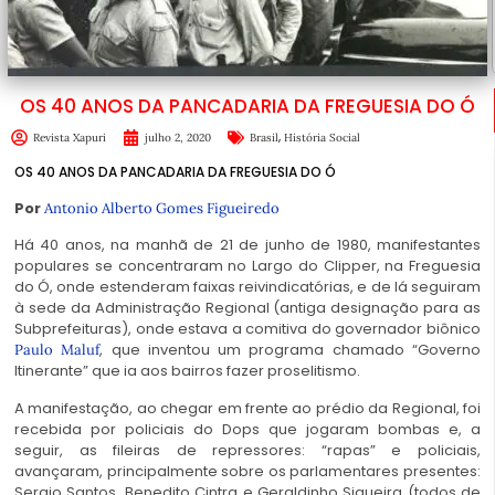
OS 40 ANOS DA PANCADARIA DA FREGUESIA DO Ó
,
Revista Xapuri
julho 2, 2020
Brasil
História Social
OS 40 ANOS DA PANCADARIA DA FREGUESIA DO Ó
Por
Antonio Alberto Gomes Figueiredo
Há 40 anos, na manhã de 21 de junho de 1980, manifestantes
populares se concentraram no Largo do Clipper, na Freguesia
do Ó, onde estenderam faixas reivindicatórias, e de lá seguiram
à sede da Administração Regional (antiga designação para as
Subprefeituras), onde estava a comitiva do governador biônico
, que inventou um programa chamado “Governo
Paulo Maluf
Itinerante” que ia aos bairros fazer proselitismo.
A manifestação, ao chegar em frente ao prédio da Regional, foi
recebida por policiais do Dops que jogaram bombas e, a
seguir, as fileiras de repressores: “rapas” e policiais,
avançaram, principalmente sobre os parlamentares presentes:
Sergio Santos, Benedito Cintra e Geraldinho Siqueira (todos de