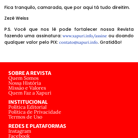
Fica tranquilo, camarada, que por aqui tá tudo direitim.
Zezé Weiss
P.S. Você que nos lê pode fortalecer nossa Revista
fazendo uma assinatura:
ou doando
www.xapuri.info/assine
qualquer valor pelo PIX:
. Gratidão!
contato@xapuri.info
SOBRE A REVISTA
Quem Somos
Nossa História
Missão e Valores
Quem Faz a Xapuri
INSTITUCIONAL
Política Editorial
Política de Privacidade
Termos de Uso
REDES E PLATAFORMAS
Instagram
Facebook