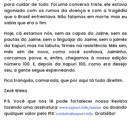
para cuidar de tudo. Foi uma conversa triste, ele estava
agoniado com os rumos da doença e com a tragédia
que o Brasil enfrentava. Não falamos em morte, mas eu
sabia que era o fim.
Hoje, cá estamos nós, sem as capas do Jaime, sem as
pautas do Jaime, sem o linguajar do Jaime, sem o jaimês
da Xapuri, mas na labuta, firmes na resistência. Mês sim,
mês sim de novo, como você sonhava, Jaiminho,
carcamos porva e, enfim, chegamos à nossa edição
número 100. E, depois da Xapuri 100, como era desejo
seu, a gente segue esperneando.
Fica tranquilo, camarada, que por aqui tá tudo direitim.
Zezé Weiss
P.S. Você que nos lê pode fortalecer nossa Revista
fazendo uma assinatura:
ou doando
www.xapuri.info/assine
qualquer valor pelo PIX:
. Gratidão!
contato@xapuri.info