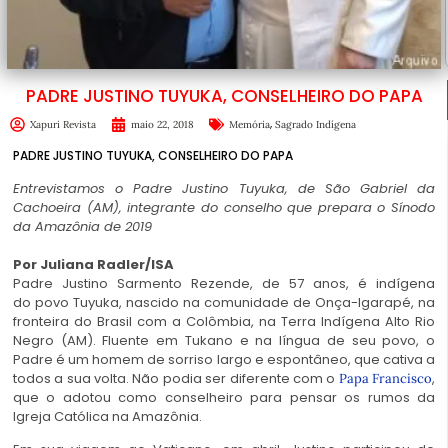
PADRE JUSTINO TUYUKA, CONSELHEIRO DO PAPA
,
Xapuri Revista
maio 22, 2018
Memória
Sagrado Indígena
PADRE JUSTINO TUYUKA, CONSELHEIRO DO PAPA
Entrevistamos o Padre Justino Tuyuka, de São Gabriel da
Cachoeira (AM), integrante do conselho que prepara o Sínodo
da Amazônia de 2019
Por Juliana Radler/ISA
Padre Justino Sarmento Rezende, de 57 anos, é indígena
do povo Tuyuka, nascido na comunidade de Onça-Igarapé, na
fronteira do Brasil com a Colômbia, na Terra Indígena Alto Rio
Negro (AM). Fluente em Tukano e na língua de seu povo, o
Padre é um homem de sorriso largo e espontâneo, que cativa a
todos a sua volta. Não podia ser diferente com o
,
Papa Francisco
que o adotou como conselheiro para pensar os rumos da
Igreja Católica na Amazônia.