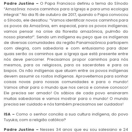
Padre Justino –
O Papa Francisco definiu o tema do Sínodo
“Amazônia: novos caminhos para a Igreja e para uma ecologia
integral.” No dia 15 de outubro de 2017, quando o Papa convocou
o Sínodo, ele desafiou: “Vamos identificar novos caminhos para
os povos da Amazônia, em especial, para os povos indígenas;
vamos pensar na crise da floresta amazônica, pulmão do
nosso planeta!”. Sendo um indígena eu peço que os indígenas
de diversas comunidades da região Panamazônica participem
com alegria, com sabedoria e com entusiasmo para dizer
quais serão os caminhos que a Igreja que está presente entre
nós deve percorrer. Precisamos propor caminhos para nós
mesmos, para os religiosos, para os sacerdotes e para os
bispos. Os não indígenas que atuam entre os povos indígenas
devem assumir os rostos indígenas. Aproveitemos para sonhar
coisas novas para nossas comunidades e para o mundo!
Vamos olhar para o mundo que nos cerca e convive conosco!
Ele precisa ser amado! Os sábios de cada povo ensinaram
muitas sabedorias e vamos mostrar para o mundo! O mundo
precisa ser cuidado e nós também precisamos ser cuidados!
ISA –
Como o senhor concilia a sua cultura indígena, do povo
Tuyuka, com a religião católica?
Padre Justino –
Nesses 34 anos que eu sou salesiano e 24