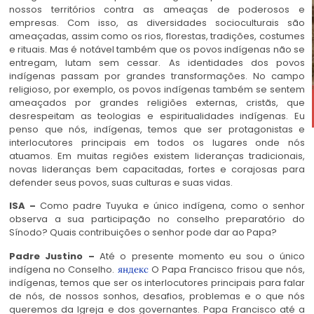
nossos territórios contra as ameaças de poderosos e
empresas. Com isso, as diversidades socioculturais são
ameaçadas, assim como os rios, florestas, tradições, costumes
e rituais. Mas é notável também que os povos indígenas não se
entregam, lutam sem cessar. As identidades dos povos
indígenas passam por grandes transformações. No campo
religioso, por exemplo, os povos indígenas também se sentem
ameaçados por grandes religiões externas, cristãs, que
desrespeitam as teologias e espiritualidades indígenas. Eu
penso que nós, indígenas, temos que ser protagonistas e
interlocutores principais em todos os lugares onde nós
atuamos. Em muitas regiões existem lideranças tradicionais,
novas lideranças bem capacitadas, fortes e corajosas para
defender seus povos, suas culturas e suas vidas.
ISA –
Como padre Tuyuka e único indígena, como o senhor
observa a sua participação no conselho preparatório do
Sínodo? Quais contribuições o senhor pode dar ao Papa?
Padre Justino –
Até o presente momento eu sou o único
indígena no Conselho.
O Papa Francisco frisou que nós,
яндекс
indígenas, temos que ser os interlocutores principais para falar
de nós, de nossos sonhos, desafios, problemas e o que nós
queremos da Igreja e dos governantes. Papa Francisco até a