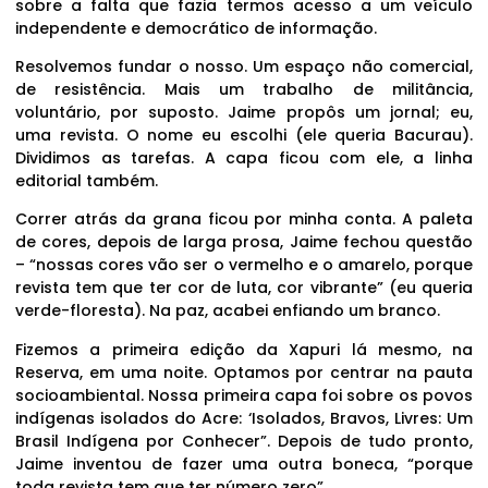
sobre a falta que fazia termos acesso a um veículo
independente e democrático de informação.
Resolvemos fundar o nosso. Um espaço não comercial,
de resistência. Mais um trabalho de militância,
voluntário, por suposto. Jaime propôs um jornal; eu,
uma revista. O nome eu escolhi (ele queria Bacurau).
Dividimos as tarefas. A capa ficou com ele, a linha
editorial também.
Correr atrás da grana ficou por minha conta. A paleta
de cores, depois de larga prosa, Jaime fechou questão
– “nossas cores vão ser o vermelho e o amarelo, porque
revista tem que ter cor de luta, cor vibrante” (eu queria
verde-floresta). Na paz, acabei enfiando um branco.
Fizemos a primeira edição da Xapuri lá mesmo, na
Reserva, em uma noite. Optamos por centrar na pauta
socioambiental. Nossa primeira capa foi sobre os povos
indígenas isolados do Acre: ‘Isolados, Bravos, Livres: Um
Brasil Indígena por Conhecer”. Depois de tudo pronto,
Jaime inventou de fazer uma outra boneca, “porque
toda revista tem que ter número zero”.