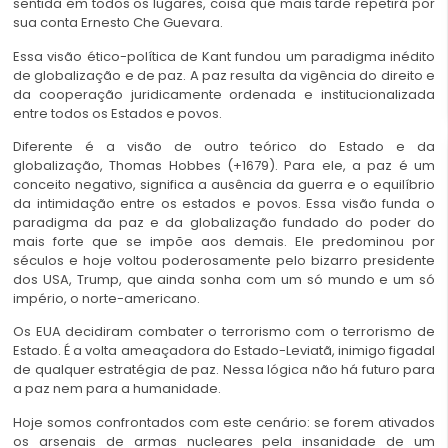
sentida em todos os lugares, coisa que mais tarde repetirá por
sua conta Ernesto Che Guevara.
Essa visão ético-política de Kant fundou um paradigma inédito
de globalização e de paz. A paz resulta da vigência do direito e
da cooperação juridicamente ordenada e institucionalizada
entre todos os Estados e povos.
Diferente é a visão de outro teórico do Estado e da
globalização, Thomas Hobbes (+1679). Para ele, a paz é um
conceito negativo, significa a ausência da guerra e o equilíbrio
da intimidação entre os estados e povos. Essa visão funda o
paradigma da paz e da globalização fundado do poder do
mais forte que se impõe aos demais. Ele predominou por
séculos e hoje voltou poderosamente pelo bizarro presidente
dos USA, Trump, que ainda sonha com um só mundo e um só
império, o norte-americano.
Os EUA decidiram combater o terrorismo com o terrorismo de
Estado. É a volta ameaçadora do Estado-Leviatã, inimigo figadal
de qualquer estratégia de paz. Nessa lógica não há futuro para
a paz nem para a humanidade.
Hoje somos confrontados com este cenário: se forem ativados
os arsenais de armas nucleares pela insanidade de um