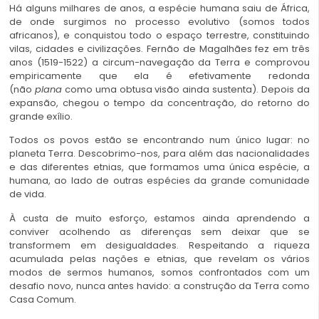
Há alguns milhares de anos, a espécie humana saiu de África,
de onde surgimos no processo evolutivo (somos todos
africanos), e conquistou todo o espaço terrestre, constituindo
vilas, cidades e civilizações. Fernão de Magalhães fez em três
anos (1519-1522) a circum-navegação da Terra e comprovou
empiricamente que ela é efetivamente redonda
(não
plana
como uma obtusa visão ainda sustenta). Depois da
expansão, chegou o tempo da concentração, do retorno do
grande exílio.
Todos os povos estão se encontrando num único lugar: no
planeta Terra. Descobrimo-nos, para além das nacionalidades
e das diferentes etnias, que formamos uma única espécie, a
humana, ao lado de outras espécies da grande comunidade
de vida.
À custa de muito esforço, estamos ainda aprendendo a
conviver acolhendo as diferenças sem deixar que se
transformem em desigualdades. Respeitando a riqueza
acumulada pelas nações e etnias, que revelam os vários
modos de sermos humanos, somos confrontados com um
desafio novo, nunca antes havido: a construção da Terra como
Casa Comum.