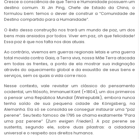
Cresce a consciência de que Terra e Humanidade possuem um
destino comum. Xi Jin Ping, Chefe de Estado da China, o
formulou bem: temos o dever de construir a “Comunidade de
Destino compartido para a Humanidade”.
O êxito dessa construção nos trará um mundo de paz, um dos
bens mais ansiados por todos. Viver em paz, oh que felicidade!
Essa paz é que nos falta nos dias atuais.
Ao contrário, vivemos em guerras regionais letais e uma guerra
total movida contra Gaia, a Terra viva, nossa Mãe Terra atacada
em todas as frentes, a ponto de ela mostrar sua indignação
através do aquecimento global e da exaustão de seus bens e
serviços, sem os quais a vida corre risco.
Nesse contexto, vale revisitar um clássico do pensamento
ocidental, um filósofo, Immanuel Kant (+1804), um dos primeiros
a pensar uma República Mundial (Welrepublik), embora nunca
tenha saído de sua pequena cidade de Königsberg, na
Alemanha. Ela só se consolida se conseguir instaurar uma “paz
perene”. Seu texto famoso de 1795 se chama exatamente “Para
uma paz perene” (
Zum ewigen Frieden
). A paz perene se
sustenta, segundo ele, sobre duas pilastras: a cidadania
universal e o respeito aos direitos humanos.