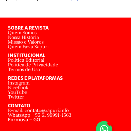
SOBRE A REVISTA
Quem Somos
Nossa História
Missão e Valores
Quem Faz a Xapuri
INSTITUCIONAL
Política Editorial
Política de Privacidade
Termos de Uso
REDES E PLATAFORMAS
Instagram
Facebook
YouTube
Twitter
CONTATO
E-mail: contato@xapuri.info
WhatsApp: +55 61 99991-1563
Formosa – GO