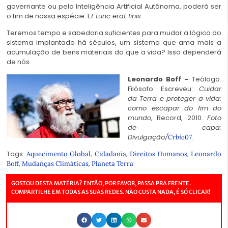
governante ou pela Inteligência Artificial Autônoma, poderá ser
o fim de nossa espécie. E
t tunc erat finis
.
Teremos tempo e sabedoria suficientes para mudar a lógica do
sistema implantado há séculos, um sistema que ama mais a
acumulação de bens materiais do que a vida? Isso dependerá
de nós.
Leonardo Boff –
Teólogo.
Filósofo. Escreveu:
Cuidar
da Terra e proteger a vida:
como escapar do fim do
mundo
, Record, 2010.
Foto
de capa:
Divulgação/
.
Crbio07
Tags:
,
,
,
Aquecimento Global
Cidadania
Direitos Humanos
Leonardo
,
,
Boff
Mudanças Climáticas
Planeta Terra
GOSTOU DESTA MATÉRIA? ENTÃO, POR FAVOR, PASSA PRA FRENTE.
COMPARTILHE EM TODAS AS SUAS REDES. NÃO CUSTA NADA, É SÓ CLICAR!