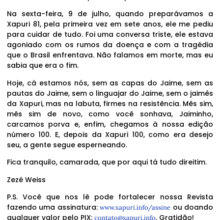
Na sexta-feira, 9 de julho, quando preparávamos a
Xapuri 81, pela primeira vez em sete anos, ele me pediu
para cuidar de tudo. Foi uma conversa triste, ele estava
agoniado com os rumos da doença e com a tragédia
que o Brasil enfrentava. Não falamos em morte, mas eu
sabia que era o fim.
Hoje, cá estamos nós, sem as capas do Jaime, sem as
pautas do Jaime, sem o linguajar do Jaime, sem o jaimês
da Xapuri, mas na labuta, firmes na resistência. Mês sim,
mês sim de novo, como você sonhava, Jaiminho,
carcamos porva e, enfim, chegamos à nossa edição
número 100. E, depois da Xapuri 100, como era desejo
seu, a gente segue esperneando.
Fica tranquilo, camarada, que por aqui tá tudo direitim.
Zezé Weiss
P.S. Você que nos lê pode fortalecer nossa Revista
fazendo uma assinatura:
ou doando
www.xapuri.info/assine
qualquer valor pelo PIX:
. Gratidão!
contato@xapuri.info