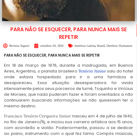
PARA NÃO SE ESQUECER, PARA NUNCA MAIS SE
REPETIR
,
,
Revista Xapuri
outubro 10, 2021
América Latina
Brasil
Direitos Humanos
PARA NÃO SE ESQUECER, PARA NUNCA MAIS SE REPETIR
Em 18 de março de 1976, durante a madrugada, em Buenos
Aires, Argentina, o pianista brasileiro
saiu do hotel
Tenório Júnior
onde estava hospedado para ir a uma farmácia e
desapareceu. Essa situação desesperadora foi vivida
intensamente pelos seus parceiros de turnê, Toquinho e Vinícius
de Moraes, que nada puderam fazer e foram orientados a não
continuarem buscando informações se não quisessem ter o
mesmo destino.
nasceu em 4 de julho de 1940,
Francisco Tenório Cerqueira Júnior
no Rio de Janeiro/Rj, e iniciou sua carreira artística aos 15 anos,
com acordeão e violão. Posteriormente, passou a se dedicar
ao piano, instrumento com o qual fez fama. Compôs músicas,