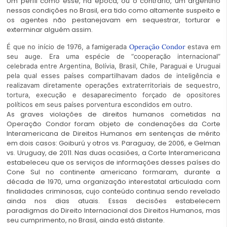
Um perfil como esse, na época, ou o contrário, um argentino
nessas condições no Brasil, era tido como altamente suspeito e
os agentes não pestanejavam em sequestrar, torturar e
exterminar alguém assim.
É que no início de 1976, a famigerada
Operação Condor
estava em
seu auge. Era uma espécie de “cooperação internacional”
celebrada entre Argentina, Bolívia, Brasil, Chile, Paraguai e Uruguai
pela qual esses países compartilhavam dados de inteligência e
realizavam diretamente operações extraterritoriais de sequestro,
tortura, execução e desaparecimento forçado de opositores
políticos em seus países porventura escondidos em outro.
As graves violações de direitos humanos cometidas na
Operação Condor foram objeto de condenações da Corte
Interamericana de Direitos Humanos em sentenças de mérito
em dois casos: Goiburú y otros vs. Paraguay, de 2006, e Gelman
vs. Uruguay, de 2011. Nas duas ocasiões, a Corte Interamericana
estabeleceu que os serviços de informações desses países do
Cone Sul no continente americano formaram, durante a
década de 1970, uma organização interestatal articulada com
finalidades criminosas, cujo conteúdo continua sendo revelado
ainda nos dias atuais. Essas decisões estabelecem
paradigmas do Direito Internacional dos Direitos Humanos, mas
seu cumprimento, no Brasil, ainda está distante.