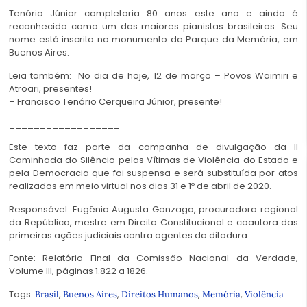
Tenório Júnior completaria 80 anos este ano e ainda é
reconhecido como um dos maiores pianistas brasileiros. Seu
nome está inscrito no monumento do Parque da Memória, em
Buenos Aires.
Leia também:
No dia de hoje, 12 de março – Povos Waimiri e
Atroari, presentes!
– Francisco Tenório Cerqueira Júnior, presente!
__________________
Este texto faz parte da campanha de divulgação da II
Caminhada do Silêncio pelas Vítimas de Violência do Estado e
pela Democracia que foi suspensa e será substituída por atos
realizados em meio virtual nos dias 31 e 1º de abril de 2020.
Responsável: Eugênia Augusta Gonzaga, procuradora regional
da República, mestre em Direito Constitucional e coautora das
primeiras ações judiciais contra agentes da ditadura.
Fonte: Relatório Final da Comissão Nacional da Verdade,
Volume III, páginas 1.822 a 1826.
Tags:
,
,
,
,
Brasil
Buenos Aires
Direitos Humanos
Memória
Violência