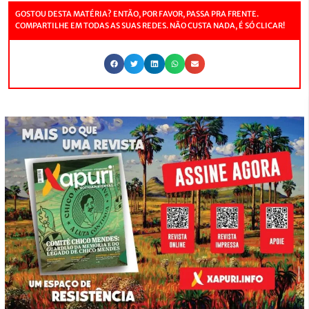
GOSTOU DESTA MATÉRIA? ENTÃO, POR FAVOR, PASSA PRA FRENTE.
COMPARTILHE EM TODAS AS SUAS REDES. NÃO CUSTA NADA, É SÓ CLICAR!