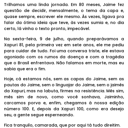
Trilhamos uma linda jornada. Em 80 meses, Jaime fez
questão de decidir, mensalmente, o tema da capa e,
quase sempre, escrever ele mesmo. Às vezes, ligava pra
falar da ótima ideia que teve, às vezes sumia e, no dia
certo, lá vinha o texto pronto, impecável.
Na sexta-feira, 9 de julho, quando preparávamos a
Xapuri 81, pela primeira vez em sete anos, ele me pediu
para cuidar de tudo. Foi uma conversa triste, ele estava
agoniado com os rumos da doença e com a tragédia
que o Brasil enfrentava. Não falamos em morte, mas eu
sabia que era o fim.
Hoje, cá estamos nós, sem as capas do Jaime, sem as
pautas do Jaime, sem o linguajar do Jaime, sem o jaimês
da Xapuri, mas na labuta, firmes na resistência. Mês sim,
mês sim de novo, como você sonhava, Jaiminho,
carcamos porva e, enfim, chegamos à nossa edição
número 100. E, depois da Xapuri 100, como era desejo
seu, a gente segue esperneando.
Fica tranquilo, camarada, que por aqui tá tudo direitim.