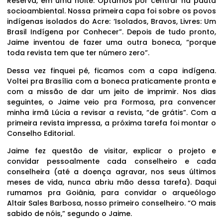
Reserva, em uma noite. Optamos por centrar na pauta
socioambiental. Nossa primeira capa foi sobre os povos
indígenas isolados do Acre: ‘Isolados, Bravos, Livres: Um
Brasil Indígena por Conhecer”. Depois de tudo pronto,
Jaime inventou de fazer uma outra boneca, “porque
toda revista tem que ter número zero”.
Dessa vez finquei pé, ficamos com a capa indígena.
Voltei pra Brasília com a boneca praticamente pronta e
com a missão de dar um jeito de imprimir. Nos dias
seguintes, o Jaime veio pra Formosa, pra convencer
minha irmã Lúcia a revisar a revista, “de grátis”. Com a
primeira revista impressa, a próxima tarefa foi montar o
Conselho Editorial.
Jaime fez questão de visitar, explicar o projeto e
convidar pessoalmente cada conselheiro e cada
conselheira (até a doença agravar, nos seus últimos
meses de vida, nunca abriu mão dessa tarefa). Daqui
rumamos pra Goiânia, para convidar o arqueólogo
Altair Sales Barbosa, nosso primeiro conselheiro. “O mais
sabido de nóis,” segundo o Jaime.