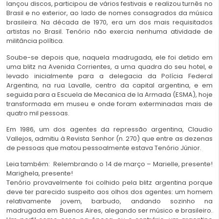
lançou discos, participou de vários festivais e realizou turnês no
Brasil e no exterior, ao lado de nomes consagrados da música
brasileira. Na década de 1970, era um dos mais requisitados
artistas no Brasil. Tenório não exercia nenhuma atividade de
militância política.
Soube-se depois que, naquela madrugada, ele foi detido em
uma blitz na Avenida Corrientes, a uma quadra do seu hotel, e
levado inicialmente para a delegacia da Polícia Federal
Argentina, na rua Lavalle, centro da capital argentina, e em
seguida para a Escuela de Mecanica de la Armada (ESMA), hoje
transformada em museu e onde foram exterminadas mais de
quatro mil pessoas.
Em 1986, um dos agentes da repressão argentina, Claudio
Vallejos, admitiu à Revista Senhor (n. 270) que entre as dezenas
de pessoas que matou pessoalmente estava Tenório Júnior.
Leia também:
Relembrando o 14 de março – Marielle, presente!
Marighela, presente!
Tenório provavelmente foi colhido pela blitz argentina porque
deve ter parecido suspeito aos olhos dos agentes: um homem
relativamente jovem, barbudo, andando sozinho na
madrugada em Buenos Aires, alegando ser músico e brasileiro.