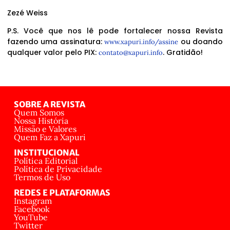
Zezé Weiss
P.S. Você que nos lê pode fortalecer nossa Revista
fazendo uma assinatura:
ou doando
www.xapuri.info/assine
qualquer valor pelo PIX:
. Gratidão!
contato@xapuri.info
SOBRE A REVISTA
Quem Somos
Nossa História
Missão e Valores
Quem Faz a Xapuri
INSTITUCIONAL
Política Editorial
Política de Privacidade
Termos de Uso
REDES E PLATAFORMAS
Instagram
Facebook
YouTube
Twitter