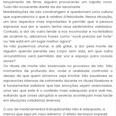
lançamento de filme, alguém procurando um sapato novo.
Tudo tão incoerente diante da dor lancinante.
Manifestações de luto constrangem e questionam uma cultura
que supervaloriza o que é relativo à felicidade. Nessa situação,
um dos aspectos mais importantes é permitir que a pessoa
expresse sua dor e assim, tenha seus sentimentos validados.
Contudo, a dor do outro tende a nos incomodar e na tentativa
de acalmá-lo, utilizamos frases como “você precisa ser forte”
ou “ele está em um lugar melhor agora”.
Se não pudermos chorar, e até gritar, a dor pela morte de
alguém querido perante seu corpo sem vida, em que outra
circunstância será permitido dar voz e espaço para nossas
dores?
Os rituais de morte são essenciais no processo de luto. São
momentos de profunda dor, onde a realidade confronta o
desejo de que quem amamos seja imortal. São saudáveis as
expressões intensas de sofrimento durante os rituais fúnebres e
é fundamental viabilizar que tais emoções sejam vivenciadas,
uma vez que este é o contexto mais adequado para vivê-las,
evitando que crises abruptas e severas aconteçam mais tarde
em situações cotidianas diversas.
O uso de medicamentos tranquilizantes não é adequado, a
menos que seja um caso extremo. O efeito de torpor impede