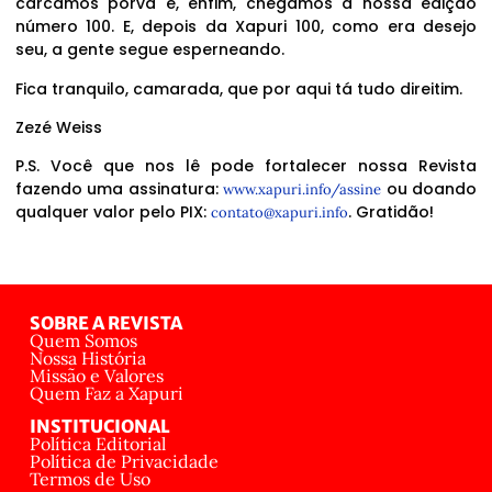
carcamos porva e, enfim, chegamos à nossa edição
número 100. E, depois da Xapuri 100, como era desejo
seu, a gente segue esperneando.
Fica tranquilo, camarada, que por aqui tá tudo direitim.
Zezé Weiss
P.S. Você que nos lê pode fortalecer nossa Revista
fazendo uma assinatura:
ou doando
www.xapuri.info/assine
qualquer valor pelo PIX:
. Gratidão!
contato@xapuri.info
SOBRE A REVISTA
Quem Somos
Nossa História
Missão e Valores
Quem Faz a Xapuri
INSTITUCIONAL
Política Editorial
Política de Privacidade
Termos de Uso