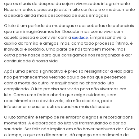
que os rituais de despedida sejam vivenciados integralmente.
Naturalmente, a pessoa já está muito confusa e o medicamento
a deixará ainda mais desconexa de suas emoções.
O luto é um período de mudanças e descobertas de potenciais
que nem imaginávamos ter. Descobrimos como viver sem
aquela pessoa e conviver com a
. É imprescindível o
saudade
auxílio da família e amigos, mas, como todo processo íntimo, é
individual e solitário. Uma parte de nós também morre, mas
outra parte nasce para que consigamos nos reorganizar e dar
continuidade à nossa vida.
Após uma perda significativa é preciso ressignificar a vida para
não permanecermos velando aquilo de nós que perdemos
com a morte do outro, mergulhando no chamado luto
complicado. O luto precisa ser vivido para não vivermos em
luto. Como uma ferida aberta que exige cuidados, sem
recolhimento e o devido zelo, ela não cicatriza, pode
infeccionar e causar outros quadros mais delicados.
O luto também é tempo de relembrar alegrias e recordar bons
momentos. A elaboração do luto vai transmutando a dor da
saudade. Ser feliz não implica em não haver nenhuma dor. Com
o tempo, o que era dilacerante, dá espaço ao sentimento de