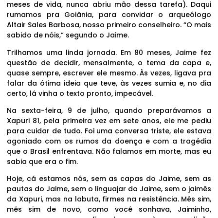
meses de vida, nunca abriu mão dessa tarefa). Daqui
rumamos pra Goiânia, para convidar o arqueólogo
Altair Sales Barbosa, nosso primeiro conselheiro. “O mais
sabido de nóis,” segundo o Jaime.
Trilhamos uma linda jornada. Em 80 meses, Jaime fez
questão de decidir, mensalmente, o tema da capa e,
quase sempre, escrever ele mesmo. Às vezes, ligava pra
falar da ótima ideia que teve, às vezes sumia e, no dia
certo, lá vinha o texto pronto, impecável.
Na sexta-feira, 9 de julho, quando preparávamos a
Xapuri 81, pela primeira vez em sete anos, ele me pediu
para cuidar de tudo. Foi uma conversa triste, ele estava
agoniado com os rumos da doença e com a tragédia
que o Brasil enfrentava. Não falamos em morte, mas eu
sabia que era o fim.
Hoje, cá estamos nós, sem as capas do Jaime, sem as
pautas do Jaime, sem o linguajar do Jaime, sem o jaimês
da Xapuri, mas na labuta, firmes na resistência. Mês sim,
mês sim de novo, como você sonhava, Jaiminho,