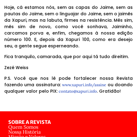
Hoje, cá estamos nós, sem as capas do Jaime, sem as
pautas do Jaime, sem o linguajar do Jaime, sem o jaimês
da Xapuri, mas na labuta, firmes na resistência. Mês sim,
mês sim de novo, como você sonhava, Jaiminho,
carcamos porva e, enfim, chegamos à nossa edição
número 100. E, depois da Xapuri 100, como era desejo
seu, a gente segue esperneando.
Fica tranquilo, camarada, que por aqui tá tudo direitim.
Zezé Weiss
P.S. Você que nos lê pode fortalecer nossa Revista
fazendo uma assinatura:
ou doando
www.xapuri.info/assine
qualquer valor pelo PIX:
. Gratidão!
contato@xapuri.info
SOBRE A REVISTA
Quem Somos
Nossa História
Missão e Valores