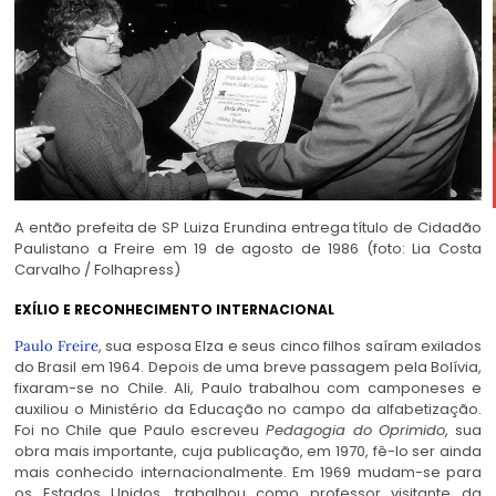
A então prefeita de SP Luiza Erundina entrega título de Cidadão
Paulistano a Freire em 19 de agosto de 1986 (foto: Lia Costa
Carvalho / Folhapress)
EXÍLIO E RECONHECIMENTO INTERNACIONAL
, sua esposa Elza e seus cinco filhos saíram exilados
Paulo Freire
do Brasil em 1964. Depois de uma breve passagem pela Bolívia,
fixaram-se no Chile. Ali, Paulo trabalhou com camponeses e
auxiliou o Ministério da Educação no campo da alfabetização.
Foi no Chile que Paulo escreveu
Pedagogia do Oprimido
, sua
obra mais importante, cuja publicação, em 1970, fê-lo ser ainda
mais conhecido internacionalmente. Em 1969 mudam-se para
os Estados Unidos, trabalhou como professor visitante da