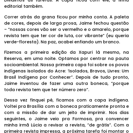
Dividimos as tarefas. A capa ficou com ele, a linha
editorial também.
Correr atrás da grana ficou por minha conta. A paleta
de cores, depois de larga prosa, Jaime fechou questão
– “nossas cores vão ser o vermelho e o amarelo, porque
revista tem que ter cor de luta, cor vibrante” (eu queria
verde-floresta). Na paz, acabei enfiando um branco.
Fizemos a primeira edição da Xapuri lá mesmo, na
Reserva, em uma noite. Optamos por centrar na pauta
socioambiental. Nossa primeira capa foi sobre os povos
indígenas isolados do Acre: ‘Isolados, Bravos, Livres: Um
Brasil Indígena por Conhecer”. Depois de tudo pronto,
Jaime inventou de fazer uma outra boneca, “porque
toda revista tem que ter número zero”.
Dessa vez finquei pé, ficamos com a capa indígena.
Voltei pra Brasília com a boneca praticamente pronta e
com a missão de dar um jeito de imprimir. Nos dias
seguintes, o Jaime veio pra Formosa, pra convencer
minha irmã Lúcia a revisar a revista, “de grátis”. Com a
primeira revista impressa, a próxima tarefa foi montar o