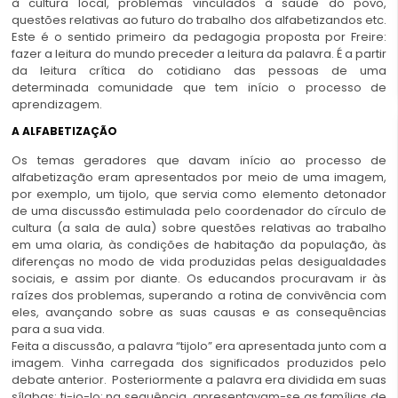
à cultura local, problemas vinculados à saúde do povo,
questões relativas ao futuro do trabalho dos alfabetizandos etc.
Este é o sentido primeiro da pedagogia proposta por Freire:
fazer a leitura do mundo preceder a leitura da palavra. É a partir
da leitura crítica do cotidiano das pessoas de uma
determinada comunidade que tem início o processo de
aprendizagem.
A ALFABETIZAÇÃO
Os temas geradores que davam início ao processo de
alfabetização eram apresentados por meio de uma imagem,
por exemplo, um tijolo, que servia como elemento detonador
de uma discussão estimulada pelo coordenador do círculo de
cultura (a sala de aula) sobre questões relativas ao trabalho
em uma olaria, às condições de habitação da população, às
diferenças no modo de vida produzidas pelas desigualdades
sociais, e assim por diante. Os educandos procuravam ir às
raízes dos problemas, superando a rotina de convivência com
eles, avançando sobre as suas causas e as consequências
para a sua vida.
Feita a discussão, a palavra “tijolo” era apresentada junto com a
imagem. Vinha carregada dos significados produzidos pelo
debate anterior. Posteriormente a palavra era dividida em suas
sílabas: ti-jo-lo; na sequência, apresentavam-se as famílias de