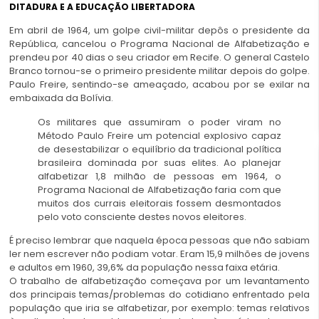
DITADURA E A EDUCAÇÃO LIBERTADORA
Em abril de 1964, um golpe civil-militar depôs o presidente da
República, cancelou o Programa Nacional de Alfabetização e
prendeu por 40 dias o seu criador em Recife. O general Castelo
Branco tornou-se o primeiro presidente militar depois do golpe.
Paulo Freire, sentindo-se ameaçado, acabou por se exilar na
embaixada da Bolívia.
Os militares que assumiram o poder viram no
Método Paulo Freire um potencial explosivo capaz
de desestabilizar o equilíbrio da tradicional política
brasileira dominada por suas elites. Ao planejar
alfabetizar 1,8 milhão de pessoas em 1964, o
Programa Nacional de Alfabetização faria com que
muitos dos currais eleitorais fossem desmontados
pelo voto consciente destes novos eleitores.
É preciso lembrar que naquela época pessoas que não sabiam
ler nem escrever não podiam votar. Eram 15,9 milhões de jovens
e adultos em 1960, 39,6% da população nessa faixa etária.
O trabalho de alfabetização começava por um levantamento
dos principais temas/problemas do cotidiano enfrentado pela
população que iria se alfabetizar, por exemplo: temas relativos