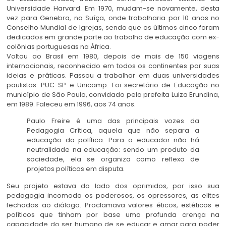
Universidade Harvard. Em 1970, mudam-se novamente, desta
vez para Genebra, na Suíça, onde trabalharia por 10 anos no
Conselho Mundial de Igrejas, sendo que os últimos cinco foram
dedicados em grande parte ao trabalho de educação com ex-
colônias portuguesas na África.
Voltou ao Brasil em 1980, depois de mais de 150 viagens
internacionais, reconhecido em todos os continentes por suas
ideias e práticas. Passou a trabalhar em duas universidades
paulistas: PUC-SP e Unicamp. Foi secretário de Educação no
município de São Paulo, convidado pela prefeita Luiza Erundina,
em 1989. Faleceu em 1996, aos 74 anos.
Paulo Freire é uma das principais vozes da
Pedagogia Crítica, aquela que não separa a
educação da política. Para o educador não há
neutralidade na educação: sendo um produto da
sociedade, ela se organiza como reflexo de
projetos políticos em disputa.
Seu projeto estava do lado dos oprimidos, por isso sua
pedagogia incomoda os poderosos, os opressores, as elites
fechadas ao diálogo. Proclamava valores éticos, estéticos e
políticos que tinham por base uma profunda crença na
capacidade do ser humano de se educar e amar para poder