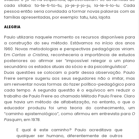
cada sílaba: ta-te-ti-to-tu, ja-je-ji-jo-ju, la-le-li-lo-lu. Cada
pessoa então seria convidada a formar novas palavras com as
famílias apresentadas, por exemplo: tatu, lula, lajota.
ALEGRIA
Paulo utilizaria naquele momento os recursos disponíveis para
a construção do seu método. Estávamos no início dos anos
1960. Novas metodologias e perspectivas pedagógicas viriam.
Em
Cartas a Cristina
, reconheceria a importância de estudos
posteriores ao afirmar ser “impossível relegar a um plano
secundário os estados atuais da sócio e da psicolinguística”.
Duas questões se colocam a partir dessa observação. Paulo
Freire sempre sugeriu aos seus seguidores não o imitar, mas
sim reinventar novas formas do fazer político-pedagógico para
cada tempo. A segunda questão é o equívoco em reduzir o
trabalho de Paulo Freire ao chamado Método Paulo Freire. Claro
que havia um método de alfabetização, no entanto, o que o
educador produziu foi uma teoria do conhecimento, um
“caminho epistemológico”, como afirmou em entrevista para
O
Pasquim
, em 1978.
E qual é este caminho? Paulo acreditava que
qualquer ser humano, diferentemente de outros