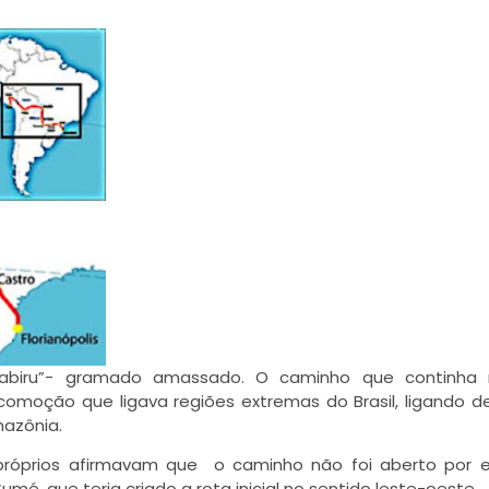
 ”abiru”- gramado amassado. O caminho que continha 
comoção que ligava regiões extremas do Brasil, ligando 
mazônia.
próprios afirmavam que o caminho não foi aberto por e
mé, que teria criado a rota inicial no sentido leste-oeste.