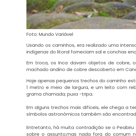
Foto: Mundo Variável
Usando os caminhos, era realizado uma intensa t
indígenas do litoral forneciam sal e conchas enq
Em troca, os Inca davam objetos de cobre,
machado andino de cobre descoberto em Cananei
Hoje apenas pequenos trechos do caminho estã
1 metro e meio de largura, e um leito com r
grama chamada; puxa -tripa.
Em alguns trechos mais difíceis, ele chega a t
símbolos astronômicos também são encontra
Entretanto, há muita contradição se o Peabir
sobre o assunto,mas nada fora do comum 