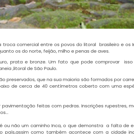
roca comercial entre os povos do litoral brasileiro e os I
uanto os do norte, feijão, milho e penas de aves.
 ouro, prata e bronze. Um fato que pode comprovar iss
a ,litoral de São Paulo.
o preservados, que na sua maioria são formados por carre
ebaixo de cerca de 40 centímetros coberto com uma esp
er pavimentação feitas com pedras. Inscrições rupestres, 
dos…
u é ou não um caminho Inca, o que demonstra a falta de 
no país,assim como também acontece com a cidade in