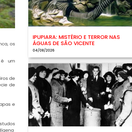
IPUPIARA: MISTÉRIO E TERROR NAS
ÁGUAS DE SÃO VICENTE
nca, os
04/08/2026
o é um
iros de
écie de
mapas e
estudos
dígena