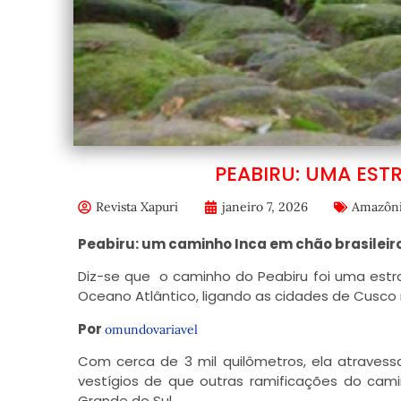
PEABIRU: UMA EST
Revista Xapuri
janeiro 7, 2026
Amazôn
Peabiru: um caminho Inca em chão brasileir
Diz-se que o caminho do Peabiru foi uma estra
Oceano Atlântico, ligando as cidades de Cusco 
Por
omundovariavel
Com cerca de 3 mil quilômetros, ela atravessav
vestígios de que outras ramificações do ca
Grande do Sul.