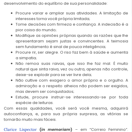
desenvolvimento do equilíbrio de sua personalidade:
Procure variar e ampliar suas atividades. A limitação de
interesses torna você própria limitada;
Tome decisões com firmeza e confiança. A indecisão é a
pior coisa do mundo;
Modifique as opiniões próprias quando as razões que lhe
apresentaram sejam justas e convincentes. A teimosia
sem fundamento é sinal de pouca inteligência;
Procure rir, ser alegre. O riso faz bem à saúde e aumenta
a simpatia;
Não remoa suas raivas, que isso lhe faz mal. É muito
natural que sinta raiva, vez ou outra, apenas não controle,
deixe-se explodir para se ver livre dela;
Não cultive com exagero o amor próprio e o orgulho. A
admiração e o respeito alheios não podem ser exigidos,
mas devem ser conquistados;
Estude, procure instruir-se interessando-se por toda
espécie de leituras.
Com essas qualidades, você será você mesma, adquirirá
autoconfiança, e, para sua própria surpresa, as vitórias se
tornarão muito mais fáceis.
(
in memoriam
)
– em “Correio Feminino”.
Clarice Lispector