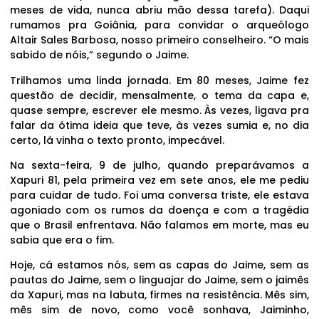
meses de vida, nunca abriu mão dessa tarefa). Daqui
rumamos pra Goiânia, para convidar o arqueólogo
Altair Sales Barbosa, nosso primeiro conselheiro. “O mais
sabido de nóis,” segundo o Jaime.
Trilhamos uma linda jornada. Em 80 meses, Jaime fez
questão de decidir, mensalmente, o tema da capa e,
quase sempre, escrever ele mesmo. Às vezes, ligava pra
falar da ótima ideia que teve, às vezes sumia e, no dia
certo, lá vinha o texto pronto, impecável.
Na sexta-feira, 9 de julho, quando preparávamos a
Xapuri 81, pela primeira vez em sete anos, ele me pediu
para cuidar de tudo. Foi uma conversa triste, ele estava
agoniado com os rumos da doença e com a tragédia
que o Brasil enfrentava. Não falamos em morte, mas eu
sabia que era o fim.
Hoje, cá estamos nós, sem as capas do Jaime, sem as
pautas do Jaime, sem o linguajar do Jaime, sem o jaimês
da Xapuri, mas na labuta, firmes na resistência. Mês sim,
mês sim de novo, como você sonhava, Jaiminho,