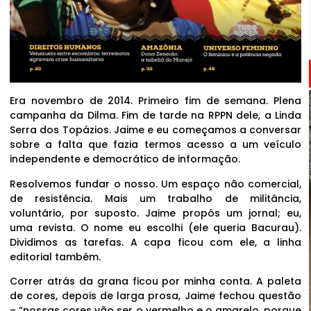
Era novembro de 2014. Primeiro fim de semana. Plena
campanha da Dilma. Fim de tarde na RPPN dele, a Linda
Serra dos Topázios. Jaime e eu começamos a conversar
sobre a falta que fazia termos acesso a um veículo
independente e democrático de informação.
Resolvemos fundar o nosso. Um espaço não comercial,
de resistência. Mais um trabalho de militância,
voluntário, por suposto. Jaime propôs um jornal; eu,
uma revista. O nome eu escolhi (ele queria Bacurau).
Dividimos as tarefas. A capa ficou com ele, a linha
editorial também.
Correr atrás da grana ficou por minha conta. A paleta
de cores, depois de larga prosa, Jaime fechou questão
– “nossas cores vão ser o vermelho e o amarelo, porque