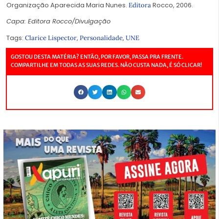
Organização Aparecida Maria Nunes.
Rocco, 2006.
Editora
Capa: Editora Rocco/Divulgação
Tags:
,
,
Clarice Lispector
Personalidade
UNE
GOSTOU DESTA MATÉRIA? ENTÃO, POR FAVOR, PASSA PRA FRENTE.
COMPARTILHE EM TODAS AS SUAS REDES. NÃO CUSTA NADA, É SÓ CLICAR!