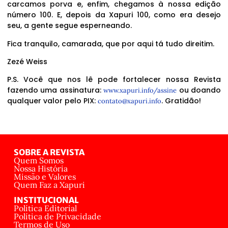
carcamos porva e, enfim, chegamos à nossa edição
número 100. E, depois da Xapuri 100, como era desejo
seu, a gente segue esperneando.
Fica tranquilo, camarada, que por aqui tá tudo direitim.
Zezé Weiss
P.S. Você que nos lê pode fortalecer nossa Revista
fazendo uma assinatura:
ou doando
www.xapuri.info/assine
qualquer valor pelo PIX:
. Gratidão!
contato@xapuri.info
SOBRE A REVISTA
Quem Somos
Nossa História
Missão e Valores
Quem Faz a Xapuri
INSTITUCIONAL
Política Editorial
Política de Privacidade
Termos de Uso