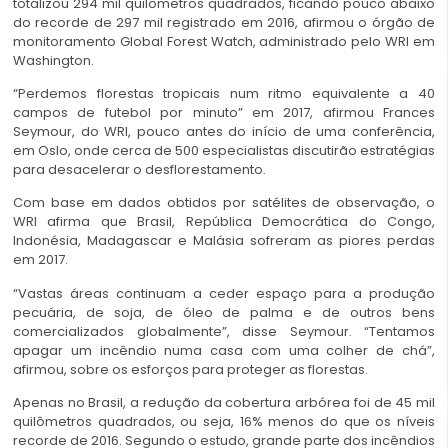
totalizou 294 mil quilômetros quadrados, ficando pouco abaixo
do recorde de 297 mil registrado em 2016, afirmou o órgão de
monitoramento Global Forest Watch, administrado pelo WRI em
Washington.
“Perdemos florestas tropicais num ritmo equivalente a 40
campos de futebol por minuto” em 2017, afirmou Frances
Seymour, do WRI, pouco antes do início de uma conferência,
em Oslo, onde cerca de 500 especialistas discutirão estratégias
para desacelerar o desflorestamento.
Com base em dados obtidos por satélites de observação, o
WRI afirma que Brasil, República Democrática do Congo,
Indonésia, Madagascar e Malásia sofreram as piores perdas
em 2017.
“Vastas áreas continuam a ceder espaço para a produção
pecuária, de soja, de óleo de palma e de outros bens
comercializados globalmente”, disse Seymour. “Tentamos
apagar um incêndio numa casa com uma colher de chá”,
afirmou, sobre os esforços para proteger as florestas.
Apenas no Brasil, a redução da cobertura arbórea foi de 45 mil
quilômetros quadrados, ou seja, 16% menos do que os níveis
recorde de 2016. Segundo o estudo, grande parte dos incêndios