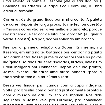
uma revista. O nome eu escolhi (ele queria Bacurau).
Dividimos as tarefas. A capa ficou com ele, a linha
editorial também.
Correr atrás da grana ficou por minha conta. A paleta
de cores, depois de larga prosa, Jaime fechou questão
– “nossas cores vão ser o vermelho e o amarelo, porque
revista tem que ter cor de luta, cor vibrante” (eu queria
verde-floresta). Na paz, acabei enfiando um branco.
Fizemos a primeira edição da Xapuri lá mesmo, na
Reserva, em uma noite. Optamos por centrar na pauta
socioambiental. Nossa primeira capa foi sobre os povos
indígenas isolados do Acre: ‘Isolados, Bravos, Livres: Um
Brasil Indígena por Conhecer”. Depois de tudo pronto,
Jaime inventou de fazer uma outra boneca, “porque
toda revista tem que ter número zero”.
Dessa vez finquei pé, ficamos com a capa indígena.
Voltei pra Brasília com a boneca praticamente pronta e
com a missão de dar um jeito de imprimir. Nos dias
seguintes, o Jaime veio pra Formosa, pra convencer
minha irmã Lúcia a revisar a revista, “de grátis”. Com a