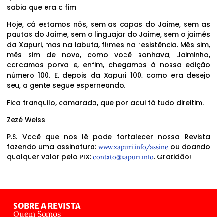
sabia que era o fim.
Hoje, cá estamos nós, sem as capas do Jaime, sem as
pautas do Jaime, sem o linguajar do Jaime, sem o jaimês
da Xapuri, mas na labuta, firmes na resistência. Mês sim,
mês sim de novo, como você sonhava, Jaiminho,
carcamos porva e, enfim, chegamos à nossa edição
número 100. E, depois da Xapuri 100, como era desejo
seu, a gente segue esperneando.
Fica tranquilo, camarada, que por aqui tá tudo direitim.
Zezé Weiss
P.S. Você que nos lê pode fortalecer nossa Revista
fazendo uma assinatura:
ou doando
www.xapuri.info/assine
qualquer valor pelo PIX:
. Gratidão!
contato@xapuri.info
SOBRE A REVISTA
Quem Somos