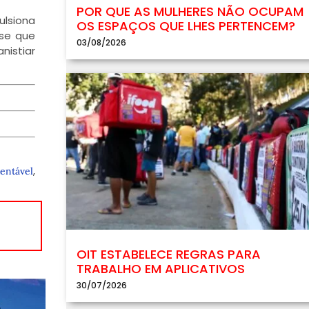
POR QUE AS MULHERES NÃO OCUPAM
ulsiona
OS ESPAÇOS QUE LHES PERTENCEM?
sse que
03/08/2026
nistiar
,
entável
OIT ESTABELECE REGRAS PARA
TRABALHO EM APLICATIVOS
30/07/2026