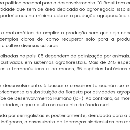
política nacional para o desenvolvimento. “O Brasil tem 
idade que tem de área dedicada ao agronegócio. Isso si
s, poderíamos no mínimo dobrar a produção agropecuária 
al e matemática de ampliar a produção sem que seja nec
exemplos claros de como recuperar solo para a produ
 cultivo diversas culturas.
analisadas no país, 85 dependem de polinização por animais
o cultivadas em sistemas agroflorestais. Mais de 245 espé
cos e farmacêuticos e, ao menos, 36 espécies botânicas 
em desenvolvimento, é buscar o crescimento econômico e 
oricamente a substituição da floresta por atividades agrop
díce de Desenvolvimento Humano (IDH). Ao contrário, os mo
dades, o que resulta no aumento do êxodo rural.
ada por seringalistas e, posteriormente, derrubada para a 
 indígenas, o assassinato de lideranças sindicalistas era re