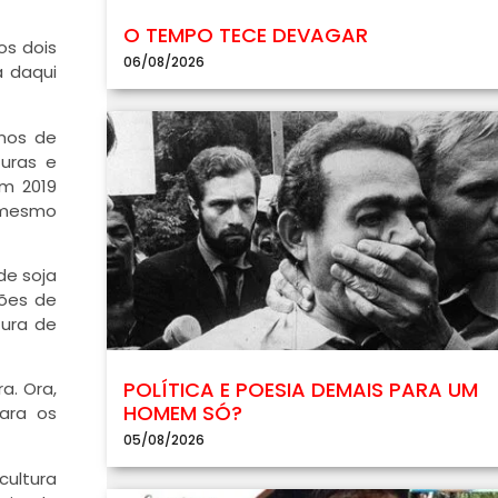
O TEMPO TECE DEVAGAR
os dois
06/08/2026
á daqui
nos de
uras e
am 2019
 mesmo
de soja
hões de
tura de
POLÍTICA E POESIA DEMAIS PARA UM
a. Ora,
HOMEM SÓ?
Para os
05/08/2026
cultura