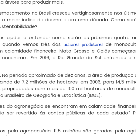
árvore para produzir mais.
esmatamento no Brasil cresceu vertiginosamente nos últim
017 o maior índice de desmate em uma década. Como ser
ustentabilidade?
os ajudar a entender como serão os próximos quatro a
ge quando vemos três dos
de monocult
maiores produtores
em calamidade financeira. Mato Grosso e Goiás começar
 encontram. Em 2016, o Rio Grande do Sul enfrentou o
 No período aproximado de dez anos, a área de produção 
aindo de 7,2 milhões de hectares, em 2006, para 14,5 mil
m propriedades com mais de 100 mil hectares de monocul
 Brasileiro de Geografia e Estatística (IBGE).
s do agronegócio se encontram em calamidade financeir
ia ser revertido às contas públicas de cada estado? 
s pela agropecuária, 11,5 milhões são gerados pela agri