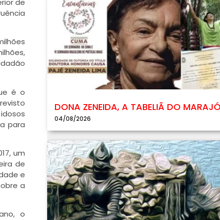
rior de
ruência
milhões
lhões,
cidadão
que é o
revisto
DONA ZENEIDA, A TABELIÃ DO MARAJ
 idosos
04/08/2026
ta para
017, um
eira de
idade e
sobre a
ano, o