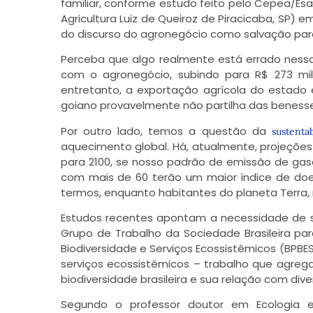
familiar, conforme estudo feito pelo Cepea/Esa
Agricultura Luiz de Queiroz de Piracicaba, SP) 
do discurso do agronegócio como salvação par
Perceba que algo realmente está errado nessa
com o agronegócio, subindo para R$ 273 mi
entretanto, a exportação agrícola do estado 
goiano provavelmente não partilha das benesses
Por outro lado, temos a questão da
sustenta
aquecimento global. Há, atualmente, projeçõe
para 2100, se nosso padrão de emissão de gases
com mais de 60 terão um maior índice de doenç
termos, enquanto habitantes do planeta Terra, 
Estudos recentes apontam a necessidade de se
Grupo de Trabalho da Sociedade Brasileira par
Biodiversidade e Serviços Ecossistêmicos (BPBES).
serviços ecossistêmicos – trabalho que agreg
biodiversidade brasileira e sua relação com dive
Segundo o professor doutor em Ecologia 