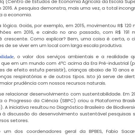
lq (Centro de Estudos de Economia Agrícola da Escola Supe
em 2016. A pesquisa demonstra, mais uma vez, a total incong
a a economia.
 lógica. Goiás, por exemplo, em 2015, movimentou R$ 120 
lhões em 2016, e caindo no ano passado, com R$ 191 mi
é crescente. Como explicar? Bem, uma coisa é certa, o 
 de se viver em um local com larga escala produtiva.
, o valor dos serviços ambientais e a realidade 
bilidade
s que em um mundo com 4ºC acima da Era Pré-industrial (p
 de efeito estufa persistir), crianças abaixo de 10 anos e
as respiratórias e de outros tipos. Isto já serve de aler
maior prudência com nossos recursos naturais.
 relacionar desenvolvimento com sustentabilidade. Em 2
a o Progresso da Ciência (SBPC) criou a Plataforma Brasil
 A iniciativa resultou no Diagnóstico Brasileiro de Biodivers
a à discussão do desenvolvimento sustentável pesquisas 
rsos setores.
e um dos coordenadores geral da BPBES, Fabio Sacar