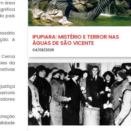
em área
gnifica
do país
essário
IPUPIARA: MISTÉRIO E TERROR NAS
ção. A
ÁGUAS DE SÃO VICENTE
04/08/2026
. Cerca
cies da
nativas
justiça
astoris
radores
criação
alidade