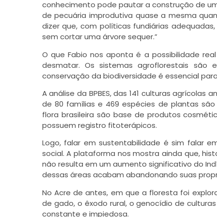
conhecimento pode pautar a construção de uma 
de pecuária improdutiva quase a mesma quant
dizer que, com políticas fundiárias adequada
sem cortar uma árvore sequer.”
O que Fabio nos aponta é a possibilidade re
desmatar. Os sistemas agroflorestais são 
conservação da biodiversidade é essencial para o
A análise da BPBES, das 141 culturas agrícolas 
de 80 famílias e 469 espécies de plantas sã
flora brasileira são base de produtos cosméti
possuem registro fitoterápicos.
Logo, falar em sustentabilidade é sim falar 
social. A plataforma nos mostra ainda que, hist
não resulta em um aumento significativo do In
dessas áreas acabam abandonando suas proprie
No Acre de antes, em que a floresta foi explor
de gado, o êxodo rural, o genocídio de culturas
constante e impiedosa.