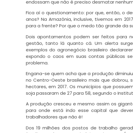
endossam que não é preciso desmatar nenhuma 
Fica aí o questionamento: por que, então, o d
anos? Na Amazônia, inclusive, tivemos em 2
para a frente? Por que o medo tão grande da s
Dois apontamentos podem ser feitos para n
gestão, tanto lá quanto cá. Um alerta sur
exemplos do agronegócio brasileiro declarar
expondo o caos em suas contas públicas se
problema.
Engana-se quem acha que a produção diminuiu.
no Centro-Oeste brasileiro mais que dobrou, s
hectares, em 2017. Os municípios que possue
soja passaram de 27 para 58, segundo o Instituto
A produção cresceu e mesmo assim os gigante
para onde está indo esse capital que dever
trabalhadores que não é!
Dos 19 milhões dos postos de trabalho gerado