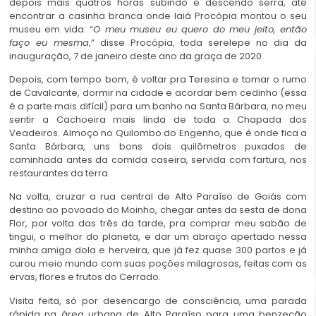
depois mais quatros horas subindo e descendo serra, até
encontrar a casinha branca onde Iaiá Procópia montou o seu
museu em vida. “
O meu museu eu quero do meu jeito, então
faço eu mesma
,” disse Procópia, toda serelepe no dia da
inauguração, 7 de janeiro deste ano da graça de 2020.
Depois, com tempo bom, é voltar pra Teresina e tomar o rumo
de Cavalcante, dormir na cidade e acordar bem cedinho (essa
é a parte mais difícil) para um banho na Santa Bárbara, no meu
sentir a Cachoeira mais linda de toda a Chapada dos
Veadeiros. Almoço no Quilombo do Engenho, que é onde fica a
Santa Bárbara, uns bons dois quilômetros puxados de
caminhada antes da comida caseira, servida com fartura, nos
restaurantes da terra.
Na volta, cruzar a rua central de Alto Paraíso de Goiás com
destino ao povoado do Moinho, chegar antes da sesta de dona
Flor, por volta das três da tarde, pra comprar meu sabão de
tingui, o melhor do planeta, e dar um abraço apertado nessa
minha amiga dola e herveira, que já fez quase 300 partos e já
curou meio mundo com suas poções milagrosas, feitas com as
ervas, flores e frutos do Cerrado.
Visita feita, só por desencargo de consciência, uma parada
rápida na área urbana de Alto Paraíso para uma benzeção