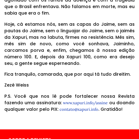
agoniado com os rumos da doença e com a tragédia
que o Brasil enfrentava. Não falamos em morte, mas eu
sabia que era o fim.
Hoje, cá estamos nós, sem as capas do Jaime, sem as
pautas do Jaime, sem o linguajar do Jaime, sem o jaimês
da Xapuri, mas na labuta, firmes na resistência. Mês sim,
mês sim de novo, como você sonhava, Jaiminho,
carcamos porva e, enfim, chegamos à nossa edição
número 100. E, depois da Xapuri 100, como era desejo
seu, a gente segue esperneando.
Fica tranquilo, camarada, que por aqui tá tudo direitim.
Zezé Weiss
P.S. Você que nos lê pode fortalecer nossa Revista
fazendo uma assinatura:
ou doando
www.xapuri.info/assine
qualquer valor pelo PIX:
. Gratidão!
contato@xapuri.info