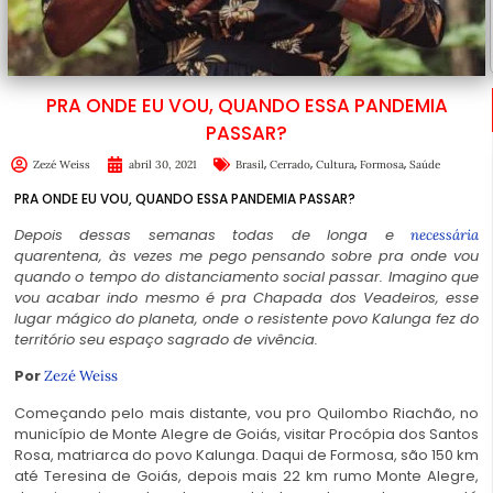
PRA ONDE EU VOU, QUANDO ESSA PANDEMIA
PASSAR?
,
,
,
,
Zezé Weiss
abril 30, 2021
Brasil
Cerrado
Cultura
Formosa
Saúde
PRA ONDE EU VOU, QUANDO ESSA PANDEMIA PASSAR?
Depois dessas semanas todas de longa e
necessária
quarentena, às vezes me pego pensando sobre pra onde vou
quando o tempo do distanciamento social passar. Imagino que
vou acabar indo mesmo é pra Chapada dos Veadeiros, esse
lugar mágico do planeta, onde o resistente povo Kalunga fez do
território seu espaço sagrado de vivência.
Por
Zezé Weiss
Começando pelo mais distante, vou pro Quilombo Riachão, no
município de Monte Alegre de Goiás, visitar Procópia dos Santos
Rosa, matriarca do povo Kalunga. Daqui de Formosa, são 150 km
até Teresina de Goiás, depois mais 22 km rumo Monte Alegre,