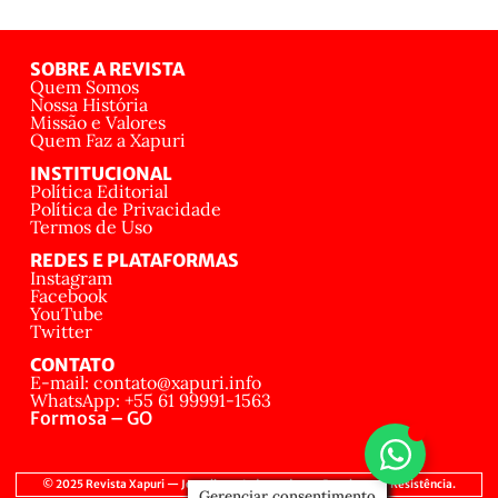
SOBRE A REVISTA
Quem Somos
Nossa História
Missão e Valores
Quem Faz a Xapuri
INSTITUCIONAL
Política Editorial
Política de Privacidade
Termos de Uso
REDES E PLATAFORMAS
Instagram
Facebook
YouTube
Twitter
CONTATO
E-mail: contato@xapuri.info
WhatsApp: +55 61 99991-1563
Formosa – GO
© 2025 Revista Xapuri — Jornalismo Independente, Popular e de Resistência.
Gerenciar consentimento