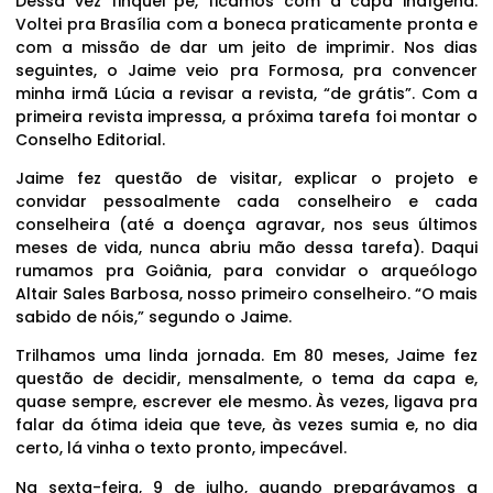
Dessa vez finquei pé, ficamos com a capa indígena.
Voltei pra Brasília com a boneca praticamente pronta e
com a missão de dar um jeito de imprimir. Nos dias
seguintes, o Jaime veio pra Formosa, pra convencer
minha irmã Lúcia a revisar a revista, “de grátis”. Com a
primeira revista impressa, a próxima tarefa foi montar o
Conselho Editorial.
Jaime fez questão de visitar, explicar o projeto e
convidar pessoalmente cada conselheiro e cada
conselheira (até a doença agravar, nos seus últimos
meses de vida, nunca abriu mão dessa tarefa). Daqui
rumamos pra Goiânia, para convidar o arqueólogo
Altair Sales Barbosa, nosso primeiro conselheiro. “O mais
sabido de nóis,” segundo o Jaime.
Trilhamos uma linda jornada. Em 80 meses, Jaime fez
questão de decidir, mensalmente, o tema da capa e,
quase sempre, escrever ele mesmo. Às vezes, ligava pra
falar da ótima ideia que teve, às vezes sumia e, no dia
certo, lá vinha o texto pronto, impecável.
Na sexta-feira, 9 de julho, quando preparávamos a