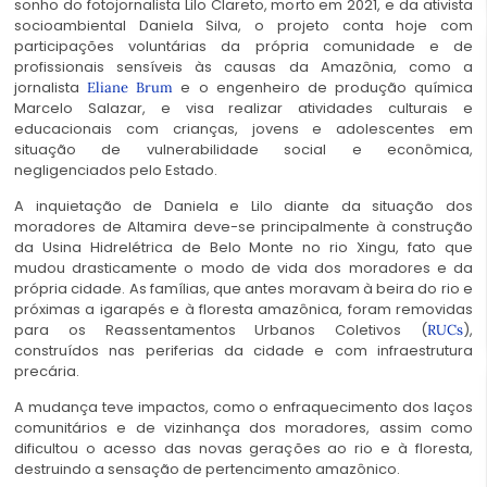
sonho do fotojornalista Lilo Clareto, morto em 2021, e da ativista
socioambiental Daniela Silva, o projeto conta hoje com
participações voluntárias da própria comunidade e de
profissionais sensíveis às causas da Amazônia, como a
jornalista
e o engenheiro de produção química
Eliane Brum
Marcelo Salazar, e visa realizar atividades culturais e
educacionais com crianças, jovens e adolescentes em
situação de vulnerabilidade social e econômica,
negligenciados pelo Estado.
A inquietação de Daniela e Lilo diante da situação dos
moradores de Altamira deve-se principalmente à construção
da Usina Hidrelétrica de Belo Monte no rio Xingu, fato que
mudou drasticamente o modo de vida dos moradores e da
própria cidade. As famílias, que antes moravam à beira do rio e
próximas a igarapés e à floresta amazônica, foram removidas
para os Reassentamentos Urbanos Coletivos (
),
RUCs
construídos nas periferias da cidade e com infraestrutura
precária.
A mudança teve impactos, como o enfraquecimento dos laços
comunitários e de vizinhança dos moradores, assim como
dificultou o acesso das novas gerações ao rio e à floresta,
destruindo a sensação de pertencimento amazônico.