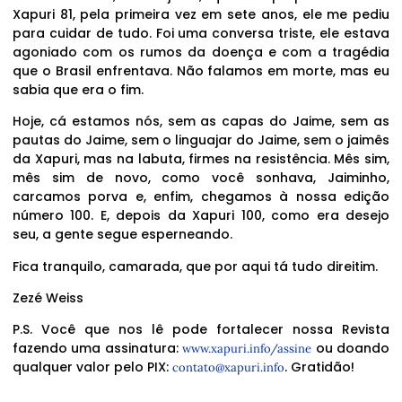
Xapuri 81, pela primeira vez em sete anos, ele me pediu
para cuidar de tudo. Foi uma conversa triste, ele estava
agoniado com os rumos da doença e com a tragédia
que o Brasil enfrentava. Não falamos em morte, mas eu
sabia que era o fim.
Hoje, cá estamos nós, sem as capas do Jaime, sem as
pautas do Jaime, sem o linguajar do Jaime, sem o jaimês
da Xapuri, mas na labuta, firmes na resistência. Mês sim,
mês sim de novo, como você sonhava, Jaiminho,
carcamos porva e, enfim, chegamos à nossa edição
número 100. E, depois da Xapuri 100, como era desejo
seu, a gente segue esperneando.
Fica tranquilo, camarada, que por aqui tá tudo direitim.
Zezé Weiss
P.S. Você que nos lê pode fortalecer nossa Revista
fazendo uma assinatura:
ou doando
www.xapuri.info/assine
qualquer valor pelo PIX:
. Gratidão!
contato@xapuri.info