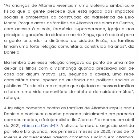
“As crianças de Altamira vivenciam uma violência simbólica e
física que a gente percebe que está ligada aos impactos
sociais e ambientais da construção da hidrelétrica de Belo
Monte. Porque antes as famílias de Altamira residiam no Centro,
com acesso à escola, farmácia, supermercado, igreja e aos
principais igarapés da cidade e ao rio Xingu, que é central para
a gente entender a dinâmica da cidade. Então, as famílias
tinham uma forte relação comunitária, construída há anos”, diz
Daniela.
Ela lembra que essa relação chegava ao ponto de uma mãe
deixar os filhos com a vizinhança quando precisava sair de
casa por algum motivo. Era, segundo a ativista, uma rede
comunitária forte, apesar da ausência das políticas sociais e
públicas. “Existia ali uma relação que ajudava as nossas famílias
a terem uma vida comunitária de afeto e de cuidado mútuo”,
reforça.
A injustiça cometida contra as famílias de Altamira impulsionou
Daniela a continuar o sonho pensado inicialmente em parceria
com seu marido, o fotojornalista Lilo Clareto. Ele morreu em abril
de 2021,
. A ativista lembra a angústia sentida
vítima da Covid-19
por ela e Lilo quando, nos primeiros meses de 2020, mais de 10
jovens e adolescentes haviam cometido suicídio em Altamira,