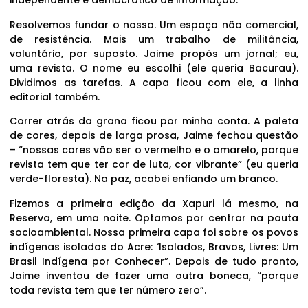
independente e democrático de informação.
Resolvemos fundar o nosso. Um espaço não comercial,
de resistência. Mais um trabalho de militância,
voluntário, por suposto. Jaime propôs um jornal; eu,
uma revista. O nome eu escolhi (ele queria Bacurau).
Dividimos as tarefas. A capa ficou com ele, a linha
editorial também.
Correr atrás da grana ficou por minha conta. A paleta
de cores, depois de larga prosa, Jaime fechou questão
– “nossas cores vão ser o vermelho e o amarelo, porque
revista tem que ter cor de luta, cor vibrante” (eu queria
verde-floresta). Na paz, acabei enfiando um branco.
Fizemos a primeira edição da Xapuri lá mesmo, na
Reserva, em uma noite. Optamos por centrar na pauta
socioambiental. Nossa primeira capa foi sobre os povos
indígenas isolados do Acre: ‘Isolados, Bravos, Livres: Um
Brasil Indígena por Conhecer”. Depois de tudo pronto,
Jaime inventou de fazer uma outra boneca, “porque
toda revista tem que ter número zero”.