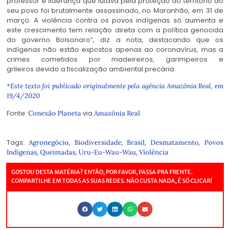
professor e liderança que lutava pela proteção do território do
seu povo foi brutalmente assassinado, no Maranhão, em 31 de
março. A violência contra os povos indígenas só aumenta e
este crescimento tem relação direta com a política genocida
do governo Bolsonaro”, diz a nota, destacando que os
indígenas não estão expostos apenas ao coronavírus, mas a
crimes cometidos por madeireiros, garimpeiros e
grileiros devido a fiscalização ambiental precária.
*Este texto foi publicado originalmente pela agência Amazônia Real, em
19/4/2020
Fonte:
via
Conexão Planeta
Amazônia Real
Tags:
,
,
,
,
Agronegócio
Biodiversidade
Brasil
Desmatamento
Povos
,
,
,
Indígenas
Queimadas
Uru-Eu-Wau-Wau
Violência
GOSTOU DESTA MATÉRIA? ENTÃO, POR FAVOR, PASSA PRA FRENTE.
COMPARTILHE EM TODAS AS SUAS REDES. NÃO CUSTA NADA, É SÓ CLICAR!