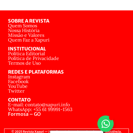
SOBRE A REVISTA
Quem Somos
Nossa História
Missão e Valores
Quem Faz a Xapuri
INSTITUCIONAL
Política Editorial
Política de Privacidade
Termos de Uso
REDES E PLATAFORMAS
Instagram
Facebook
YouTube
Twitter
CONTATO
E-mail: contato@xapuri.info
WhatsApp: +55 61 99991-1563
Formosa – GO
© 2025 Revista Xapuri — Jornalismo Independente, Popular e de Resistência.