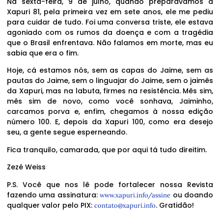
Na sexta-feira, 9 de julho, quando preparávamos a
Xapuri 81, pela primeira vez em sete anos, ele me pediu
para cuidar de tudo. Foi uma conversa triste, ele estava
agoniado com os rumos da doença e com a tragédia
que o Brasil enfrentava. Não falamos em morte, mas eu
sabia que era o fim.
Hoje, cá estamos nós, sem as capas do Jaime, sem as
pautas do Jaime, sem o linguajar do Jaime, sem o jaimês
da Xapuri, mas na labuta, firmes na resistência. Mês sim,
mês sim de novo, como você sonhava, Jaiminho,
carcamos porva e, enfim, chegamos à nossa edição
número 100. E, depois da Xapuri 100, como era desejo
seu, a gente segue esperneando.
Fica tranquilo, camarada, que por aqui tá tudo direitim.
Zezé Weiss
P.S. Você que nos lê pode fortalecer nossa Revista
fazendo uma assinatura:
ou doando
www.xapuri.info/assine
qualquer valor pelo PIX:
. Gratidão!
contato@xapuri.info