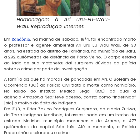
Homenagem à Ari Uru-Eu-Wau-
Wau. Reprodução: Internet.
Em
, na manhã de sábado, 18/4, foi encontrado morto
Rondônia
o professor e agente ambiental Ari Uru-Eu-Wau-Wau, de 33
anos, na estrada do distrito de Tarilândia, no município de Jaru,
a 292 quilômetros de distância de Porto Velho. O corpo estava
ao lado de sua motoneta; daí surgirem dúvidas da polícia
sobre o crime por parte da investigação.
A família diz que há marcas de pancadas em Ari. O Boletim de
Ocorrência (BO) da Polícia Civil trata a morte como homicídio.
No laudo do Instituto Médico Legal (IML), ao qual a
agência
Amazônia Real
teve acesso, consta como “indefinido”
[sic] o motivo do óbito do indígena.
Em 31/3, o líder Zezico Rodrigues Guajarara, da aldeia Zutiwa,
da Terra Indígena Arariboia, foi assassinado em um trecho da
estrada Matinha, município maranhense de Arame, a 477
quilômetros da capital São Luís. Até o momento, a Polícia
Federal não esclareceu o crime.