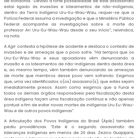
de Rondônia. “Devido à forte possibilidade de este assassinato
estar ligado às invasões e loteamentos de não-indígenas,
dentro da Terra Indígena Uru-Eu-Wau-Wau, requer-se que a
Polícia Federal assuma a investigação e que o Ministério Público
Federal acompanhe as investigações sobre a morte do
professor Ari Uru-Eu-Wau-Wau desde o seu início”, reivindica,
na nota.
A
Agir
contesta a hipótese de acidente e destaca o contexto de
invasões e de ameaças que o povo sofre. “Há tempos que os
Uru-Eu-Wau-Wau e seus apoiadores vêm denunciando a
invasão e os loteamentos de não-indígenas dentro desta área
e, ao mesmo tempo, vêm também denunciando as ameaças
de morte que membros desse povo vem sofrendo. Exigimos
que, uma vez identificados o(os) assassino(s), que estes sejam
imediatamente presos. Assim como exigimos que a Funai e
todos os demais órgãos responsáveis pela fiscalização desta
área indígena façam uma fiscalização contínua e não apenas
pontual a fim de evitar novas mortes de indígenas Uru Eu-Wau-
Wau e de outros povos indígenas”.
A Articulação dos Povos Indígenas do Brasil (Apib) também
pediu providências. “Este é o segundo assassinato de
lideranças indígenas em menos de 20 dias. Zezico Guajajara,