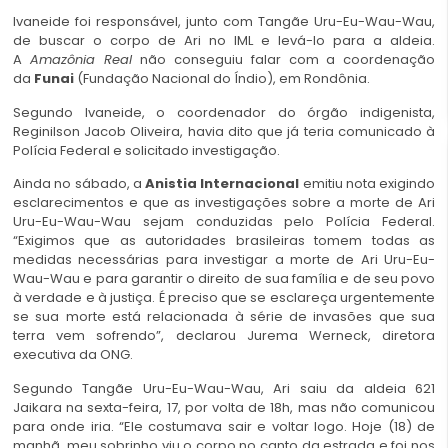
Ivaneide foi responsável, junto com Tangãe Uru-Eu-Wau-Wau,
de buscar o corpo de Ari no IML e levá-lo para a aldeia.
A
Amazônia Real
não conseguiu falar com a coordenação
da
Funai
(Fundação Nacional do Índio), em Rondônia.
Segundo Ivaneide, o coordenador do órgão indigenista,
Reginilson Jacob Oliveira, havia dito que já teria comunicado à
Polícia Federal e solicitado investigação.
Ainda no sábado, a
Anistia Internacional
emitiu nota exigindo
esclarecimentos e que as investigações sobre a morte de Ari
Uru-Eu-Wau-Wau sejam conduzidas pelo Polícia Federal.
“Exigimos que as autoridades brasileiras tomem todas as
medidas necessárias para investigar a morte de Ari Uru-Eu-
Wau-Wau e para garantir o direito de sua família e de seu povo
à verdade e à justiça. É preciso que se esclareça urgentemente
se sua morte está relacionada à série de invasões que sua
terra vem sofrendo”, declarou Jurema Werneck, diretora
executiva da ONG.
Segundo Tangãe Uru-Eu-Wau-Wau, Ari saiu da aldeia 621
Jaikara na sexta-feira, 17, por volta de 18h, mas não comunicou
para onde iria. “Ele costumava sair e voltar logo. Hoje (18) de
manhã, meu sobrinho viu o corpo no canto da estrada e foi nos