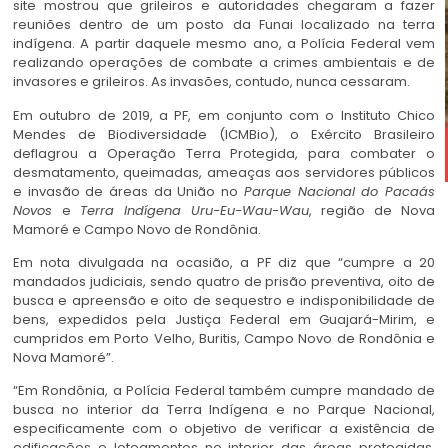
site mostrou que grileiros e autoridades chegaram a fazer
reuniões dentro de um posto da Funai localizado na terra
indígena. A partir daquele mesmo ano, a Polícia Federal vem
realizando operações de combate a crimes ambientais e de
invasores e grileiros. As invasões, contudo, nunca cessaram.
Em outubro de 2019, a PF, em conjunto com o Instituto Chico
Mendes de Biodiversidade (ICMBio), o Exército Brasileiro
deflagrou a Operação Terra Protegida, para combater o
desmatamento, queimadas, ameaças aos servidores públicos
e invasão de áreas da União no
Parque Nacional do Pacaás
Novos
e
Terra Indígena Uru-Eu-Wau-Wau
, região de Nova
Mamoré e Campo Novo de Rondônia.
Em nota divulgada na ocasião, a PF diz que “cumpre a 20
mandados judiciais, sendo quatro de prisão preventiva, oito de
busca e apreensão e oito de sequestro e indisponibilidade de
bens, expedidos pela Justiça Federal em Guajará-Mirim, e
cumpridos em Porto Velho, Buritis, Campo Novo de Rondônia e
Nova Mamoré”.
“Em Rondônia, a Polícia Federal também cumpre mandado de
busca no interior da Terra Indígena e no Parque Nacional,
especificamente com o objetivo de verificar a existência de
edificações e loteamentos no interior das áreas protegidas,