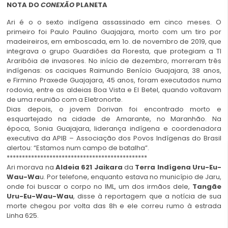
NOTA DO
CONEXÃO
PLANETA
Ari é o o sexto indígena assassinado em cinco meses. O
primeiro foi Paulo Paulino Guajajara, morto com um tiro por
madeireiros, em emboscada, em 1o. de novembro de 2019, que
integrava o grupo Guardiões da Floresta, que protegiam a TI
Araribóia de invasores. No início de dezembro, morreram três
indígenas: os caciques Raimundo Benício Guajajara, 38 anos,
e Firmino Praxede Guajajara, 45 anos, foram executados numa
rodovia, entre as aldeias Boa Vista e El Betel, quando voltavam
de uma reunião com a Eletronorte.
Dias depois, o jovem Dorivan foi encontrado morto e
esquartejado na cidade de Amarante, no Maranhão. Na
época, Sonia Guajajara, liderança indígena e coordenadora
executiva da APIB – Associação dos Povos Indígenas do Brasil
alertou: “Estamos num campo de batalha”.
**********************************************
Ari morava na
Aldeia 621 Jaikara
da
Terra Indígena Uru-Eu-
Wau-Wa
u. Por telefone, enquanto estava no município de Jaru,
onde foi buscar o corpo no IML, um dos irmãos dele,
Tangãe
Uru-Eu-Wau-Wau
, disse à reportagem que a notícia de sua
morte chegou por volta das 8h e ele correu rumo à estrada
Linha 625.