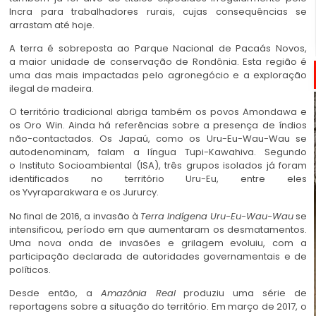
Incra para trabalhadores rurais, cujas consequências se
arrastam até hoje.
A terra é sobreposta ao Parque Nacional de Pacaás Novos,
a maior unidade de conservação de Rondônia. Esta região é
uma das mais impactadas pelo agronegócio e a exploração
ilegal de madeira.
O território tradicional abriga também os povos Amondawa e
os Oro Win. Ainda há referências sobre a presença de índios
não-contactados. Os Japaú, como os Uru-Eu-Wau-Wau se
autodenominam, falam a língua Tupi-Kawahiva. Segundo
o Instituto Socioambiental (ISA), três grupos isolados já foram
identificados no território Uru-Eu, entre eles
os Yvyraparakwara e os Jururcy.
No final de 2016, a invasão à
Terra Indígena Uru-Eu-Wau-Wau
se
intensificou, período em que aumentaram os desmatamentos.
Uma nova onda de invasões e grilagem evoluiu, com a
participação declarada de autoridades governamentais e de
políticos.
Desde então, a
Amazônia Real
produziu uma série de
reportagens sobre a situação do território. Em março de 2017, o