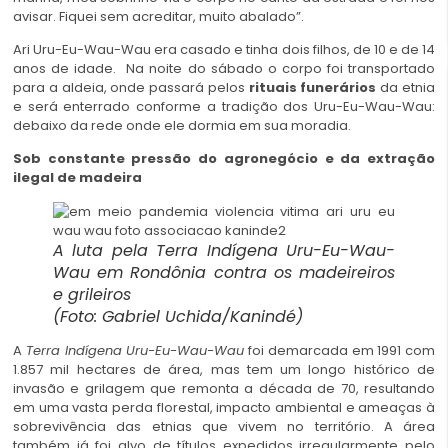
avisar. Fiquei sem acreditar, muito abalado”.
Ari Uru-Eu-Wau-Wau era casado e tinha dois filhos, de 10 e de 14
anos de idade. Na noite do sábado o corpo foi transportado
para a aldeia, onde passará pelos
rituais funerários
da etnia
e será enterrado conforme a tradição dos Uru-Eu-Wau-Wau:
debaixo da rede onde ele dormia em sua moradia.
Sob constante pressão do agronegócio e da extração
ilegal de madeira
A luta pela Terra Indígena Uru-Eu-Wau-
Wau em Rondônia contra os madeireiros
e grileiros
(Foto: Gabriel Uchida/Kanindé)
A
Terra Indígena Uru-Eu-Wau-Wau
foi demarcada em 1991 com
1.857 mil hectares de área, mas tem um longo histórico de
invasão e grilagem que remonta a década de 70, resultando
em uma vasta perda florestal, impacto ambiental e ameaças à
sobrevivência das etnias que vivem no território. A área
também já foi alvo de títulos expedidos irregularmente pelo