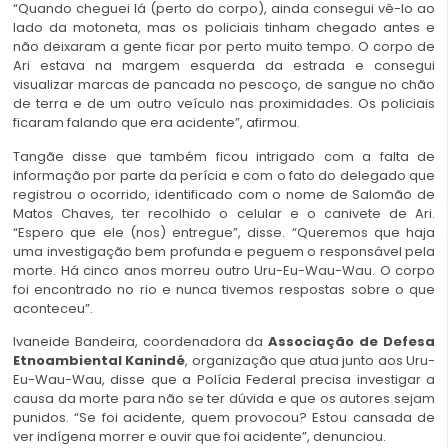
“Quando cheguei lá (perto do corpo), ainda consegui vê-lo ao
lado da motoneta, mas os policiais tinham chegado antes e
não deixaram a gente ficar por perto muito tempo. O corpo de
Ari estava na margem esquerda da estrada e consegui
visualizar marcas de pancada no pescoço, de sangue no chão
de terra e de um outro veículo nas proximidades. Os policiais
ficaram falando que era acidente”, afirmou.
Tangãe disse que também ficou intrigado com a falta de
informação por parte da perícia e com o fato do delegado que
registrou o ocorrido, identificado com o nome de Salomão de
Matos Chaves, ter recolhido o celular e o canivete de Ari.
“Espero que ele (nos) entregue”, disse. “Queremos que haja
uma investigação bem profunda e peguem o responsável pela
morte. Há cinco anos morreu outro Uru-Eu-Wau-Wau. O corpo
foi encontrado no rio e nunca tivemos respostas sobre o que
aconteceu”.
Ivaneide Bandeira, coordenadora da
Associação de Defesa
Etnoambiental Kanindé
, organização que atua junto aos Uru-
Eu-Wau-Wau, disse que a Polícia Federal precisa investigar a
causa da morte para não se ter dúvida e que os autores sejam
punidos. “Se foi acidente, quem provocou? Estou cansada de
ver indígena morrer e ouvir que foi acidente”, denunciou.