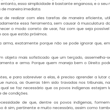
o entanto, essa simplicidade é bastante enganosa, e o seu
 de maneira imediata.
e realizar com eles tarefas de maneira eficiente, uti
uadamente essa ferramenta, sem causar à musculatura d
er o modo correto de usar, faz com que seja possível u
 aos que estão próximos.
a arma, exatamente porque não se pode ignorar que, em
um objeto mais sofisticado que um terçado, assemelha-s
amenta e arma. Porque quem maneja bem o Direito pode
es, e para sobreviver a elas, é preciso aprender a lutar
ue nunca, as Guerras têm sido travadas nos tribunais, n
qual se faz necessário que os povos indígenas estejam 
 de condições.
necessidade de que, dentre os povos indígenas, formem
sso é sim, pertinente e muito necessário, assim como tam