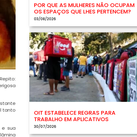
POR QUE AS MULHERES NÃO OCUPAM
OS ESPAÇOS QUE LHES PERTENCEM?
03/08/2026
Repito:
rigosa
astante
l tanto
OIT ESTABELECE REGRAS PARA
TRABALHO EM APLICATIVOS
30/07/2026
 e sua
 lâmina