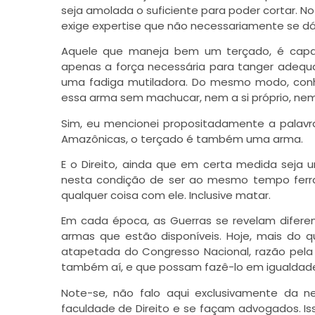
seja amolada o suficiente para poder cortar. N
exige expertise que não necessariamente se dá
Aquele que maneja bem um terçado, é capaz d
apenas a força necessária para tanger adeq
uma fadiga mutiladora. Do mesmo modo, conhec
essa arma sem machucar, nem a si próprio, nem
Sim, eu mencionei propositadamente a palavr
Amazônicas, o terçado é também uma arma.
E o Direito, ainda que em certa medida seja 
nesta condição de ser ao mesmo tempo ferr
qualquer coisa com ele. Inclusive matar.
Em cada época, as Guerras se revelam diferent
armas que estão disponíveis. Hoje, mais do q
atapetada do Congresso Nacional, razão pela 
também aí, e que possam fazê-lo em igualdade
Note-se, não falo aqui exclusivamente da 
faculdade de Direito e se façam advogados. I