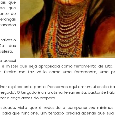
iais que
sse que
monte do
deranças
stacados
talvez o
ção das
ileira.
e possui
E é mister que seja apropriada como ferramenta de luta. 
do Direito me faz vê-lo como uma ferramenta, uma pe
hor explicar este ponto. Pensemos aqui em um utensílio b
‘terçado’. O terçado é uma ótima ferramenta, bastante hábi
tar a caça antes do preparo.
sticada, visto que é reduzida a componentes mínimos,
e: para que funcione, um terçado precisa apenas que sua