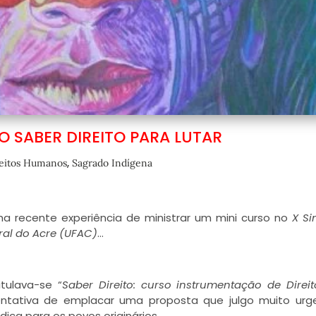
SO SABER DIREITO PARA LUTAR
,
eitos Humanos
Sagrado Indígena
a recente experiência de ministrar um mini curso no
X S
ral do Acre (UFAC)
…
itulava-se “
Saber Direito: curso instrumentação de Direi
entativa de emplacar uma proposta que julgo muito urg
ica para os povos originários.