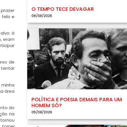
O TEMPO TECE DEVAGAR
 prazer
06/08/2026
feliz e
alvo: à
o, eram
ticipar
urso de
 tentar
í minha
na área
POLÍTICA E POESIA DEMAIS PARA UM
HOMEM SÓ?
ento do
05/08/2026
ação na
 tornou
tornei