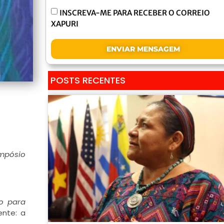
INSCREVA-ME PARA RECEBER O CORREIO
XAPURI
ENVIAR MENSAGEM
POSTS RECENTES
impósio
to para
ente: a