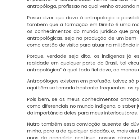
antropóloga, profissão na qual venho atuando n
Posso dizer que devo à antropologia a possibi
também que a formação em Direito é uma mar
os conhecimentos do mundo jurídico que pr
antropológicas, seja na produção de um bem-su
como cartão de visita para atuar na militância i
Porque, verdade seja dita, os indígenas já
realidade em qualquer parte do Brasil, tal cir
antropológica” à qual todo fiel deve, ao menos 
Antropólogos existem em profusão, talvez só 
aqui têm se tornado bastante frequentes, os q
Pois bem, se os meus conhecimentos antropo
como diferenciais no mundo indígena, o saber ju
da importância deles para meus interlocutores.
Nutro também essa convicção ausente de dúvid
minha, para a de qualquer cidadão, e, mais ain
anos de genocídio contínuo, nossos algozes 