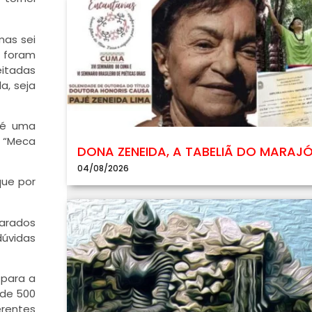
mas sei
e foram
itadas
a, seja
o é uma
a “Meca
DONA ZENEIDA, A TABELIÃ DO MARAJ
04/08/2026
que por
carados
dúvidas
 para a
 de 500
erentes