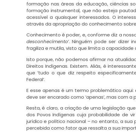
formação nas áreas da educação, ciências soc
formação instrumental, que não esteja pautad
acessível a quaisquer interessados. O inter
através da apropriação do conhecimento sobre 
Conhecimento é poder, e, conforme diz a nossa l
desconhecimento
’. Ninguém pode ser dizer i
fragiliza e mutila, visto que limita a capacidade d
Isto porque, não podemos afirmar na atualida
Direitos Indígenas. Existem. Aliás, é intere
que ‘tudo o que diz respeito especificament
Federal’.
E esse apenas é um termo problemático aqui: 
deve ser encarado como ‘apenas’, mas com a pe
Resta, é claro, a criação de uma legislação qu
dos Povos Indígenas cuja probabilidade de vi
jurídico e político nacional – no entanto, a s
percebida como fator que ressalta a sua impor