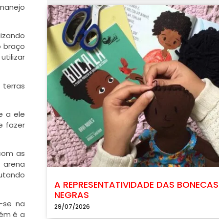
 manejo
lizando
o braço
tilizar
 terras
e a ele
 fazer
 com as
a arena
lutando
A REPRESENTATIVIDADE DAS BONECAS
NEGRAS
-se na
29/07/2026
bém é a