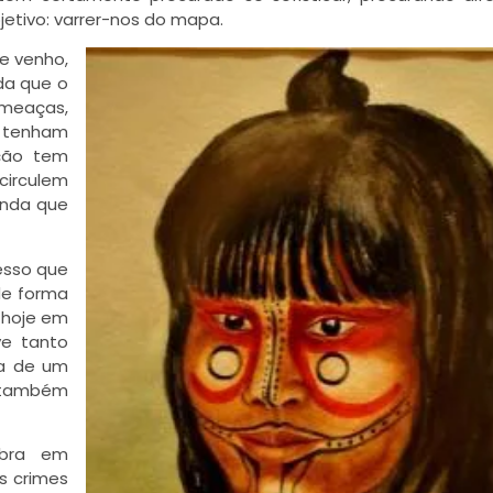
jetivo: varrer-nos do mapa.
de venho,
da que o
meaças,
o tenham
ção tem
circulem
ainda que
esso que
de forma
 hoje em
ve tanto
ia de um
 também
obra em
s crimes