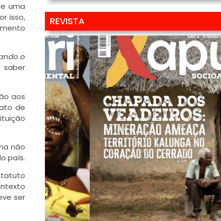
 de uma
r isso,
REVISTA
ramento
gando o
o saber
ção aos
fato de
ituição
gna não
o país.
statuto
ontexto
eve ser