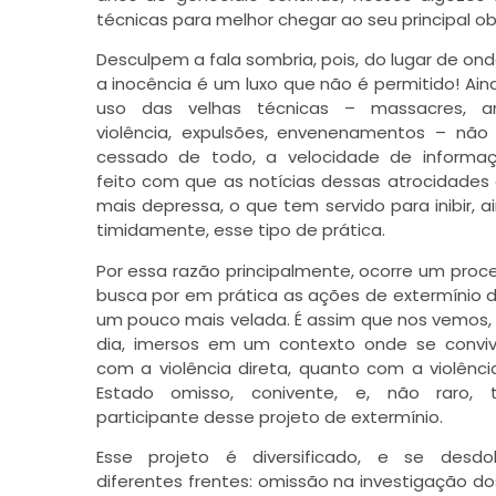
técnicas para melhor chegar ao seu principal ob
Desculpem a fala sombria, pois, do lugar de on
a inocência é um luxo que não é permitido! Ain
uso das velhas técnicas – massacres, a
violência, expulsões, envenenamentos – nã
cessado de todo, a velocidade de informa
feito com que as notícias dessas atrocidades 
mais depressa, o que tem servido para inibir, 
timidamente, esse tipo de prática.
Por essa razão principalmente, ocorre um proc
busca por em prática as ações de extermínio 
um pouco mais velada. É assim que nos vemos,
dia, imersos em um contexto onde se convi
com a violência direta, quanto com a violênc
Estado omisso, conivente, e, não raro,
participante desse projeto de extermínio.
Esse projeto é diversificado, e se desd
diferentes frentes: omissão na investigação do