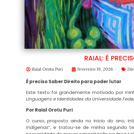
RAIAL: É PRECI
Raial Orotu Puri
fevereiro 19, 2026
Dir
É preciso Saber Direito para poder lutar
Este texto foi grandemente motivado por minh
Linguagens e Identidades da Universidade Fede
Por Raial Orotu Puri
O curso, proposto ainda no início do ano, int
Indígenas
”, e tratou-se de minha segunda t
necessidade de prover capacitação na área juríd