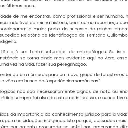
os últimos anos.
lidade de me encontrar, como profissional e ser humano, 
ca indelével da minha história, bem como reconheço qu
oporcionaram a maior parte do sucesso de minhas empre
cedido Relatório de Identificação de Território Quilombol
ndígena.
 estão até um tanto saturados de antropólogos. Se iss
cunstância se torna ainda mais evidente aqui no Acre, ess
uma vez na vida, fazer sua peregrinação.
perdendo em números para um novo grupo de forasteiros 
ue vêm em busca de “experiências xamânicas”.
lógicos não são necessariamente dignos de nota ou en
rídico sempre foi alvo de extremo interesse, e nunca tive 
as da importância do conhecimento jurídico para a vida;
da, para os cidadãos indígenas. Isto porque, passados mais
têm certamente procurado se sofisticar, procurando dif