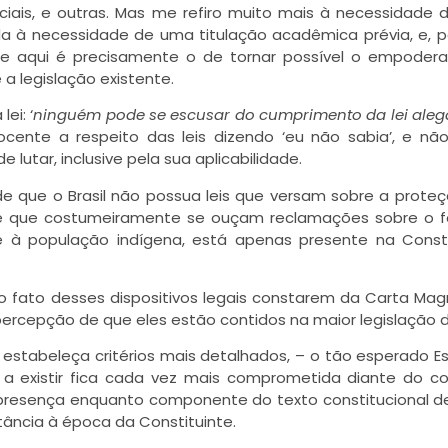
iais, e outras. Mas me refiro muito mais à necessidade
a à necessidade de uma titulação acadêmica prévia, e, po
esse aqui é precisamente o de tornar possível o empode
a legislação existente.
ei: ‘
ninguém pode se escusar do cumprimento da lei ale
nocente a respeito das leis dizendo ‘eu não sabia’, e nã
e lutar, inclusive pela sua aplicabilidade.
de que o Brasil não possua leis que versam sobre a prote
ssante que costumeiramente se ouçam reclamações sobre o 
e à população indígena, está apenas presente na Const
o fato desses dispositivos legais constarem da Carta Ma
rcepção de que eles estão contidos na maior legislação d
e estabeleça critérios mais detalhados, – o tão esperado E
r a existir fica cada vez mais comprometida diante do c
ua presença enquanto componente do texto constitucional d
tância à época da Constituinte.