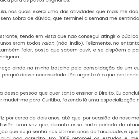
ula, nas quais exerci uma das atividades que mais me dão
r sem sobra de dúvida, que terminei a semana me sentindo 
rante, tendo em vista que não consegui atingir o público 
alunos eram todos
raion
(não-índio). Felizmente, no entant
ambém falar, posto que sabem ouvir, e se dispõem a par
indígena.
aneço ainda na minha batalha pela consolidação de um c
O porquê dessa necessidade tão urgente é o que pretendo
ala dessa pessoa que quer tanto ensinar o Direito. Eu conclu
ir mudei-me para Curitiba, fazendo lá uma especialização 
iz por cerca de dois anos, até que, por ocasião do nascim
fissão, uma vez que, durante esse curto período de atu
pção que eu já sentia nos últimos anos da faculdade, e que
a qual não acredito. Em 2008 retomei os estudos e me 