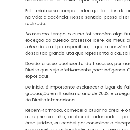
Este mini curso compreendeu quatro dias de a
na vida: a docência. Nesse sentido, posso dize
realizada.
Ao mesmo tempo, o curso foi também algo frust
exceção do querido professor Iberê, os meus 
raion
de um tipo específico, a quem convém t
dessa tão grande luta que representa a causa 
Devido a esse coeficiente de fracasso, perm
Direito que seja efetivamente
para
indígenas. 
expor aqui…
De início, é importante esclarecer o lugar de f
graduação em Brasília no ano de 2002, e a segu
de Direito Internacional.
Recém-formada, comecei a atuar na área, e o f
meu primeiro filho, acabei abandonando a pro
área jurídica, eu acabei por consolidar a dece
impossível a continuidade numa carreira n