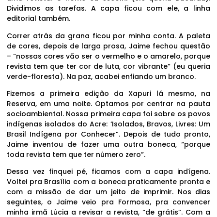
Dividimos as tarefas. A capa ficou com ele, a linha
editorial também.
Correr atrás da grana ficou por minha conta. A paleta
de cores, depois de larga prosa, Jaime fechou questão
– “nossas cores vão ser o vermelho e o amarelo, porque
revista tem que ter cor de luta, cor vibrante” (eu queria
verde-floresta). Na paz, acabei enfiando um branco.
Fizemos a primeira edição da Xapuri lá mesmo, na
Reserva, em uma noite. Optamos por centrar na pauta
socioambiental. Nossa primeira capa foi sobre os povos
indígenas isolados do Acre: ‘Isolados, Bravos, Livres: Um
Brasil Indígena por Conhecer”. Depois de tudo pronto,
Jaime inventou de fazer uma outra boneca, “porque
toda revista tem que ter número zero”.
Dessa vez finquei pé, ficamos com a capa indígena.
Voltei pra Brasília com a boneca praticamente pronta e
com a missão de dar um jeito de imprimir. Nos dias
seguintes, o Jaime veio pra Formosa, pra convencer
minha irmã Lúcia a revisar a revista, “de grátis”. Com a