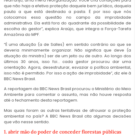
rearranjo, uma mera reorganização. Você cria condições para
que não haja a efetiva proteção daquele bem jurídico, daquela
pauta a que está destinada a pasta. É por isso que nós
colocamos essa questão no campo da improbidade
administrativa. Ela está fora do quadrante da possibilidade de
escolha do gestor”, explica Araújo, que integra a Força-Tarefa
Amazônia do MPF.
“É uma atuação (a de Salles) em sentido contrário ao que se
deveria minimamente organizar. Não significa que deve (a
atuação do ministro) ser de um jeito ou de outro. Ao longo dos
últimos 30 anos, isso foi… cada gestor procurou dar uma
orientação. Agora, desestruturar, esvaziar a política ambiental,
isso não é permitido. Por isso a ação de improbidade”, diz ele à
BBC News Brasil.
A reportagem da BBC News Brasil procurou o Ministério do Meio
Ambiente para comentar o assunto, mas não houve resposta
até o fechamento desta reportagem.
Mas quais foram as outras tentativas de afrouxar a proteção
ambiental no país? A BBC News Brasil cita algumas decisões
que vão nesse sentido.
1. abrir mão do poder de conceder florestas públicas