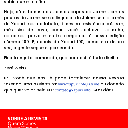
sabia que era o fim.
Hoje, cá estamos nós, sem as capas do Jaime, sem as
pautas do Jaime, sem o linguajar do Jaime, sem o jaimês
da Xapuri, mas na labuta, firmes na resistência. Mês sim,
mês sim de novo, como você sonhava, Jaiminho,
carcamos porva e, enfim, chegamos à nossa edição
número 100. E, depois da Xapuri 100, como era desejo
seu, a gente segue esperneando.
Fica tranquilo, camarada, que por aqui tá tudo direitim.
Zezé Weiss
P.S. Você que nos lê pode fortalecer nossa Revista
fazendo uma assinatura:
ou doando
www.xapuri.info/assine
qualquer valor pelo PIX:
. Gratidão!
contato@xapuri.info
SOBRE A REVISTA
Quem Somos
Nossa História