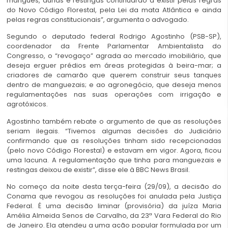
mangues, dunas e restingas continuarão a existir pelas regras
do Novo Código Florestal, pela Lei da mata Atlântica e ainda
pelas regras constitucionais”, argumenta o advogado.
Segundo o deputado federal Rodrigo Agostinho (PSB-SP),
coordenador da Frente Parlamentar Ambientalista do
Congresso, o “revogaço” agrada ao mercado imobiliário, que
deseja erguer prédios em áreas protegidas à beira-mar; a
criadores de camarão que querem construir seus tanques
dentro de manguezais; e ao agronegócio, que deseja menos
regulamentações nas suas operações com irrigação e
agrotóxicos.
Agostinho também rebate o argumento de que as resoluções
seriam ilegais. “Tivemos algumas decisões do Judiciário
confirmando que as resoluções tinham sido recepcionadas
(pelo novo Código Florestal) e estavam em vigor. Agora, ficou
uma lacuna. A regulamentação que tinha para manguezais e
restingas deixou de existir”, disse ele à BBC News Brasil.
No começo da noite desta terça-feira (29/09), a decisão do
Conama que revogou as resoluções foi anulada pela Justiça
Federal. É uma decisão liminar (provisória) da juíza Maria
Amélia Almeida Senos de Carvalho, da 23ª Vara Federal do Rio
de Janeiro. Ela atendeu a uma ação popular formulada por um