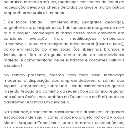
naturais querendo pará-las, mudanças constantes do canal de
navegação devido às cheias de todos os anos e muitos outros
empecilhos naturais e humanos.
É de todos sabido – ambientalistas, geógrafos, geólogos,
engenheiros e, principalmente, habitantes das margens do rio –
que qualquer intervenção humana nesse meio ambiente em
constante evolução trará modificações ambientais
irreversíveis, tanto em relação ao meio natural (fauna e flora),
como em relação ao meio social (os ribeirinhos, brancos e
índios, que têm o Araguaia como meio de sobrevivência
material e como território de seus hábitos e costumes culturais
e sociais).
No tempo presente, mesmo com toda essa tecnologia
moderna à disposição dos empreendedores, o sonho que
alguns – empreiteiras, sobretudo – ainda alimentam ao querer
fazer do Araguaia o caminho da redenção econômica regional
não só em Goiás, mas também no Tocantins e no Pará, pode se
transformar em mais um pesadelo.
Na realidade, ao se tentar transformar a hidrovia em um grande
escoadouro de soja – como propõe o projeto Hidrovia Rio das
Mortes-Araguaia-Tocantins – pode tornar-se antieconômico,