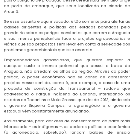
pois o polígono de produção desse cereal situa-se muito longe
do porto de embarque, que seria localizado na cidade de
Aruanã.
Se esse assunto é aqui invocado, é tão somente para alertar as
classes dirigentes e políticas dos estados banhados pelo
grande rio sobre os perigos constantes que correm o Araguaia
e sua imensa peneplanície face a projetos agropecuários e
viários que são propostos sem levar em conta a seriedade dos
problemas geoambientais que isso acarreta.
Empreendedores gananciosos, que querem explorar a
qualquer custo o imenso potencial que possui a bacia do
Araguaia, não arredam os olhos da região. Através do poder
político, o poder econômico não se cansa de apresentar
projetos nesse sentido, como é, por exemplo, o caso de uma
proposta de construção da Transbananal – rodovia que
atravessaria o Parque Indígena do Bananal, interligando os
estados do Tocantins e Mato Grosso, que desde 2013, ainda sob
o governo Siqueira Campos, o agronegócio e o governo
estadual vêm constantemente anunciando.
Ardilosamente, para dar ares de consentimento da parte mais
interessada – os indígenas –, os poderes político e econômico
(o agronegócio, sobretudo), lançam balões de ensaio