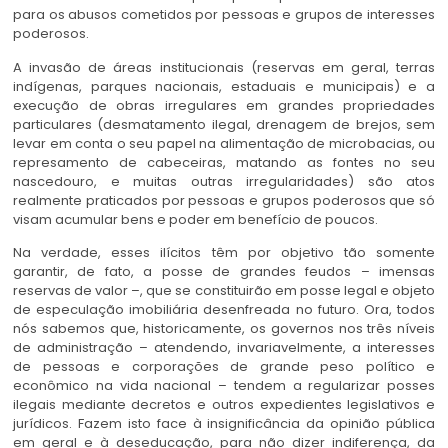
para os abusos cometidos por pessoas e grupos de interesses
poderosos.
A invasão de áreas institucionais (reservas em geral, terras
indígenas, parques nacionais, estaduais e municipais) e a
execução de obras irregulares em grandes propriedades
particulares (desmatamento ilegal, drenagem de brejos, sem
levar em conta o seu papel na alimentação de microbacias, ou
represamento de cabeceiras, matando as fontes no seu
nascedouro, e muitas outras irregularidades) são atos
realmente praticados por pessoas e grupos poderosos que só
visam acumular bens e poder em benefício de poucos.
Na verdade, esses ilícitos têm por objetivo tão somente
garantir, de fato, a posse de grandes feudos – imensas
reservas de valor –, que se constituirão em posse legal e objeto
de especulação imobiliária desenfreada no futuro. Ora, todos
nós sabemos que, historicamente, os governos nos três níveis
de administração – atendendo, invariavelmente, a interesses
de pessoas e corporações de grande peso político e
econômico na vida nacional – tendem a regularizar posses
ilegais mediante decretos e outros expedientes legislativos e
jurídicos. Fazem isto face à insignificância da opinião pública
em geral e à deseducação, para não dizer indiferença, da