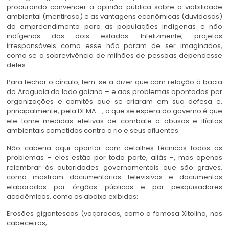
procurando convencer a opinião pública sobre a viabilidade
ambiental (mentirosa) e as vantagens econômicas (duvidosas)
do empreendimento para as populações indígenas e não
indígenas dos dois estados. Infelizmente, projetos
irresponsáveis como esse não param de ser imaginados,
como se a sobrevivência de milhões de pessoas dependesse
deles.
Para fechar o círculo, tem-se a dizer que com relação à bacia
do Araguaia do lado goiano – e aos problemas apontados por
organizações e comitês que se criaram em sua defesa e,
principalmente, pela DEMA –, o que se espera do governo é que
ele tome medidas efetivas de combate a abusos e ilícitos
ambientais cometidos contra o rio e seus afluentes.
Não caberia aqui apontar com detalhes técnicos todos os
problemas – eles estão por toda parte, aliás –, mas apenas
relembrar às autoridades governamentais que são graves,
como mostram documentários televisivos e documentos
elaborados por órgãos públicos e por pesquisadores
acadêmicos, como os abaixo exibidos:
Erosões gigantescas (voçorocas, como a famosa Xitolina, nas
cabeceiras;