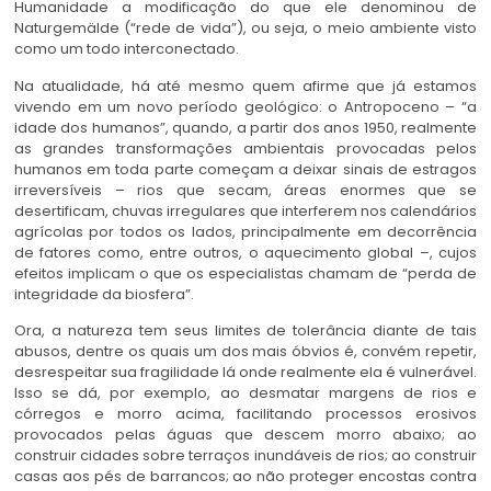
Humanidade a modificação do que ele denominou de
Naturgemälde (“rede de vida”), ou seja, o meio ambiente visto
como um todo interconectado.
Na atualidade, há até mesmo quem afirme que já estamos
vivendo em um novo período geológico: o Antropoceno – “a
idade dos humanos”, quando, a partir dos anos 1950, realmente
as grandes transformações ambientais provocadas pelos
humanos em toda parte começam a deixar sinais de estragos
irreversíveis – rios que secam, áreas enormes que se
desertificam, chuvas irregulares que interferem nos calendários
agrícolas por todos os lados, principalmente em decorrência
de fatores como, entre outros, o aquecimento global –, cujos
efeitos implicam o que os especialistas chamam de “perda de
integridade da biosfera”.
Ora, a natureza tem seus limites de tolerância diante de tais
abusos, dentre os quais um dos mais óbvios é, convém repetir,
desrespeitar sua fragilidade lá onde realmente ela é vulnerável.
Isso se dá, por exemplo, ao desmatar margens de rios e
córregos e morro acima, facilitando processos erosivos
provocados pelas águas que descem morro abaixo; ao
construir cidades sobre terraços inundáveis de rios; ao construir
casas aos pés de barrancos; ao não proteger encostas contra