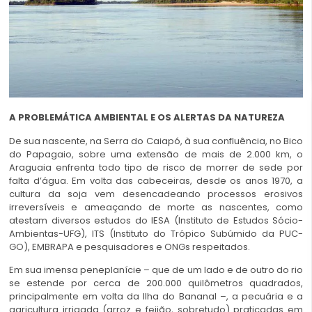
A PROBLEMÁTICA AMBIENTAL E OS ALERTAS DA NATUREZA
De sua nascente, na Serra do Caiapó, à sua confluência, no Bico
do Papagaio, sobre uma extensão de mais de 2.000 km, o
Araguaia enfrenta todo tipo de risco de morrer de sede por
falta d’água. Em volta das cabeceiras, desde os anos 1970, a
cultura da soja vem desencadeando processos erosivos
irreversíveis e ameaçando de morte as nascentes, como
atestam diversos estudos do IESA (Instituto de Estudos Sócio-
Ambientas-UFG), ITS (Instituto do Trópico Subúmido da PUC-
GO), EMBRAPA e pesquisadores e ONGs respeitados.
Em sua imensa peneplanície – que de um lado e de outro do rio
se estende por cerca de 200.000 quilômetros quadrados,
principalmente em volta da Ilha do Bananal –, a pecuária e a
agricultura irrigada (arroz e feijão, sobretudo) praticadas em