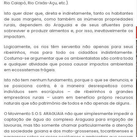
Rio Caiapó, Rio Crixás-Açu, etc.).
Isto quer dizer que, direta e indiretamente, tanto os habitantes
de suas margens, como também as inúmeras propriedades
rurais, dependem do Araguaia e de seus afluentes para
sobreviver e produzir alimentos e, por isso, inevitavelmente os
impactam.
Logicamente, os rios têm serventia não apenas para seus
ribeirinhos, mas para todo os cidadãos indistintamente.
Costuma-se argumentar que os ambientalistas são contra toda
e qualquer atividade que possa causar impactos ambientais
em ecossistemas frágeis.
Isto não tem nenhum fundamento, porque o que se denuncia, e
se posiciona contra, é a maneira desrespeitosa como
indivíduos sem escrúpulos – de ribeirinhos a grandes
empresários rurais – usam em benefício próprio recursos
naturais que são patrimônio de todos e não apenas de alguns.
O Movimento S.O.S. ARAGUAIA não quer simplesmente impedir a
captação de água do complexo Araguaia para irrigação de
lavouras, mas tão somente chamar particularmente a atenção
da sociedade goiana e dos mato-grossenses, tocantinenses e
paraenses sobre os riscos ecológicos e ambientais que correm