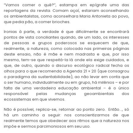
“Vamos comer o quê?”, estampa em epígrafe uma das
reportagens da revista. Comam açaí, estariam aconselhando
os ambientalistas, como aconselhara Maria Antonieta ao povo,
que pedia pão, a comer brioches.
Ironias à parte, a verdade é que dificilmente se encontrará
pontos de vista conciliantes quando, de um lado, os interesses
de pessoas e grupos poderosos se esquecem de que,
realmente, a natureza, como colocada nas primeiras páginas
deste ensaio, não é mãe e nem madrasta e que, por isso
mesmo, tem-se que respeitá-la lá onde ela exige cuidados, e
que, de outro, quando o discurso ecológico radical fecha os
olhos para o que recomenda a Agenda 21 + 20 (que consagrou
o paradigma da sustentabilidade), ao não levar em conta que
o ser humano, individualmente ou em grupo, há milênios – e por
falta de uma verdadeira educação ambiental – é o único
responsável pelas mudanças geoambientais dos
ecossistemas em que vivemos.
Não é possível, replica-se, retornar ao ponto zero. Então…, só
há um caminho a seguir: nos conscientizarmos de que
realmente temos que obedecer aos ritmos que a natureza nos
impõe e sermos parcimoniosos em seu uso.