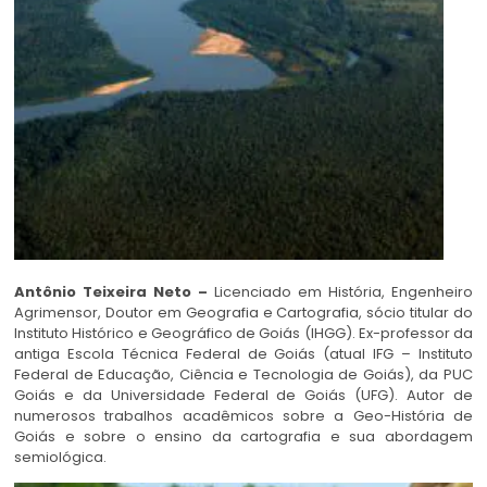
Antônio Teixeira Neto –
Licenciado em História, Engenheiro
Agrimensor, Doutor em Geografia e Cartografia, sócio titular do
Instituto Histórico e Geográfico de Goiás (IHGG). Ex-professor da
antiga Escola Técnica Federal de Goiás (atual IFG – Instituto
Federal de Educação, Ciência e Tecnologia de Goiás), da PUC
Goiás e da Universidade Federal de Goiás (UFG). Autor de
numerosos trabalhos acadêmicos sobre a Geo-História de
Goiás e sobre o ensino da cartografia e sua abordagem
semiológica.