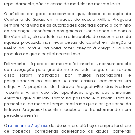
repetidamente, não se cansa de martelar na mesma tecla.
O público em geral desconhece que, desde a criação da
Capitania de Goiás, em meados do século XVIII, o Araguaia
sempre fora visto pelas autoridades coloniais como o caminho
da redenção econômica dos goianos. Conectando-se com o
Rio Vermelho, ele poderia ser a principal via de escoamento da
riqueza produzida nas redondezas da capital em direção a
Belém do Pará e, na volta, fazer chegar à antiga Villa Boa
produtos de que a capital necessitava.
Felizmente – é para dizer mesmo felizmente –, nenhum projeto
de navegação pelo grande rio teve vida longa, e as razões
disso foram mostradas por muitos historiadores e
pesquisadores do assunto. A esse assunto dedicamos um
artigo – A propósito da hidrovia Araguaia-Rio das Mortes-
Tocantins –, em que são apontados alguns dos principais
entraves que a inviabilizaram no passado e a inviabilizam no
presente e, ao mesmo tempo, mostrado que o antigo sonho da
hidrovia Araguaia-Tocantins acabou se transformando num
pesadelo sem fim.
O
, desde sempre até hoje, sempre foi cheio
caminho do Araguaia
de tropeços: corredeiras acelerando as águas, barreiras