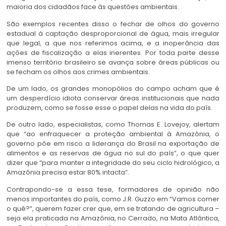
maioria dos cidadãos face às questões ambientais.
São exemplos recentes disso o fechar de olhos do governo
estadual à captação desproporcional de água, mais irregular
que legal, a que nos referimos acima, e a inoperância das
ações de fiscalização a elas inerentes. Por toda parte desse
imenso território brasileiro se avança sobre áreas públicas ou
se fecham os olhos aos crimes ambientais.
De um lado, os grandes monopólios do campo acham que é
um desperdício idiota conservar áreas institucionais que nada
produzem, como se fosse esse o papel delas na vida do país.
De outro lado, especialistas, como Thomas E. Lovejoy, alertam
que “ao enfraquecer a proteção ambiental à Amazônia, o
governo põe em risco a liderança do Brasil na exportação de
alimentos e as reservas de água no sul do país”, o que quer
dizer que “para manter a integridade do seu ciclo hidrológico, a
Amazônia precisa estar 80% intacta”.
Contrapondo-se a essa tese, formadores de opinião não
menos importantes do país, como J.R. Guzzo em “Vamos comer
o quê?”, querem fazer crer que, em se tratando de agricultura –
seja ela praticada na Amazônia, no Cerrado, na Mata Atlântica,