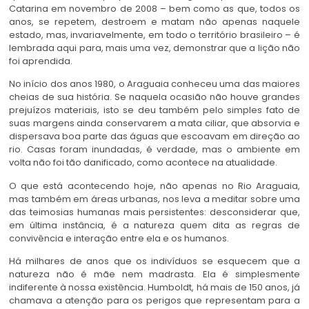
Catarina em novembro de 2008 – bem como as que, todos os
anos, se repetem, destroem e matam não apenas naquele
estado, mas, invariavelmente, em todo o território brasileiro – é
lembrada aqui para, mais uma vez, demonstrar que a lição não
foi aprendida.
No início dos anos 1980, o Araguaia conheceu uma das maiores
cheias de sua história. Se naquela ocasião não houve grandes
prejuízos materiais, isto se deu também pelo simples fato de
suas margens ainda conservarem a mata ciliar, que absorvia e
dispersava boa parte das águas que escoavam em direção ao
rio. Casas foram inundadas, é verdade, mas o ambiente em
volta não foi tão danificado, como acontece na atualidade.
O que está acontecendo hoje, não apenas no Rio Araguaia,
mas também em áreas urbanas, nos leva a meditar sobre uma
das teimosias humanas mais persistentes: desconsiderar que,
em última instância, é a natureza quem dita as regras de
convivência e interação entre ela e os humanos.
Há milhares de anos que os indivíduos se esquecem que a
natureza não é mãe nem madrasta. Ela é simplesmente
indiferente à nossa existência. Humboldt, há mais de 150 anos, já
chamava a atenção para os perigos que representam para a