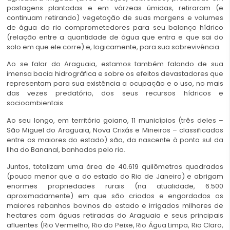
pastagens plantadas e em várzeas úmidas, retiraram (e
continuam retirando) vegetação de suas margens e volumes
de água do rio comprometedores para seu balanço hídrico
(relação entre a quantidade de água que entra e que sai do
solo em que ele corre) e, logicamente, para sua sobrevivência.
Ao se falar do Araguaia, estamos também falando de sua
imensa bacia hidrográfica e sobre os efeitos devastadores que
representam para sua existência a ocupação e o uso, no mais
das vezes predatório, dos seus recursos hídricos e
socioambientais.
Ao seu longo, em território goiano, 11 municípios (três deles –
São Miguel do Araguaia, Nova Crixás e Mineiros – classificados
entre os maiores do estado) são, da nascente à ponta sul da
Ilha do Bananal, banhados pelo rio.
Juntos, totalizam uma área de 40.619 quilômetros quadrados
(pouco menor que a do estado do Rio de Janeiro) e abrigam
enormes propriedades rurais (na atualidade, 6.500
aproximadamente) em que são criados e engordados os
maiores rebanhos bovinos do estado e irrigados milhares de
hectares com águas retiradas do Araguaia e seus principais
afluentes (Rio Vermelho, Rio do Peixe, Rio Água Limpa, Rio Claro,