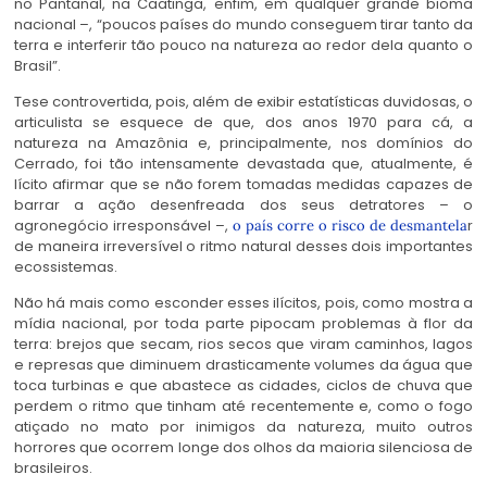
no Pantanal, na Caatinga, enfim, em qualquer grande bioma
nacional –, “poucos países do mundo conseguem tirar tanto da
terra e interferir tão pouco na natureza ao redor dela quanto o
Brasil”.
Tese controvertida, pois, além de exibir estatísticas duvidosas, o
articulista se esquece de que, dos anos 1970 para cá, a
natureza na Amazônia e, principalmente, nos domínios do
Cerrado, foi tão intensamente devastada que, atualmente, é
lícito afirmar que se não forem tomadas medidas capazes de
barrar a ação desenfreada dos seus detratores – o
agronegócio irresponsável –,
r
o país corre o risco de desmantela
de maneira irreversível o ritmo natural desses dois importantes
ecossistemas.
Não há mais como esconder esses ilícitos, pois, como mostra a
mídia nacional, por toda parte pipocam problemas à flor da
terra: brejos que secam, rios secos que viram caminhos, lagos
e represas que diminuem drasticamente volumes da água que
toca turbinas e que abastece as cidades, ciclos de chuva que
perdem o ritmo que tinham até recentemente e, como o fogo
atiçado no mato por inimigos da natureza, muito outros
horrores que ocorrem longe dos olhos da maioria silenciosa de
brasileiros.