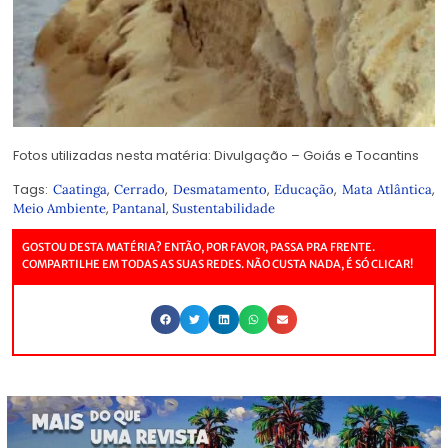
Fotos utilizadas nesta matéria: Divulgação – Goiás e Tocantins
Tags:
,
,
,
,
,
Caatinga
Cerrado
Desmatamento
Educação
Mata Atlântica
,
,
Meio Ambiente
Pantanal
Sustentabilidade
GOSTOU DESTA MATÉRIA? ENTÃO, POR FAVOR, PASSA PRA FRENTE.
COMPARTILHE EM TODAS AS SUAS REDES. NÃO CUSTA NADA, É SÓ CLICAR!