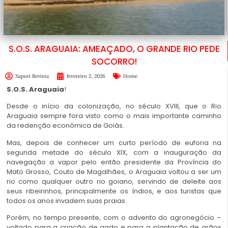
S.O.S. ARAGUAIA: AMEAÇADO, O GRANDE RIO PEDE
SOCORRO!
Xapuri Revista
fevereiro 2, 2026
Home
S.O.S. Araguaia
!
Desde o início da colonização, no século XVIII, que o Rio
Araguaia sempre fora visto como o mais importante caminho
da redenção econômica de Goiás.
Mas, depois de conhecer um curto período de euforia na
segunda metade do século XIX, com a inauguração da
navegação a vapor pelo então presidente da Província do
Mato Grosso, Couto de Magalhães, o Araguaia voltou a ser um
rio como qualquer outro rio goiano, servindo de deleite aos
seus ribeirinhos, principalmente os índios, e aos turistas que
todos os anos invadem suas praias.
Porém, no tempo presente, com o advento do agronegócio –
voltado para a criação de gado e para a plantação de grãos