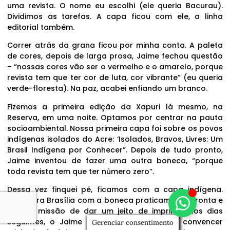
uma revista. O nome eu escolhi (ele queria Bacurau).
Dividimos as tarefas. A capa ficou com ele, a linha
editorial também.
Correr atrás da grana ficou por minha conta. A paleta
de cores, depois de larga prosa, Jaime fechou questão
– “nossas cores vão ser o vermelho e o amarelo, porque
revista tem que ter cor de luta, cor vibrante” (eu queria
verde-floresta). Na paz, acabei enfiando um branco.
Fizemos a primeira edição da Xapuri lá mesmo, na
Reserva, em uma noite. Optamos por centrar na pauta
socioambiental. Nossa primeira capa foi sobre os povos
indígenas isolados do Acre: ‘Isolados, Bravos, Livres: Um
Brasil Indígena por Conhecer”. Depois de tudo pronto,
Jaime inventou de fazer uma outra boneca, “porque
toda revista tem que ter número zero”.
Dessa vez finquei pé, ficamos com a capa indígena.
Voltei pra Brasília com a boneca praticamente pronta e
com a missão de dar um jeito de imprimir. Nos dias
seguintes, o Jaime veio pra Formosa, pra convencer
Gerenciar consentimento