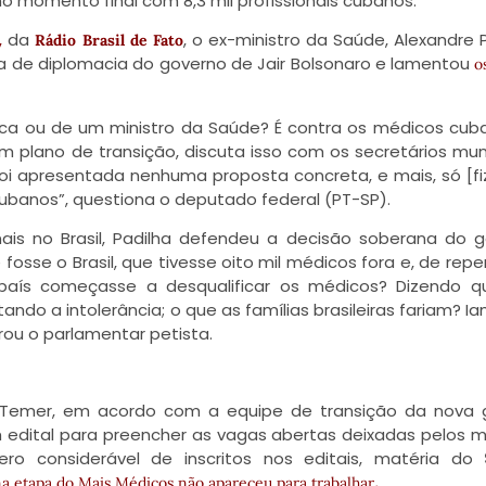
 momento final com 8,3 mil profissionais cubanos.
,
da
, o ex-ministro da Saúde, Alexandre P
Rádio Brasil de Fato
lta de diplomacia do governo de Jair Bolsonaro e lamentou
o
ca ou de um ministro da Saúde? É contra os médicos cub
 plano de transição, discuta isso com os secretários muni
o foi apresentada nenhuma proposta concreta, e mais, só [f
banos”, questiona o deputado federal (PT-SP).
ais no Brasil, Padilha defendeu a decisão soberana do 
osse o Brasil, que tivesse oito mil médicos fora e, de repe
e país começasse a desqualificar os médicos? Dizendo 
ndo a intolerância; o que as famílias brasileiras fariam? Ia
ou o parlamentar petista.
l Temer, em acordo com a equipe de transição da nova
um edital para preencher as vagas abertas deixadas pelos 
o considerável de inscritos nos editais, matéria do
.
ima etapa do Mais Médicos não apareceu para trabalhar