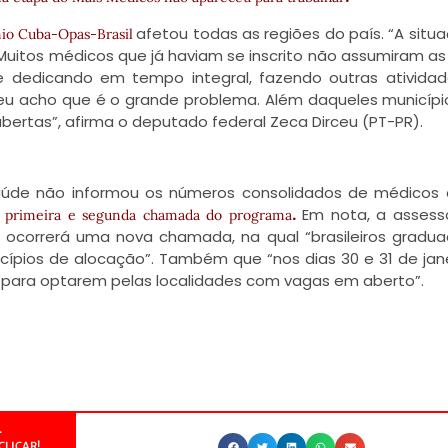
afetou todas as regiões do país. “A situ
nio Cuba-Opas-Brasil
 Muitos médicos que já haviam se inscrito não assumiram as
dedicando em tempo integral, fazendo outras atividad
eu acho que é o grande problema. Além daqueles municípi
rtas”, afirma o deputado federal Zeca Dirceu (PT-PR).
Saúde não informou os números consolidados de médicos
.
Em nota, a assess
a primeira e segunda chamada do programa
o ocorrerá uma nova chamada, na qual “brasileiros gradu
cípios de alocação”. Também que “nos dias 30 e 31 de jane
 para optarem pelas localidades com vagas em aberto”.
.
CLICAR!