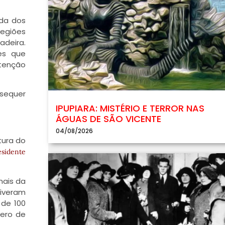
ída dos
regiões
adeira.
es que
atenção
 sequer
IPUPIARA: MISTÉRIO E TERROR NAS
ÁGUAS DE SÃO VICENTE
04/08/2026
tura do
esidente
nais da
tiveram
 de 100
mero de