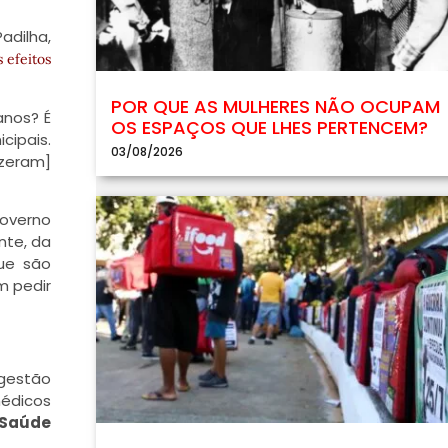
adilha,
s efeitos
POR QUE AS MULHERES NÃO OCUPAM
anos? É
OS ESPAÇOS QUE LHES PERTENCEM?
cipais.
03/08/2026
izeram]
governo
nte, da
que são
m pedir
 gestão
médicos
Saúde