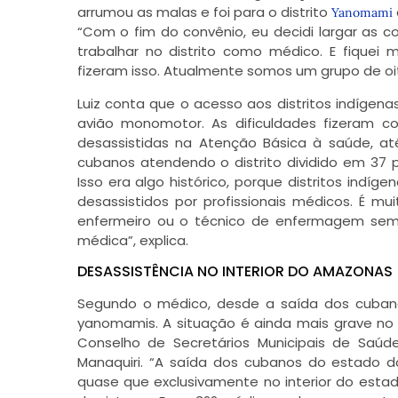
arrumou as malas e foi para o distrito
Yanomami
“Com o fim do convênio, eu decidi largar as c
trabalhar no distrito como médico. E fiquei 
fizeram isso. Atualmente somos um grupo de oi
Luiz conta que o acesso aos distritos indígen
avião monomotor. As dificuldades fizeram 
desassistidas na Atenção Básica à saúde, at
cubanos atendendo o distrito dividido em 37 
Isso era algo histórico, porque distritos indí
desassistidos por profissionais médicos. É mu
enfermeiro ou o técnico de enfermagem sempr
médica”, explica.
DESASSISTÊNCIA NO INTERIOR DO AMAZONAS
Segundo o médico, desde a saída dos cubanos,
yanomamis. A situação é ainda mais grave no
Conselho de Secretários Municipais de Saú
Manaquiri. “A saída dos cubanos do estado 
quase que exclusivamente no interior do es