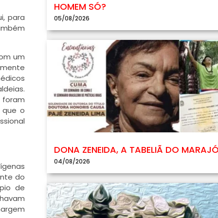
HOMEM SÓ?
i, para
05/08/2026
 também
 com um
lmente
médicos
ldeias.
e foram
o que o
ssional
DONA ZENEIDA, A TABELIÃ DO MARAJ
04/08/2026
dígenas
ente do
pio de
alhavam
 margem