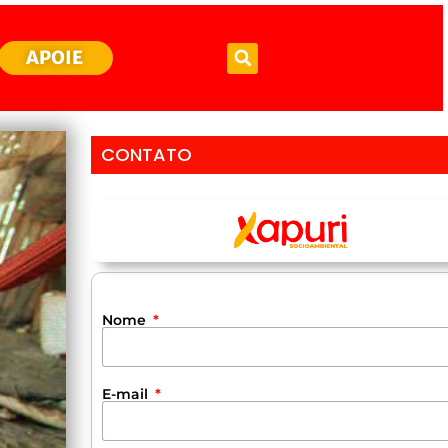
APOIE
CONTATO
Nome
E-mail