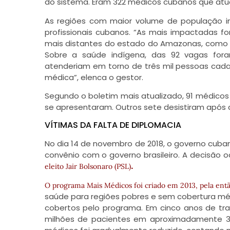
do sistema. Eram 322 médicos cubanos que atu
As regiões com maior volume de população i
profissionais cubanos. “As mais impactadas f
mais distantes do estado do Amazonas, como as 
Sobre a saúde indígena, das 92 vagas fora
atenderiam em torno de três mil pessoas cada
médica”, elenca o gestor.
Segundo o boletim mais atualizado, 91 médicos
se apresentaram. Outros sete desistiram após 
VÍTIMAS DA FALTA DE DIPLOMACIA
No dia 14 de novembro de 2018, o governo cuba
convênio com o governo brasileiro. A decisão o
.
eleito Jair Bolsonaro (PSL)
O programa Mais Médicos foi criado em 2013, pela entã
saúde para regiões pobres e sem cobertura méd
cobertos pelo programa. Em cinco anos de tr
milhões de pacientes em aproximadamente 3.