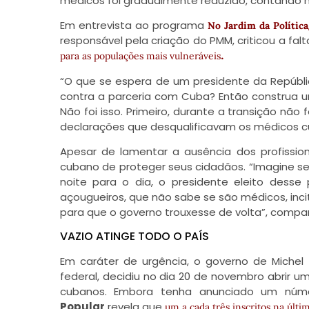
médicos foi gradualmente reduzido, contando no
Em entrevista ao programa
No Jardim da Política
responsável pela criação do PMM, criticou a fa
.
para as populações mais vulneráveis
“O que se espera de um presidente da Repúbli
contra a parceria com Cuba? Então construa um
Não foi isso. Primeiro, durante a transição nã
declarações que desqualificavam os médicos cu
Apesar de lamentar a ausência dos profission
cubano de proteger seus cidadãos. “Imagine se f
noite para o dia, o presidente eleito dess
açougueiros, que não sabe se são médicos, incita
para que o governo trouxesse de volta”, compar
VAZIO ATINGE TODO O PAÍS
Em caráter de urgência, o governo de Miche
federal, decidiu no dia 20 de novembro abrir 
cubanos. Embora tenha anunciado um númer
Popular
revela que
um a cada três inscritos na últ