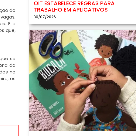
OIT ESTABELECE REGRAS PARA
TRABALHO EM APLICATIVOS
ação do
 vagas,
30/07/2026
es. E a
os que,
 que se
oria da
ados no
iro, os