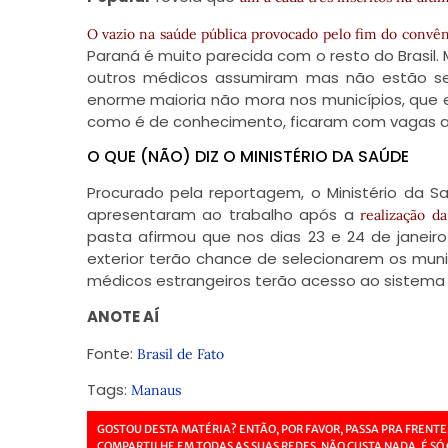
O vazio na saúde pública provocado pelo fim do convê
Paraná é muito parecida com o resto do Brasil.
outros médicos assumiram mas não estão se 
enorme maioria não mora nos municípios, que 
como é de conhecimento, ficaram com vagas abe
O QUE (NÃO) DIZ O MINISTÉRIO DA SAÚDE
Procurado pela reportagem, o Ministério da 
apresentaram ao trabalho após a
realização d
pasta afirmou que nos dias 23 e 24 de janeir
exterior terão chance de selecionarem os muni
médicos estrangeiros terão acesso ao sistema
ANOTE AÍ
Fonte:
Brasil de Fato
Tags:
Manaus
GOSTOU DESTA MATÉRIA? ENTÃO, POR FAVOR, PASSA PRA FRENTE
COMPARTILHE EM TODAS AS SUAS REDES. NÃO CUSTA NADA, É SÓ 