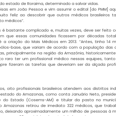
do estado de Roraima, determinado a salvar vidas.
oisas em João Pessoa e vim assumir o edital [do PMM] aqu
muito feliz ao descobrir que outros médicos brasileiros
to médicos”.
as é bastante complicado e, muitas vezes, deve ser feito
com que essas comunidades ficassem por décadas tota
é a criação do Mais Médicos em 2013. “Antes, tinha 14 
pólos-base, que variam de acordo com a população das a
genas, principalmente na região da Amazônia, historicament
ito raro ter um profissional médico nessas equipes, tant
e fizeram as tarefas que deveriam ser da alçada profi
 oito profissionais brasileiros atendem aos distritos in
 estado do Amazonas, como conta Januário Neto, presid
de do Estado (Cosems-AM) e titular da pasta no municí
do Amazonas retirou de imediato 322 médicos, que trab
tado, deixando aproximadamente um milhão de pessoas à