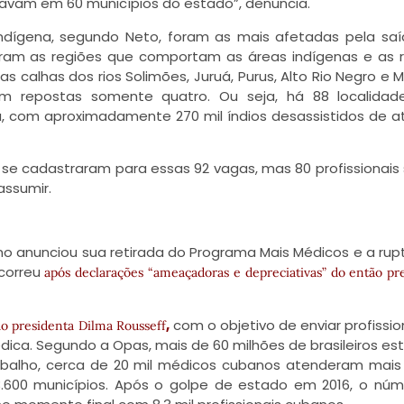
avam em 60 municípios do estado”, denuncia.
ndígena, segundo Neto, foram as mais afetadas pela sa
oram as regiões que comportam as áreas indígenas e as 
calhas dos rios Solimões, Juruá, Purus, Alto Rio Negro e M
m repostas somente quatro. Ou seja, há 88 localidad
, com aproximadamente 270 mil índios desassistidos de 
 se cadastraram para essas 92 vagas, mas 80 profissionais
assumir.
no anunciou sua retirada do Programa Mais Médicos e a rup
correu
após declarações “ameaçadoras e depreciativas” do então pr
,
com o objetivo de enviar profissio
o presidenta Dilma Rousseff
ica. Segundo a Opas, mais de 60 milhões de brasileiros es
abalho, cerca de 20 mil médicos cubanos atenderam mais
600 municípios. Após o golpe de estado em 2016, o nú