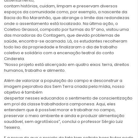
assentamento,
contam histórias, cuidam, limpam e preservam diversos
espaços da comunidade como, por exemplo, a nascente da
Bacia do Rio Maranhão, que abrange o limite das redondezas
onde o assentamento está localizado. Na última ação, o
Coletivo Girassol, composto por turmas do 5º ano, visitou uma
das moradoras do Contagem, que devido problemas de
saúde, encontra-se acamada. Lá, os estudantes recolheram
todo lixo da propriedade e finalizaram o dia de trabalho
coletivo e solidário com a encenação teatral do conto
Cinderela.
“Nosso projeto está alicerçado em quatro eixos: terra, direitos
humanos, trabalho e alimento.
Além de valorizar a população do campo e desconstruir a
imagem pejorativa dos Sem Terra criada pela mídia, nosso
objetivo é também
despertar nesses educandos o sentimento de conscientização
em prol da classe trabalhadora camponesa. Aqui, eles
entendem que é possível morar e trabalhar no campo,
preservar o meio ambiente e ainda e produzir alimentação
saudável, sem agrotóxicos”, conclui o professor Sérgio Luiz
Teixeira.
E a prova de que o projeto de fato tem colhido bons frutos pode