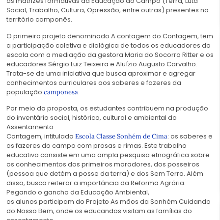
as matrizes formativas da Educação do Campo (Terra, Luta
Social, Trabalho, Cultura, Opressão, entre outras) presentes no
território camponês.
O primeiro projeto denominado A contagem do Contagem, tem
a participação coletiva e dialógica de todos os educadores da
escola com a mediação da gestora Maria do Socorro Ritter e os
educadores Sérgio Luiz Teixeira e Aluízio Augusto Carvalho.
Trata-se de uma iniciativa que busca aproximar e agregar
conhecimentos curriculares aos saberes e fazeres da
população
.
camponesa
Por meio da proposta, os estudantes contribuem na produção
do inventário social, histórico, cultural e ambiental do
Assentamento
Contagem, intitulado
: os saberes e
Escola Classe Sonhém de Cima
os fazeres do campo com prosas e rimas. Este trabalho
educativo consiste em uma ampla pesquisa etnográfica sobre
os conhecimentos dos primeiros moradores, dos posseiros
(pessoa que detém a posse da terra) e dos Sem Terra. Além
disso, busca reiterar a importância da Reforma Agrária.
Pegando o gancho da Educação Ambiental,
os alunos participam do Projeto As mãos da Sonhém Cuidando
do Nosso Bem, onde os educandos visitam as famílias do