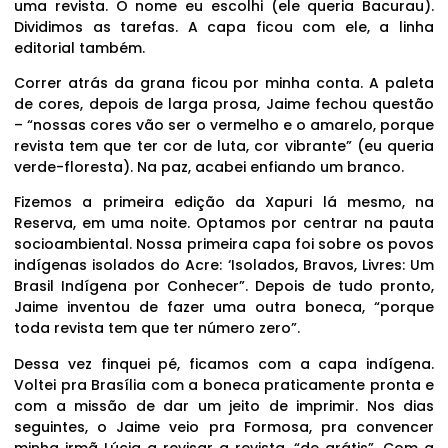
uma revista. O nome eu escolhi (ele queria Bacurau).
Dividimos as tarefas. A capa ficou com ele, a linha
editorial também.
Correr atrás da grana ficou por minha conta. A paleta
de cores, depois de larga prosa, Jaime fechou questão
– “nossas cores vão ser o vermelho e o amarelo, porque
revista tem que ter cor de luta, cor vibrante” (eu queria
verde-floresta). Na paz, acabei enfiando um branco.
Fizemos a primeira edição da Xapuri lá mesmo, na
Reserva, em uma noite. Optamos por centrar na pauta
socioambiental. Nossa primeira capa foi sobre os povos
indígenas isolados do Acre: ‘Isolados, Bravos, Livres: Um
Brasil Indígena por Conhecer”. Depois de tudo pronto,
Jaime inventou de fazer uma outra boneca, “porque
toda revista tem que ter número zero”.
Dessa vez finquei pé, ficamos com a capa indígena.
Voltei pra Brasília com a boneca praticamente pronta e
com a missão de dar um jeito de imprimir. Nos dias
seguintes, o Jaime veio pra Formosa, pra convencer
minha irmã Lúcia a revisar a revista, “de grátis”. Com a