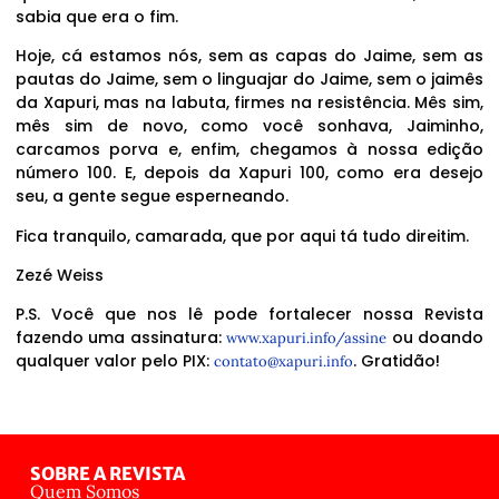
sabia que era o fim.
Hoje, cá estamos nós, sem as capas do Jaime, sem as
pautas do Jaime, sem o linguajar do Jaime, sem o jaimês
da Xapuri, mas na labuta, firmes na resistência. Mês sim,
mês sim de novo, como você sonhava, Jaiminho,
carcamos porva e, enfim, chegamos à nossa edição
número 100. E, depois da Xapuri 100, como era desejo
seu, a gente segue esperneando.
Fica tranquilo, camarada, que por aqui tá tudo direitim.
Zezé Weiss
P.S. Você que nos lê pode fortalecer nossa Revista
fazendo uma assinatura:
ou doando
www.xapuri.info/assine
qualquer valor pelo PIX:
. Gratidão!
contato@xapuri.info
SOBRE A REVISTA
Quem Somos