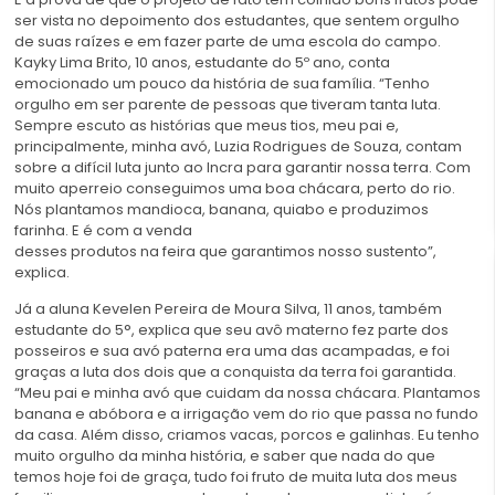
ser vista no depoimento dos estudantes, que sentem orgulho
de suas raízes e em fazer parte de uma escola do campo.
Kayky Lima Brito, 10 anos, estudante do 5º ano, conta
emocionado um pouco da história de sua família. “Tenho
orgulho em ser parente de pessoas que tiveram tanta luta.
Sempre escuto as histórias que meus tios, meu pai e,
principalmente, minha avó, Luzia Rodrigues de Souza, contam
sobre a difícil luta junto ao Incra para garantir nossa terra. Com
muito aperreio conseguimos uma boa chácara, perto do rio.
Nós plantamos mandioca, banana, quiabo e produzimos
farinha. E é com a venda
desses produtos na feira que garantimos nosso sustento”,
explica.
Já a aluna Kevelen Pereira de Moura Silva, 11 anos, também
estudante do 5°, explica que seu avô materno fez parte dos
posseiros e sua avó paterna era uma das acampadas, e foi
graças a luta dos dois que a conquista da terra foi garantida.
“Meu pai e minha avó que cuidam da nossa chácara. Plantamos
banana e abóbora e a irrigação vem do rio que passa no fundo
da casa. Além disso, criamos vacas, porcos e galinhas. Eu tenho
muito orgulho da minha história, e saber que nada do que
temos hoje foi de graça, tudo foi fruto de muita luta dos meus