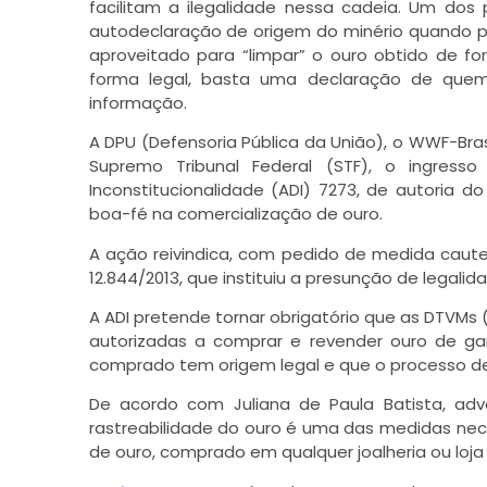
facilitam a ilegalidade nessa cadeia. Um dos
autodeclaração de origem do minério quando p
aproveitado para “limpar” o ouro obtido de for
forma legal, basta uma declaração de que
informação.
A DPU (Defensoria Pública da União), o WWF-Brasi
Supremo Tribunal Federal (STF), o ingres
Inconstitucionalidade (ADI) 7273, de autoria 
boa-fé na comercialização de ouro.
A ação reivindica, com pedido de medida cautela
12.844/2013, que instituiu a presunção de legali
A ADI pretende tornar obrigatório que as DTVMs (Di
autorizadas a comprar e revender ouro de g
comprado tem origem legal e que o processo de a
De acordo com Juliana de Paula Batista, adv
rastreabilidade do ouro é uma das medidas necess
de ouro, comprado em qualquer joalheria ou loja