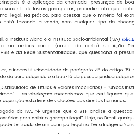
 principais é a aplicação da chamada “presunção de boa
roveniente de lavras garimpeiras, procedimento que acab
ma ilegal. Na prática, para atestar que o minério foi ext
m está fazendo a venda, sem qualquer tipo de chec
l, o Instituto Alana e o Instituto Socioambiental (ISA)
solici
so como amicus curiae (amigo da corte) na Ação Di
do PSB e da Rede Sustentabilidade, que questiona a presu
r, a inconstitucionalidade do parágrafo 4º, do artigo 39, d
dade do ouro adquirido e a boa-fé da pessoa jurídica adquire
stribuidora de Títulos e Valores Imobiliários) – “únicas inst
arimpo” – estabeleçam mecanismos que certifiquem que
quisição está livre de violações aos direitos humanos.
ogada do ISA, “é urgente que o STF analise a questão,
árias para coibir o garimpo ilegal”. Hoje, no Brasil, qualq
 pode ter saído de um garimpo ilegal na Terra Indígena Ya