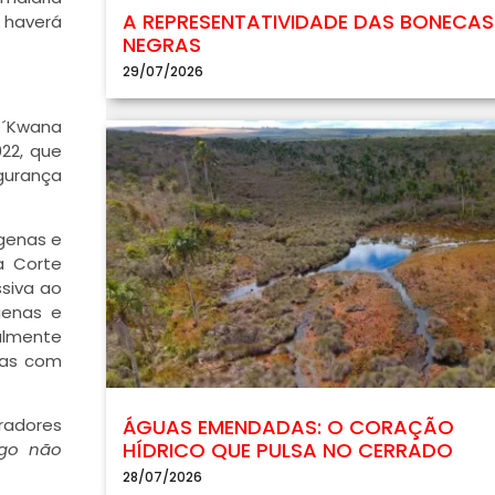
A REPRESENTATIVIDADE DAS BONECAS
 haverá
NEGRAS
29/07/2026
e´Kwana
22, que
gurança
ígenas e
a Corte
ssiva ao
genas e
galmente
ras com
ÁGUAS EMENDADAS: O CORAÇÃO
radores
HÍDRICO QUE PULSA NO CERRADO
igo não
28/07/2026