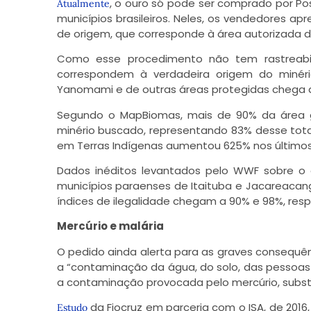
, o ouro só pode ser comprado por P
Atualmente
municípios brasileiros. Neles, os vendedores 
de origem, que corresponde à área autorizada de
Como esse procedimento não tem rastreabi
correspondem à verdadeira origem do minéri
Yanomami e de outras áreas protegidas chega
Segundo o MapBiomas, mais de 90% da área ga
minério buscado, representando 83% desse total 
em Terras Indígenas aumentou 625% nos últimos 
Dados inéditos levantados pelo WWF sobre o
municípios paraenses de Itaituba e Jacareacan
índices de ilegalidade chegam a 90% e 98%, res
Mercúrio e malária
O pedido ainda alerta para as graves consequên
a “contaminação da água, do solo, das pessoas 
a contaminação provocada pelo mercúrio, subst
da Fiocruz em parceria com o ISA, de 20
Estudo