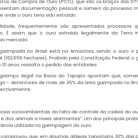
ostos de Compra de Ouro (PCO), que são os braços das DT
apresentam documentação pessoal e número do processo mi
 onde o ouro teria sido extraído.
lidade, frequentemente são apresentados processos 
o. É assim que o ouro extraído ilegalmente da Terra I
 ao mercado.
rimpada no Brasil está na Amazônia, sendo o ouro o pr
(162.659 hectares). Proibido pela Constituição Federal, o
10 anos, ressalta o pedido das entidades.
 garimpo ilegal na Bacia do Tapajós apontam que, some
ga – detentores de mais de 35% da área garimpada no Bras
pectivamente.
cias socioambientais da falta de controle da cadeia do o
e dos animais a níveis alarmantes”. Um dos principais pro
ância utilizada na garimpagem do ouro.
16, comprovou que, em algumas aldeias Yanomami, 92% das 