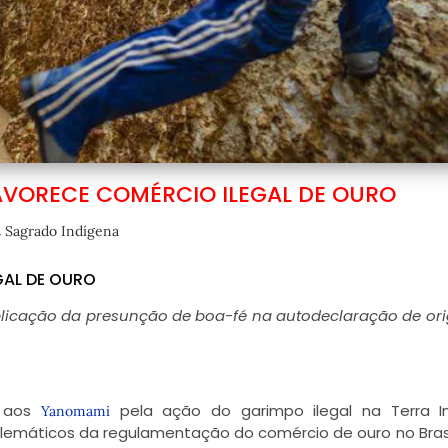
FAVORECE COMÉRCIO ILEGAL DE OURO
,
Sagrado Indígena
GAL DE OURO
licação da presunção de boa-fé na autodeclaração de or
a aos
pela ação do garimpo ilegal na Terra I
Yanomami
emáticos da regulamentação do comércio de ouro no Brasi