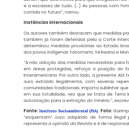
e a escassez de tudo. (…) As pessoas com fo
comida no futuro”, narrou.
Instâncias internacionais
Os autores também destacam que medidas para
também já foram deferidas pela a Corte Intera
determinou medidas provisórias ao Estado bras
dos povos indígenas Yanomami, Ye’kwana e Mun
“A não adoção das medidas necessárias para fa
em áreas protegidas, reforça a posição do E
Interamericana. Por outro lado, a presente ADI
ouro extraído ilegalmente, com severas repe
comunidades tradicionais. Importa sublinhar que
em sua totalidade, vez que se trata de Terra 
autorização para a extração do minério.”, escre
Fonte:
.
Foto:
Garimp
Instituto Socioambiental (ISA)
“esquentam” ouro adquirido de forma ilegal
representa a opinião da Revista e é de responsab