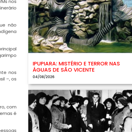
VMs nos
nerário
que não
ndígena
incipal
 garimpo
IPUPIARA: MISTÉRIO E TERROR NAS
ÁGUAS DE SÃO VICENTE
nte nos
04/08/2026
il –, os
uro, com
blemas é
pessoas