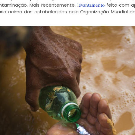
ontaminação. Mais recentemente,
feito com a
levantamento
úrio acima dos estabelecidos pela Organização Mundial d