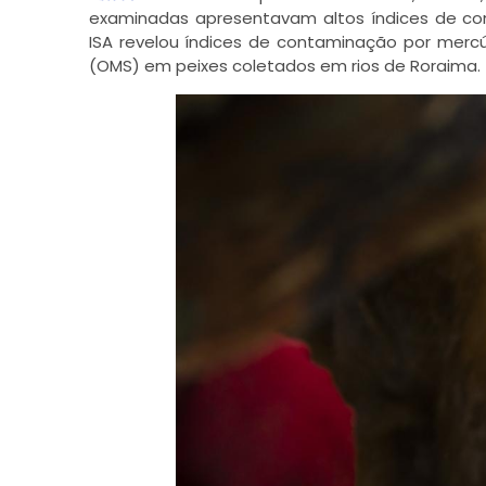
examinadas apresentavam altos índices de c
ISA revelou índices de contaminação por merc
(OMS) em peixes coletados em rios de Roraima.