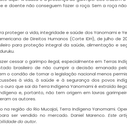
me e doente não conseguem fazer a roça. Sem a roça não
 proteger a vida, integridade e saúde dos Yanomami e Y
mericana de Direitos Humanos (Corte IDH), de julho de 20
ileiro para proteção integral da saúde, alimentação e se
duruku.
zer cessar o garimpo ilegal, especialmente em Terras Ind
stado brasileiro de não cumprir a decisão emanada pel
 tem o condão de tornar a legislação nacional menos permi
rcussões à vida, à saúde e à segurança dos povos indí
 o ouro que sai da Terra Indígena Yanomami é extraído ile
Indígena e, portanto, não tem origem em lavras garimpei
veram os autores.
o na região do Rio Mucajaí, Terra Indígena Yanomami. Ope
 para ser vendido no mercado. Daniel Marenco.
Este art
ilidade do autor.