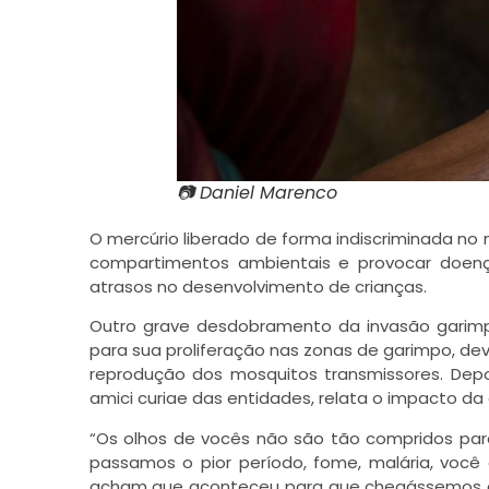
📷 Daniel Marenco
O mercúrio liberado de forma indiscriminada n
compartimentos ambientais e provocar doenç
atrasos no desenvolvimento de crianças.
Outro grave desdobramento da invasão garimpei
para sua proliferação nas zonas de garimpo, d
reprodução dos mosquitos transmissores. Dep
amici curiae das entidades, relata o impacto d
“Os olhos de vocês não são tão compridos par
passamos o pior período, fome, malária, você
acham que aconteceu para que chegássemos até