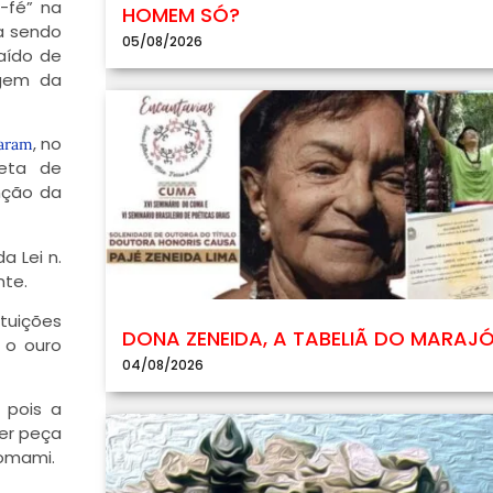
-fé” na
HOMEM SÓ?
a sendo
05/08/2026
raído de
agem da
, no
taram
reta de
nção da
a Lei n.
nte.
ituições
DONA ZENEIDA, A TABELIÃ DO MARAJ
 o ouro
04/08/2026
 pois a
uer peça
nomami.