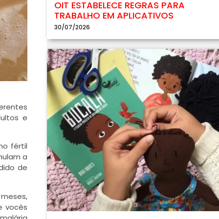
OIT ESTABELECE REGRAS PARA
TRABALHO EM APLICATIVOS
30/07/2026
erentes
ultos e
 fértil
imulam a
dido de
 meses,
e vocês
malária