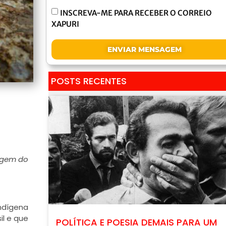
INSCREVA-ME PARA RECEBER O CORREIO
XAPURI
ENVIAR MENSAGEM
POSTS RECENTES
igem do
ndígena
l e que
POLÍTICA E POESIA DEMAIS PARA UM