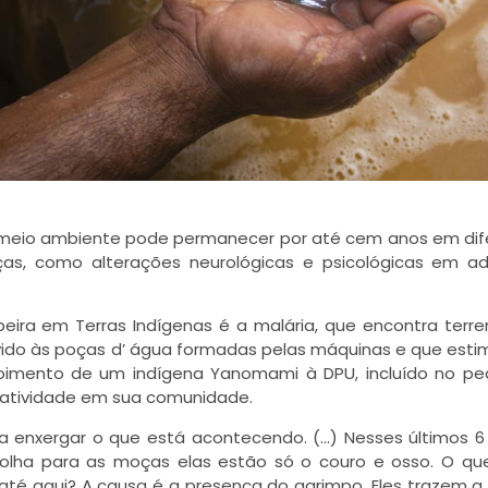
o meio ambiente pode permanecer por até cem anos em dif
as, como alterações neurológicas e psicológicas em ad
ra em Terras Indígenas é a malária, que encontra terreno
evido às poças d’ água formadas pelas máquinas e que est
oimento de um indígena Yanomami à DPU, incluído no pe
a atividade em sua comunidade.
a enxergar o que está acontecendo. (…) Nesses últimos 6
 olha para as moças elas estão só o couro e osso. O qu
 aqui? A causa é a presença do garimpo. Eles trazem a 