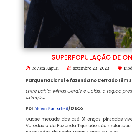
SUPERPOPULAÇÃO DE ON
Revista Xapuri
setembro 23, 2023
Biod
Parque nacional e fazenda no Cerrado têm
Entre Bahia, Minas Gerais e Goiás, a região pr
extinção.
Por
/O Eco
Aldem Bourscheit
Quase metade das até 31 onças-pintadas viv
Veredas e da Fazenda Trijunção são melânicas,
os estados da Bahia, Minas Gerais e Goiás.