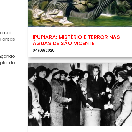
o maior
IPUPIARA: MISTÉRIO E TERROR NAS
a áreas
ÁGUAS DE SÃO VICENTE
04/08/2026
ançando
mpla do