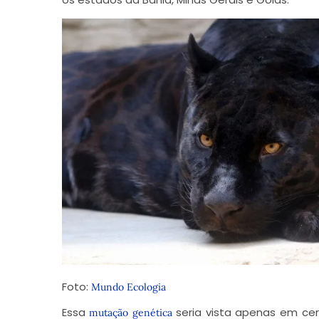
Foto:
Mundo Ecologia
Essa
seria vista apenas em cer
mutação genética