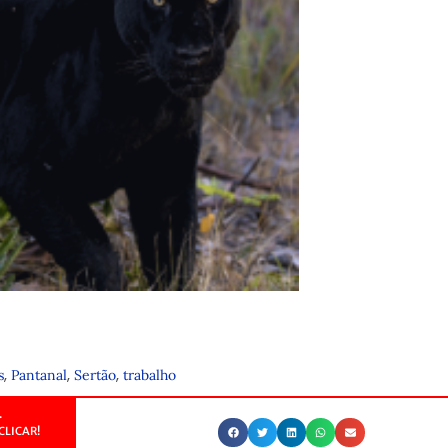
,
,
,
s
Pantanal
Sertão
trabalho
.
CLICAR!