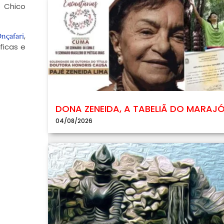
o Chico
,
Onçafari
ficas e
DONA ZENEIDA, A TABELIÃ DO MARAJ
04/08/2026