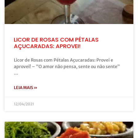
LICOR DE ROSAS COM PÉTALAS
AÇUCARADAS: APROVEI!
Licor de Rosas com Pétalas Açucaradas: Provei e
aprovei! – “O amor não pensa, sente ou não sente”
…
LEIA MAIS »
12/04/2021