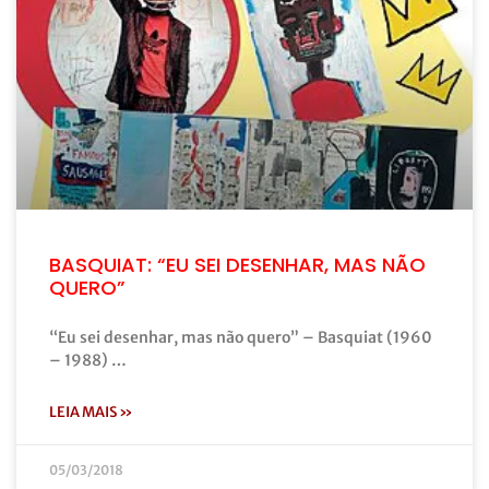
BASQUIAT: “EU SEI DESENHAR, MAS NÃO
QUERO”
“Eu sei desenhar, mas não quero” – Basquiat (1960
– 1988) …
LEIA MAIS »
05/03/2018