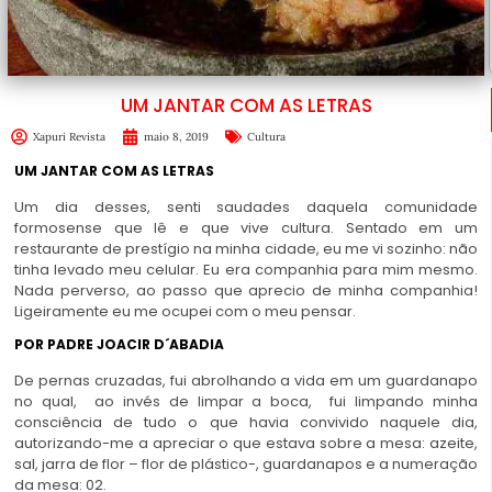
UM JANTAR COM AS LETRAS
Xapuri Revista
maio 8, 2019
Cultura
UM JANTAR COM AS LETRAS
Um dia desses, senti saudades daquela comunidade
formosense que lê e que vive cultura. Sentado em um
restaurante de prestígio na minha cidade, eu me vi sozinho: não
tinha levado meu celular. Eu era companhia para mim mesmo.
Nada perverso, ao passo que aprecio de minha companhia!
Ligeiramente eu me ocupei com o meu pensar.
POR PADRE JOACIR D´ABADIA
De pernas cruzadas, fui abrolhando a vida em um guardanapo
no qual, ao invés de limpar a boca, fui limpando minha
consciência de tudo o que havia convivido naquele dia,
autorizando-me a apreciar o que estava sobre a mesa: azeite,
sal, jarra de flor – flor de plástico-, guardanapos e a numeração
da mesa: 02.