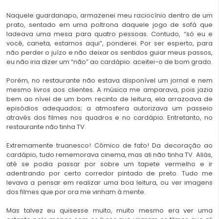
Naquele guardanapo, armazenei meu raciocínio dentro de um
prato, sentado em uma poltrona daquele jogo de sofá que
ladeava uma mesa para quatro pessoas. Contudo, “só eu e
você, caneta, estamos aqui”, ponderei. Por ser esperto, para
não perder o juízo e não deixar os sentidos guiar meus passos,
eu não iria dizer um “não” ao cardápio: aceitei-o de bom grado.
Porém, no
restaurante não estava disponível um jornal e nem
mesmo livros
aos clientes. A música me amparava, pois jazia
bem ao nível de um bom recinto de leitura, ela arrazoava de
episódios adequados; a atmosfera autorizava um passeio
através dos filmes nos quadros e no cardápio. Entretanto, no
restaurante não tinha TV.
Extremamente truanesco! Cômico de fato! Da decoração ao
cardápio, tudo rememorava cinema, mas ali não tinha TV. Aliás,
até se podia passar por sobre um tapete vermelho e ir
adentrando por certo corredor pintado de preto. Tudo me
levava a pensar em realizar uma boa leitura, ou ver imagens
dos filmes que por ora me vinham à mente.
Mas talvez eu quisesse muito, muito mesmo era ver uma