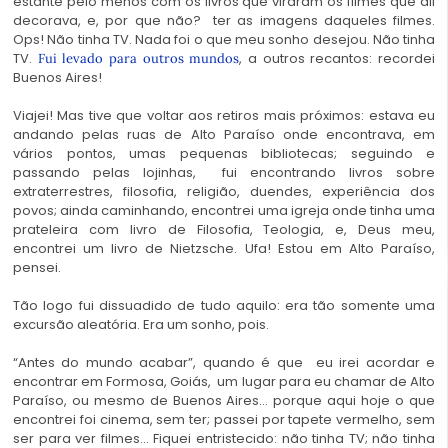
estante pelo menos com os livros que viraram os filmes que ali
decorava, e, por que não? ter as imagens daqueles filmes.
Ops! Não tinha TV. Nada foi o que meu sonho desejou. Não tinha
TV.
, a outros recantos: recordei
Fui levado para outros mundos
Buenos Aires!
Viajei! Mas tive que voltar aos retiros mais próximos: estava eu
andando pelas ruas de Alto Paraíso onde encontrava, em
vários pontos, umas pequenas bibliotecas; seguindo e
passando pelas lojinhas, fui encontrando livros sobre
extraterrestres, filosofia, religião, duendes, experiência dos
povos; ainda caminhando, encontrei uma igreja onde tinha uma
prateleira com livro de Filosofia, Teologia, e, Deus meu,
encontrei um livro de Nietzsche. Ufa! Estou em Alto Paraíso,
pensei.
Tão logo fui dissuadido de tudo aquilo: era tão somente uma
excursão aleatória. Era um sonho, pois.
“Antes do mundo acabar”, quando é que eu irei acordar e
encontrar em Formosa, Goiás, um lugar para eu chamar de Alto
Paraíso, ou mesmo de Buenos Aires… porque aqui hoje o que
encontrei foi cinema, sem ter; passei por tapete vermelho, sem
ser para ver filmes… Fiquei entristecido: não tinha TV; não tinha