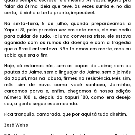
quase sempre, escrever ele mesmo. Às vezes, ligava pra
falar da ótima ideia que teve, às vezes sumia e, no dia
certo, lá vinha o texto pronto, impecável.
Na sexta-feira, 9 de julho, quando preparávamos a
Xapuri 81, pela primeira vez em sete anos, ele me pediu
para cuidar de tudo. Foi uma conversa triste, ele estava
agoniado com os rumos da doença e com a tragédia
que o Brasil enfrentava. Não falamos em morte, mas eu
sabia que era o fim.
Hoje, cá estamos nós, sem as capas do Jaime, sem as
pautas do Jaime, sem o linguajar do Jaime, sem o jaimês
da Xapuri, mas na labuta, firmes na resistência. Mês sim,
mês sim de novo, como você sonhava, Jaiminho,
carcamos porva e, enfim, chegamos à nossa edição
número 100. E, depois da Xapuri 100, como era desejo
seu, a gente segue esperneando.
Fica tranquilo, camarada, que por aqui tá tudo direitim.
Zezé Weiss