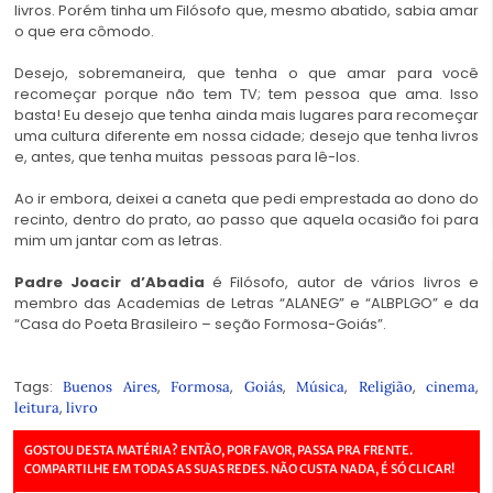
livros. Porém tinha um Filósofo que, mesmo abatido, sabia amar
o que era cômodo.
Desejo, sobremaneira, que tenha o que amar para você
recomeçar porque não tem TV; tem pessoa que ama. Isso
basta! Eu desejo que tenha ainda mais lugares para recomeçar
uma cultura diferente em nossa cidade; desejo que tenha livros
e, antes, que tenha muitas pessoas para lê-los.
Ao ir embora, deixei a caneta que pedi emprestada ao dono do
recinto, dentro do prato, ao passo que aquela ocasião foi para
mim um jantar com as letras.
Padre Joacir d’Abadia
é Filósofo, autor de vários livros e
membro das Academias de Letras “ALANEG” e “ALBPLGO” e da
“Casa do Poeta Brasileiro – seção Formosa-Goiás”.
Tags:
,
,
,
,
,
,
Buenos Aires
Formosa
Goiás
Música
Religião
cinema
,
leitura
livro
GOSTOU DESTA MATÉRIA? ENTÃO, POR FAVOR, PASSA PRA FRENTE.
COMPARTILHE EM TODAS AS SUAS REDES. NÃO CUSTA NADA, É SÓ CLICAR!