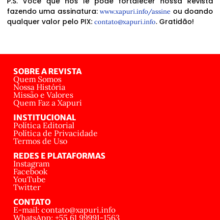
P.S. Você que nos lê pode fortalecer nossa Revista
fazendo uma assinatura:
ou doando
www.xapuri.info/assine
qualquer valor pelo PIX:
. Gratidão!
contato@xapuri.info
SOBRE A REVISTA
Quem Somos
Nossa História
Missão e Valores
Quem Faz a Xapuri
INSTITUCIONAL
Política Editorial
Política de Privacidade
Termos de Uso
REDES E PLATAFORMAS
Instagram
Facebook
YouTube
Twitter
CONTATO
E-mail: contato@xapuri.info
WhatsApp: +55 61 99991-1563