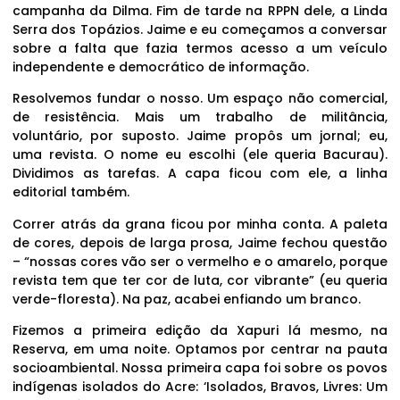
campanha da Dilma. Fim de tarde na RPPN dele, a Linda
Serra dos Topázios. Jaime e eu começamos a conversar
sobre a falta que fazia termos acesso a um veículo
independente e democrático de informação.
Resolvemos fundar o nosso. Um espaço não comercial,
de resistência. Mais um trabalho de militância,
voluntário, por suposto. Jaime propôs um jornal; eu,
uma revista. O nome eu escolhi (ele queria Bacurau).
Dividimos as tarefas. A capa ficou com ele, a linha
editorial também.
Correr atrás da grana ficou por minha conta. A paleta
de cores, depois de larga prosa, Jaime fechou questão
– “nossas cores vão ser o vermelho e o amarelo, porque
revista tem que ter cor de luta, cor vibrante” (eu queria
verde-floresta). Na paz, acabei enfiando um branco.
Fizemos a primeira edição da Xapuri lá mesmo, na
Reserva, em uma noite. Optamos por centrar na pauta
socioambiental. Nossa primeira capa foi sobre os povos
indígenas isolados do Acre: ‘Isolados, Bravos, Livres: Um