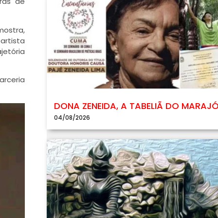
ras de
mostra,
artista
jetória
arceria
DONA ZENEIDA, A TABELIÃ DO MARAJ
04/08/2026