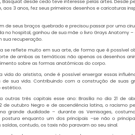
e, Basquiat desde cedo teve interesse pelas artes. Desde 
aos 3 anos, fez seus primeiros desenhos e caricaturas ins
um de seus braços quebrado e precisou passar por uma ciru
da no hospital, ganhou de sua mãe o livro Grays Anatomy – 
m sua recuperação.
 se reflete muito em sua arte, de forma que é possível o
orte de ambas as temáticas: não apenas os desenhos an
mento sobre as formas anatômicas do corpo.
 vida do aristista, onde é possível enxergar essas influên
 de sua vida. Contribuindo com a construção de suas g
 estético.
outras três capitais esse ano: Brasília no dia 21 de abri
 12 de outubro Negro e de ascendência latina, o racismo 
uma grande dualidade – durante as Vernisages, costuma
postura enquanto um dos principais –se não o principa
 saídas, contudo, os taxis não paravam ao seu sinal.