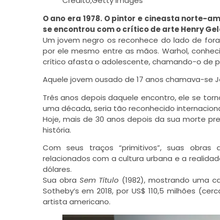
Crédito,
Getty Images
O ano era 1978. O pintor e cineasta norte
se encontrou com o crítico de arte Henry Ge
Um jovem negro os reconhece do lado de fora
por ele mesmo entre as mãos. Warhol, conhec
crítico afasta o adolescente, chamando-o de pi
Aquele jovem ousado de 17 anos chamava-se Je
Três anos depois daquele encontro, ele se torn
uma década, seria tão reconhecido internacion
Hoje, mais de 30 anos depois da sua morte pr
história.
Com seus traços “primitivos”, suas obras 
relacionados com a cultura urbana e a realidad
dólares.
Sua obra
Sem Título
(1982), mostrando uma cave
Sotheby’s em 2018, por US$ 110,5 milhões (cer
artista americano.