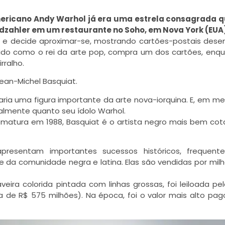
-americano Andy Warhol já era uma estrela consagrada 
ldzahler em um restaurante no Soho, em Nova York (EUA
 e decide aproximar-se, mostrando cartões-postais des
ido como o rei da arte pop, compra um dos cartões, enq
rralho.
an-Michel Basquiat.
aria uma figura importante da arte nova-iorquina. E, em m
almente quanto seu ídolo Warhol.
ematura em 1988, Basquiat é o artista negro mais bem co
apresentam importantes sucessos históricos, frequent
e da comunidade negra e latina. Elas são vendidas por mil
ira colorida pintada com linhas grossas, foi leiloada pe
ca de R$ 575 milhões). Na época, foi o valor mais alto pa