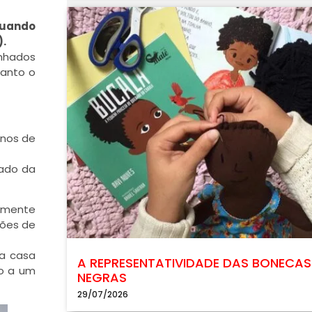
quando
).
enhados
uanto o
enos de
tado da
emente
hões de
la casa
A REPRESENTATIVIDADE DAS BONECAS
go a um
NEGRAS
29/07/2026