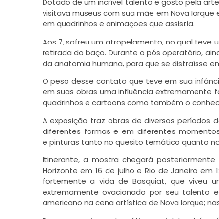
Dotado de um incrível talento e gosto pela art
visitava museus com sua mãe em Nova Iorque e, 
em quadrinhos e animações que assistia.
Aos 7, sofreu um atropelamento, no qual teve 
retirada do baço. Durante o pós operatório, ain
da anatomia humana, para que se distraísse e
O peso desse contato que teve em sua infância
em suas obras uma influência extremamente f
quadrinhos e cartoons como também o conheci
A exposição traz obras de diversos períodos da
diferentes formas e em diferentes momentos
e pinturas tanto no quesito temático quanto no
Itinerante, a mostra chegará posteriormente a 
Horizonte em 16 de julho e Rio de Janeiro em
fortemente a vida de Basquiat, que viveu 
extremamente ovacionado por seu talento e 
americano na cena artística de Nova Iorque; nas