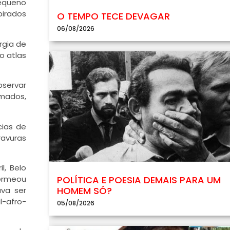
pequeno
pirados
O TEMPO TECE DEVAGAR
06/08/2026
rgia de
o atlas
bservar
imados,
cias de
ravuras
l, Belo
permeou
POLÍTICA E POESIA DEMAIS PARA UM
HOMEM SÓ?
va ser
l-afro-
05/08/2026