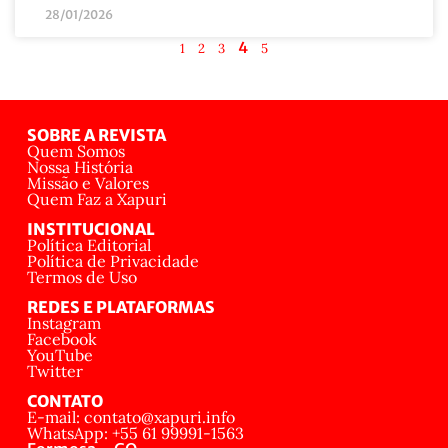
28/01/2026
4
1
2
3
5
SOBRE A REVISTA
Quem Somos
Nossa História
Missão e Valores
Quem Faz a Xapuri
INSTITUCIONAL
Política Editorial
Política de Privacidade
Termos de Uso
REDES E PLATAFORMAS
Instagram
Facebook
YouTube
Twitter
CONTATO
E-mail: contato@xapuri.info
WhatsApp: +55 61 99991-1563