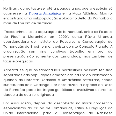
No Brasil, acreditava-se, até a poucos anos, que a espécie só
ocorresse na
e na Mata Atlântica. Mas foi
Floresta Amazônica
encontrada uma subpopulação isolada no Delta do Parnaíba, a
mais de 1 mil km de distância.
“Descobrimos essa população de tamanduaí, entre os Estados
do Piauí e Maranhão, em 2009”, conta Flávia Miranda,
coordenadora do Instituto de Pesquisa e Conservação de
Tamanduás do Brasil, em entrevista ao site Conexão Planeta. A
organização sem fins lucrativos trabalha em prol da
preservação não somente dos tamanduás, mas também de
tatus e preguiças.
Acredita-se que os tamanduaís nordestinos possam ter sido
separados das populações amazônicas na Era do Pleistoceno,
quando as Florestas Atlântica e Amazônica retraíram, sendo
substituídas pela Caatinga. Por essa razão, a espécie do Delta
do Parnaíba pode ter traços genéticos e evolutivos diferentes
daquela da qual foi originada.
Por essa razão, depois da descoberta no litoral nordestino,
especialistas do Grupo de Tamanduás, Tatus e Preguiças da
União Internacional para a Conservação da Natureza