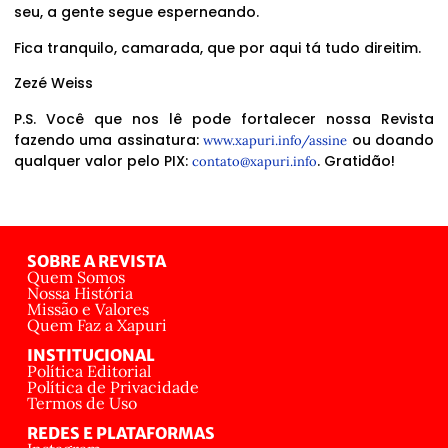
seu, a gente segue esperneando.
Fica tranquilo, camarada, que por aqui tá tudo direitim.
Zezé Weiss
P.S. Você que nos lê pode fortalecer nossa Revista
fazendo uma assinatura:
ou doando
www.xapuri.info/assine
qualquer valor pelo PIX:
. Gratidão!
contato@xapuri.info
SOBRE A REVISTA
Quem Somos
Nossa História
Missão e Valores
Quem Faz a Xapuri
INSTITUCIONAL
Política Editorial
Política de Privacidade
Termos de Uso
REDES E PLATAFORMAS