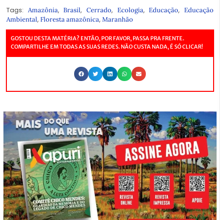
Tags:
,
,
,
,
,
Amazônia
Brasil
Cerrado
Ecologia
Educação
Educação
,
,
Ambiental
Floresta amazônica
Maranhão
GOSTOU DESTA MATÉRIA? ENTÃO, POR FAVOR, PASSA PRA FRENTE.
COMPARTILHE EM TODAS AS SUAS REDES. NÃO CUSTA NADA, É SÓ CLICAR!