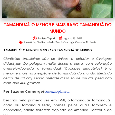
TAMANDUAÍ: O MENOR E MAIS RARO TAMANDUÁ DO
MUNDO
Revista Xapuri
agosto 13, 2021
,
,
,
,
,
Amazônia
Biodiversidade
Brasil
Caatinga
Cerrado
Ecologia
TAMANDUAÍ: O MENOR E MAIS RARO TAMANDUÁ DO MUNDO
Cientistas brasileiros são os únicos a estudar o Cyclopes
didactylus. De pelagem muito densa e curta, com coloração
amarelo-dourada, o tamanduaí (Cyclopes didactylus) é a
menor e mais rara espécie de tamanduá do mundo. Medindo
cerca de 30 cm, sendo metade disso só de cauda, pesa não
mais que 400 gramas..
Por Suzana Camargo/
conexaoplaneta
Descrito pela primeira vez em 1758, o tamanduaí, tamanduá-
anão ou tamanduá-seda, nomes pelos quais também é
conhecido, habita florestas tropicais da América Central e do
Sul.