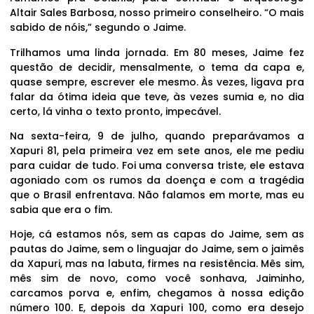
Altair Sales Barbosa, nosso primeiro conselheiro. “O mais
sabido de nóis,” segundo o Jaime.
Trilhamos uma linda jornada. Em 80 meses, Jaime fez
questão de decidir, mensalmente, o tema da capa e,
quase sempre, escrever ele mesmo. Às vezes, ligava pra
falar da ótima ideia que teve, às vezes sumia e, no dia
certo, lá vinha o texto pronto, impecável.
Na sexta-feira, 9 de julho, quando preparávamos a
Xapuri 81, pela primeira vez em sete anos, ele me pediu
para cuidar de tudo. Foi uma conversa triste, ele estava
agoniado com os rumos da doença e com a tragédia
que o Brasil enfrentava. Não falamos em morte, mas eu
sabia que era o fim.
Hoje, cá estamos nós, sem as capas do Jaime, sem as
pautas do Jaime, sem o linguajar do Jaime, sem o jaimês
da Xapuri, mas na labuta, firmes na resistência. Mês sim,
mês sim de novo, como você sonhava, Jaiminho,
carcamos porva e, enfim, chegamos à nossa edição
número 100. E, depois da Xapuri 100, como era desejo