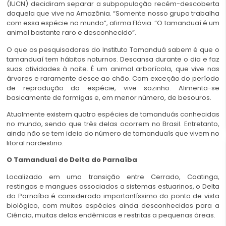
(IUCN) decidiram separar a subpopulação recém-descoberta
daquela que vive na Amazônia. “Somente nosso grupo trabalha
com essa espécie no mundo”, afirma Flávia. “O tamanduaí é um
animal bastante raro e desconhecido”.
O que os pesquisadores do Instituto Tamanduá sabem é que o
tamanduaí tem hábitos noturnos. Descansa durante o dia e faz
suas atividades à noite. É um animal arborícola, que vive nas
árvores e raramente desce ao chão. Com exceção do período
de reprodução da espécie, vive sozinho. Alimenta-se
basicamente de formigas e, em menor número, de besouros.
Atualmente existem quatro espécies de tamanduás conhecidas
no mundo, sendo que três delas ocorrem no Brasil. Entretanto,
ainda não se tem ideia do número de tamanduaís que vivem no
litoral nordestino.
O Tamanduaí do Delta do Parnaíba
Localizado em uma transição entre Cerrado, Caatinga,
restingas e mangues associados a sistemas estuarinos, o Delta
do Parnaíba é considerado importantíssimo do ponto de vista
biológico, com muitas espécies ainda desconhecidas para a
Ciência, muitas delas endêmicas e restritas a pequenas áreas.