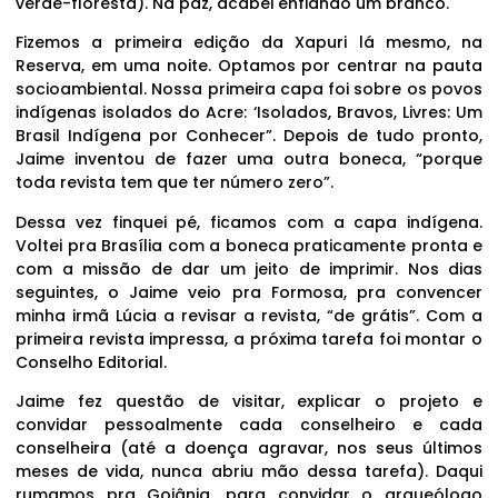
verde-floresta). Na paz, acabei enfiando um branco.
Fizemos a primeira edição da Xapuri lá mesmo, na
Reserva, em uma noite. Optamos por centrar na pauta
socioambiental. Nossa primeira capa foi sobre os povos
indígenas isolados do Acre: ‘Isolados, Bravos, Livres: Um
Brasil Indígena por Conhecer”. Depois de tudo pronto,
Jaime inventou de fazer uma outra boneca, “porque
toda revista tem que ter número zero”.
Dessa vez finquei pé, ficamos com a capa indígena.
Voltei pra Brasília com a boneca praticamente pronta e
com a missão de dar um jeito de imprimir. Nos dias
seguintes, o Jaime veio pra Formosa, pra convencer
minha irmã Lúcia a revisar a revista, “de grátis”. Com a
primeira revista impressa, a próxima tarefa foi montar o
Conselho Editorial.
Jaime fez questão de visitar, explicar o projeto e
convidar pessoalmente cada conselheiro e cada
conselheira (até a doença agravar, nos seus últimos
meses de vida, nunca abriu mão dessa tarefa). Daqui
rumamos pra Goiânia, para convidar o arqueólogo