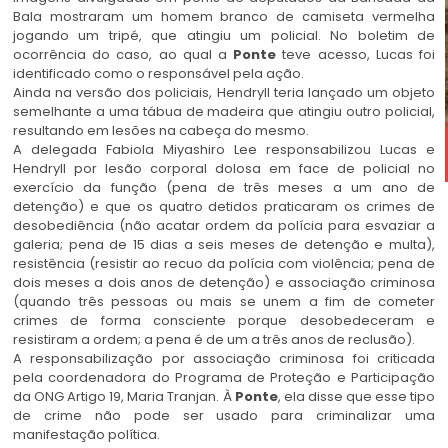
Bala mostraram um homem branco de camiseta vermelha
jogando um tripé, que atingiu um policial. No boletim de
ocorrência do caso, ao qual a
Ponte
teve acesso, Lucas foi
identificado como o responsável pela ação.
Ainda na versão dos policiais, Hendryll teria lançado um objeto
semelhante a uma tábua de madeira que atingiu outro policial,
resultando em lesões na cabeça do mesmo.
A delegada Fabiola Miyashiro Lee responsabilizou Lucas e
Hendryll por lesão corporal dolosa em face de policial no
exercício da função (pena de três meses a um ano de
detenção) e que os quatro detidos praticaram os crimes de
desobediência (não acatar ordem da polícia para esvaziar a
galeria; pena de 15 dias a seis meses de detenção e multa),
resistência (resistir ao recuo da polícia com violência; pena de
dois meses a dois anos de detenção) e associação criminosa
(quando três pessoas ou mais se unem a fim de cometer
crimes de forma consciente porque desobedeceram e
resistiram a ordem; a pena é de um a três anos de reclusão).
A responsabilização por associação criminosa foi criticada
pela coordenadora do Programa de Proteção e Participação
da ONG Artigo 19, Maria Tranjan. À
Ponte
, ela disse que esse tipo
de crime não pode ser usado para criminalizar uma
manifestação política.