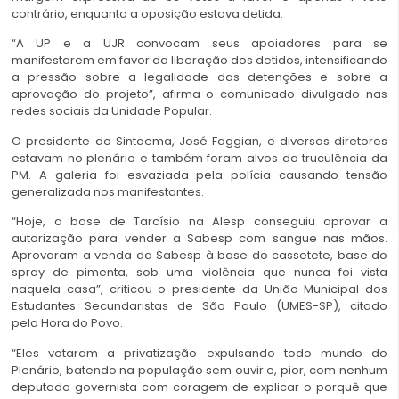
contrário, enquanto a oposição estava detida.
“A UP e a UJR convocam seus apoiadores para se
manifestarem em favor da liberação dos detidos, intensificando
a pressão sobre a legalidade das detenções e sobre a
aprovação do projeto”, afirma o comunicado divulgado nas
redes sociais da Unidade Popular.
O presidente do Sintaema, José Faggian, e diversos diretores
estavam no plenário e também foram alvos da truculência da
PM. A galeria foi esvaziada pela polícia causando tensão
generalizada nos manifestantes.
“Hoje, a base de Tarcísio na Alesp conseguiu aprovar a
autorização para vender a Sabesp com sangue nas mãos.
Aprovaram a venda da
Sabesp
à base do cassetete, base do
spray de pimenta, sob uma violência que nunca foi vista
naquela casa”, criticou o presidente da União Municipal dos
Estudantes Secundaristas de São Paulo (UMES-SP), citado
pela
Hora do Povo
.
“Eles votaram a privatização expulsando todo mundo do
Plenário, batendo na população sem ouvir e, pior, com nenhum
deputado governista com coragem de explicar o porquê que