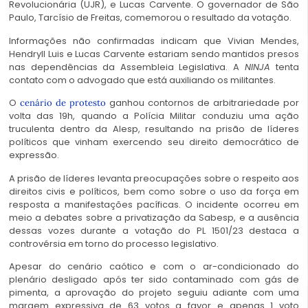
Revolucionária (UJR), e Lucas Carvente. O governador de São
Paulo, Tarcísio de Freitas, comemorou o resultado da votação.
Informações não confirmadas indicam que Vivian Mendes,
Hendryll Luis e Lucas Carvente estariam sendo mantidos presos
nas dependências da Assembleia Legislativa. A
NINJA
tenta
contato com o advogado que está auxiliando os militantes.
O
ganhou contornos de arbitrariedade por
cenário de protesto
volta das 19h, quando a Polícia Militar conduziu uma ação
truculenta dentro da Alesp, resultando na prisão de líderes
políticos que vinham exercendo seu direito democrático de
expressão.
A prisão de líderes levanta preocupações sobre o respeito aos
direitos civis e políticos, bem como sobre o uso da força em
resposta a manifestações pacíficas. O incidente ocorreu em
meio a debates sobre a privatização da Sabesp, e a ausência
dessas vozes durante a votação do PL 1501/23 destaca a
controvérsia em torno do processo legislativo.
Apesar do cenário caótico e com o ar-condicionado do
plenário desligado após ter sido contaminado com gás de
pimenta, a aprovação do projeto seguiu adiante com uma
margem expressiva de 63 votos a favor e apenas 1 voto