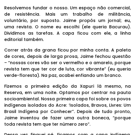
Resolvemos fundar o nosso. Um espaço não comercial,
de resistência. Mais um trabalho de militância,
voluntário, por suposto. Jaime propôs um jornal; eu,
uma revista. O nome eu escolhi (ele queria Bacurau).
Dividimos as tarefas. A capa ficou com ele, a linha
editorial também.
Correr atrás da grana ficou por minha conta. A paleta
de cores, depois de larga prosa, Jaime fechou questão
– “nossas cores vão ser o vermelho e o amarelo, porque
revista tem que ter cor de luta, cor vibrante” (eu queria
verde-floresta). Na paz, acabei enfiando um branco.
Fizemos a primeira edição da Xapuri lá mesmo, na
Reserva, em uma noite. Optamos por centrar na pauta
socioambiental. Nossa primeira capa foi sobre os povos
indígenas isolados do Acre: ‘Isolados, Bravos, Livres: Um
Brasil Indígena por Conhecer”. Depois de tudo pronto,
Jaime inventou de fazer uma outra boneca, “porque
toda revista tem que ter número zero”.
Dessa vez finquei pé, ficamos com a capa indígena.