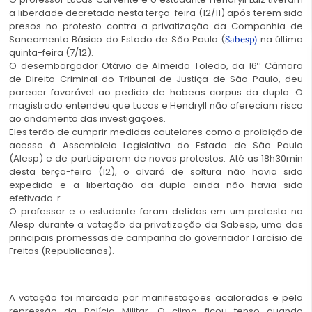
a liberdade decretada nesta terça-feira (12/11) após terem sido
presos no protesto contra a privatização da Companhia de
Saneamento Básico do Estado de São Paulo (
na última
Sabesp)
quinta-feira (7/12).
O desembargador Otávio de Almeida Toledo, da 16ª Câmara
de Direito Criminal do Tribunal de Justiça de São Paulo, deu
parecer favorável ao pedido de habeas corpus da dupla. O
magistrado entendeu que Lucas e Hendryll não ofereciam risco
ao andamento das investigações.
Eles terão de cumprir medidas cautelares como a proibição de
acesso à Assembleia Legislativa do Estado de São Paulo
(Alesp) e de participarem de novos protestos. Até as 18h30min
desta terça-feira (12), o alvará de soltura não havia sido
expedido e a libertação da dupla ainda não havia sido
efetivada. r
O professor e o estudante foram detidos em um protesto na
Alesp durante a votação da privatização da Sabesp, uma das
principais promessas de campanha do governador Tarcísio de
Freitas (Republicanos).
A votação foi marcada por manifestações acaloradas e pela
repressão da Polícia Militar. O clima ficou tenso quando