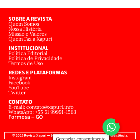
SOBRE A REVISTA
Quem Somos
Nossa História
Missão e Valores
Quem Faz a Xapuri
INSTITUCIONAL
Política Editorial
Política de Privacidade
Termos de Uso
REDES E PLATAFORMAS
Instagram
Facebook
YouTube
Twitter
CONTATO
E-mail: contato@xapuri.info
WhatsApp: +55 61 99991-1563
Formosa – GO
© 2025 Revista Xapuri — Jornalismo Independente, Popular e de Resistência.
Gerenciar consentimento