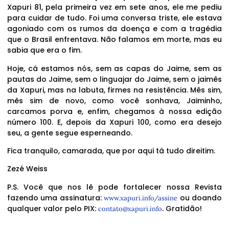
Xapuri 81, pela primeira vez em sete anos, ele me pediu
para cuidar de tudo. Foi uma conversa triste, ele estava
agoniado com os rumos da doença e com a tragédia
que o Brasil enfrentava. Não falamos em morte, mas eu
sabia que era o fim.
Hoje, cá estamos nós, sem as capas do Jaime, sem as
pautas do Jaime, sem o linguajar do Jaime, sem o jaimês
da Xapuri, mas na labuta, firmes na resistência. Mês sim,
mês sim de novo, como você sonhava, Jaiminho,
carcamos porva e, enfim, chegamos à nossa edição
número 100. E, depois da Xapuri 100, como era desejo
seu, a gente segue esperneando.
Fica tranquilo, camarada, que por aqui tá tudo direitim.
Zezé Weiss
P.S. Você que nos lê pode fortalecer nossa Revista
fazendo uma assinatura:
ou doando
www.xapuri.info/assine
qualquer valor pelo PIX:
. Gratidão!
contato@xapuri.info