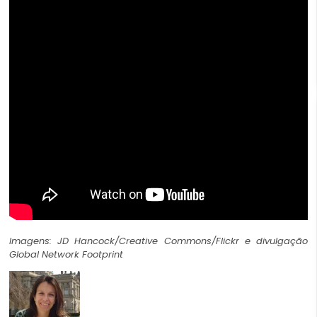
Imagens: JD Hancock/Creative Commons/Flickr e divulgação
Global Network Footprint