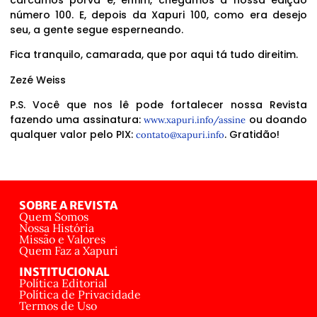
número 100. E, depois da Xapuri 100, como era desejo
seu, a gente segue esperneando.
Fica tranquilo, camarada, que por aqui tá tudo direitim.
Zezé Weiss
P.S. Você que nos lê pode fortalecer nossa Revista
fazendo uma assinatura:
ou doando
www.xapuri.info/assine
qualquer valor pelo PIX:
. Gratidão!
contato@xapuri.info
SOBRE A REVISTA
Quem Somos
Nossa História
Missão e Valores
Quem Faz a Xapuri
INSTITUCIONAL
Política Editorial
Política de Privacidade
Termos de Uso