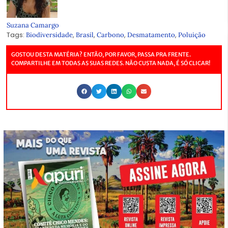
Suzana Camargo
Tags:
,
,
,
,
Biodiversidade
Brasil
Carbono
Desmatamento
Poluição
GOSTOU DESTA MATÉRIA? ENTÃO, POR FAVOR, PASSA PRA FRENTE.
COMPARTILHE EM TODAS AS SUAS REDES. NÃO CUSTA NADA, É SÓ CLICAR!