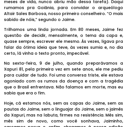
meses de vida, nunca abriu mão dessa tarefa). Daqui
rumamos pra Goiânia, para convidar o arqueólogo
Altair Sales Barbosa, nosso primeiro conselheiro. “O mais
sabido de nóis,” segundo o Jaime.
Trilhamos uma linda jornada. Em 80 meses, Jaime fez
questão de decidir, mensalmente, o tema da capa e,
quase sempre, escrever ele mesmo. Às vezes, ligava pra
falar da ótima ideia que teve, às vezes sumia e, no dia
certo, lá vinha o texto pronto, impecável.
Na sexta-feira, 9 de julho, quando preparávamos a
Xapuri 81, pela primeira vez em sete anos, ele me pediu
para cuidar de tudo. Foi uma conversa triste, ele estava
agoniado com os rumos da doença e com a tragédia
que o Brasil enfrentava. Não falamos em morte, mas eu
sabia que era o fim.
Hoje, cá estamos nós, sem as capas do Jaime, sem as
pautas do Jaime, sem o linguajar do Jaime, sem o jaimês
da Xapuri, mas na labuta, firmes na resistência. Mês sim,
mês sim de novo, como você sonhava, Jaiminho,
carcamos porva e, enfim, chegamos à nossa edição