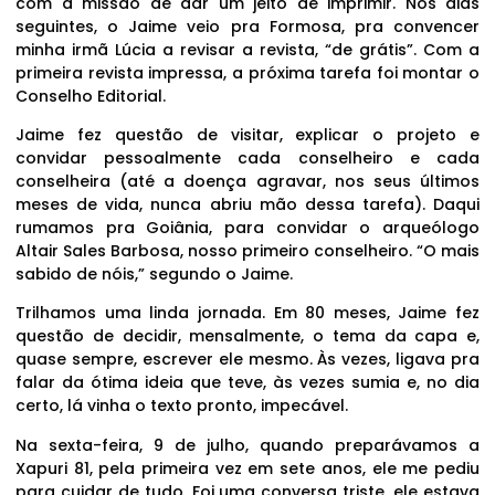
com a missão de dar um jeito de imprimir. Nos dias
seguintes, o Jaime veio pra Formosa, pra convencer
minha irmã Lúcia a revisar a revista, “de grátis”. Com a
primeira revista impressa, a próxima tarefa foi montar o
Conselho Editorial.
Jaime fez questão de visitar, explicar o projeto e
convidar pessoalmente cada conselheiro e cada
conselheira (até a doença agravar, nos seus últimos
meses de vida, nunca abriu mão dessa tarefa). Daqui
rumamos pra Goiânia, para convidar o arqueólogo
Altair Sales Barbosa, nosso primeiro conselheiro. “O mais
sabido de nóis,” segundo o Jaime.
Trilhamos uma linda jornada. Em 80 meses, Jaime fez
questão de decidir, mensalmente, o tema da capa e,
quase sempre, escrever ele mesmo. Às vezes, ligava pra
falar da ótima ideia que teve, às vezes sumia e, no dia
certo, lá vinha o texto pronto, impecável.
Na sexta-feira, 9 de julho, quando preparávamos a
Xapuri 81, pela primeira vez em sete anos, ele me pediu
para cuidar de tudo. Foi uma conversa triste, ele estava