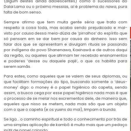
(algum destes ainda adolescentes) como o sucessores do
Dalai Lama ou o próximo messias, aí é problema do
nawa
, pura
falta de bom senso.
kambô
Sempre afirmo que tem muita gente séria que trata com
respeito a coisa toda, mas acaba sendo prejudicado e mal-
visto por causa dessa meia-dúzia de ‘pirralhos’ do espírito que
só pensam em se dar bem por causa do dinheiro. Isso sem
falar dos que se apresentam e divulgam rituais se passando
por indígena do povo Shanenawa, Kaxinawá e de outros daqui
da região, ou aqueles que afirmam ter recebido ensinamentos
e poderes ‘desse ou daquele pajé’, o que os habilita para
serem xamãs.
kambô
Para estes, como aqueles que se valem de seus diplomas, ou
que facilitam formações do tipo, buscando somente o ‘deus-
money’ digo: o money é o papel higiênico do capeta, sendo
assim, a busca cega por esse papel higiênico nada mais é que
o processo de se melar nos excrementos dele, de maneira que,
aqueles que nisso se metem, nada mais são que um objeto
com o que o capeta (e os yuxins do mal), limpam a bunda.
Se liga… o caminho espiritual e todo o conhecimento por trás de
uma simples aplicação de kambô é muito mais que um pedaço
inútil de papel colorido…
kambô