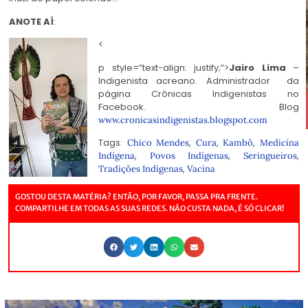
ANOTE AÍ
:
<
p style=”text-align: justify;”>
Jairo Lima
–
Indigenista acreano. Administrador da
página Crônicas Indigenistas no
Facebook. Blog
www.cronicasindigenistas.blogspot.com
Tags:
,
,
,
Chico Mendes
Cura
Kambô
Medicina
,
,
,
Indígena
Povos Indígenas
Seringueiros
,
Tradições Indígenas
Vacina
GOSTOU DESTA MATÉRIA? ENTÃO, POR FAVOR, PASSA PRA FRENTE.
COMPARTILHE EM TODAS AS SUAS REDES. NÃO CUSTA NADA, É SÓ CLICAR!