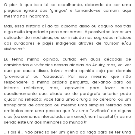
O pior é que isso tá se espalhando, deixando de ser uma
pieguice ignara dos ‘gringos’ e tornando-se comum, aqui
mesmo na Pindorama.
Mas, essa história aí do tal diploma disso ou daquilo nos trás
algo muito importante para pensarmos: é possível se tornar um
aplicador de medicinas, ou ser iniciado nos segredos místicos
dos curadores e pajés indígenas através de ‘cursos’ e/ou
vivências?
Eu tenho minha opinião, curtida em duas décadas de
caminhadas e vivências nessas aldeias do Aquiry, mas, vai ver
que por causa disso, talvez minha opinião seja por demais
‘provinciana’ ou ‘atrasada’. Por isso mesmo que não
responderei a minha própria pergunta, deixando para os
leitores refletirem, mas, aproveito para fazer outro
questionamento que, aliado ao do parágrafo anterior pode
ajudar na reflexão: você faria uma cirurgia no cérebro, ou um
transplante de coração ou mesmo uma simples retirada das
amídalas com uma pessoa que fez uma “vivência” de alguns
dias (ou semanas intercaladas em anos), num hospital (mesmo
sendo este um dos melhores do mundo)?
… Pois é… Não precisa ser um gênio da raça para se ter uma