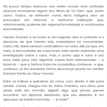
Há pouco tempo estourou nas redes sociais uma confusão
obscura envolvendo alguns dos ‘filhos do Tio Sam’, que, assim
como muitos, se enfiaram numa terra indígena sem se
preocupar em informar a nenhuma instituição que,
minimamente, pudesse dar alguma formalidade e monitorasse
essa estadia.
Vieram, ficaram e se foram e, em seguida, veio a confusão e a
denúncia de que haviam sido molestados na comunidade.
Certo, não darei nenhum contraditório na coisa, até porque, em
meio à obscuridade da coisa toda, está sendo realizada uma
investigação sobre o caso, mas, o ponto aqui é outro e uso
essa visita para citar algumas coisas bem interessantes – e
bizarras – que a história toda me possibilitou conhecer, e que,
confesso, só fez aumentar minha descrença quanto ao caráter
humano frente ao ‘deus-money’.
Entre as tralhas e petralhas da coisa, com direito a site para
vender coisas, chegou-me às mãos (mentira, aos olhos pois
ainda está em formato digital) algo que jamais pensei
encontrar: um diploma atestando que seu detentor é um
aplicador de kambô formado… – é mole?