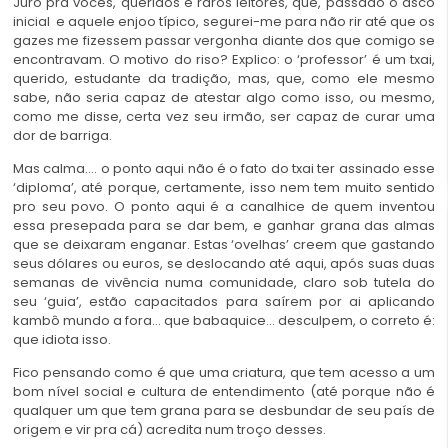
Juro pra vocês, queridos e raros leitores, que, passado o asco
inicial e aquele enjoo típico, segurei-me para não rir até que os
gazes me fizessem passar vergonha diante dos que comigo se
encontravam. O motivo do riso? Explico: o ‘professor’ é um txai,
querido, estudante da tradição, mas, que, como ele mesmo
sabe, não seria capaz de atestar algo como isso, ou mesmo,
como me disse, certa vez seu irmão, ser capaz de curar uma
dor de barriga.
Mas calma…. o ponto aqui não é o fato do txai ter assinado esse
‘diploma’, até porque, certamente, isso nem tem muito sentido
pro seu povo. O ponto aqui é a canalhice de quem inventou
essa presepada para se dar bem, e ganhar grana das almas
que se deixaram enganar. Estas ‘ovelhas’ creem que gastando
seus dólares ou euros, se deslocando até aqui, após suas duas
semanas de vivência numa comunidade, claro sob tutela do
seu ‘guia’, estão capacitados para saírem por ai aplicando
kambô mundo a fora… que babaquice… desculpem, o correto é:
que idiota isso.
Fico pensando como é que uma criatura, que tem acesso a um
bom nível social e cultura de entendimento (até porque não é
qualquer um que tem grana para se desbundar de seu país de
origem e vir pra cá) acredita num troço desses.