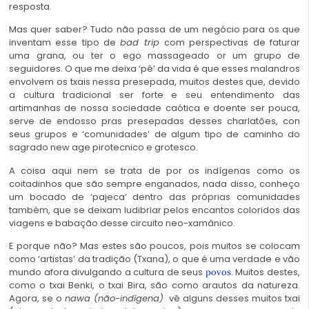
resposta.
Mas quer saber? Tudo não passa de um negócio para os que
inventam esse tipo de
bad trip
com perspectivas de faturar
uma grana, ou ter o ego massageado or um grupo de
seguidores. O que me deixa ‘pê’ da vida é que esses malandros
envolvem os txais nessa presepada, muitos destes que, devido
a cultura tradicional ser forte e seu entendimento das
artimanhas de nossa sociedade caótica e doente ser pouca,
serve de endosso pras presepadas desses charlatões, con
seus grupos e ‘comunidades’ de algum tipo de caminho do
sagrado new age pirotecnico e grotesco.
A coisa aqui nem se trata de por os indígenas como os
coitadinhos que são sempre enganados, nada disso, conheço
um bocado de ‘pajeca’ dentro das próprias comunidades
também, que se deixam ludibriar pelos encantos coloridos das
viagens e babação desse circuito neo-xamânico.
E porque não? Mas estes são poucos, pois muitos se colocam
como ‘artistas’ da tradição (Txana), o que é uma verdade e vão
mundo afora divulgando a cultura de seus
. Muitos destes,
povos
como o txai Benki, o txai Bira, são como arautos da natureza.
Agora, se o
nawa (não-indígena)
vê alguns desses muitos txai