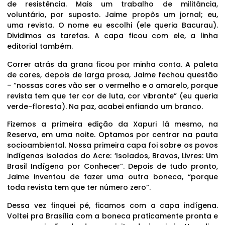
de resistência. Mais um trabalho de militância,
voluntário, por suposto. Jaime propôs um jornal; eu,
uma revista. O nome eu escolhi (ele queria Bacurau).
Dividimos as tarefas. A capa ficou com ele, a linha
editorial também.
Correr atrás da grana ficou por minha conta. A paleta
de cores, depois de larga prosa, Jaime fechou questão
– “nossas cores vão ser o vermelho e o amarelo, porque
revista tem que ter cor de luta, cor vibrante” (eu queria
verde-floresta). Na paz, acabei enfiando um branco.
Fizemos a primeira edição da Xapuri lá mesmo, na
Reserva, em uma noite. Optamos por centrar na pauta
socioambiental. Nossa primeira capa foi sobre os povos
indígenas isolados do Acre: ‘Isolados, Bravos, Livres: Um
Brasil Indígena por Conhecer”. Depois de tudo pronto,
Jaime inventou de fazer uma outra boneca, “porque
toda revista tem que ter número zero”.
Dessa vez finquei pé, ficamos com a capa indígena.
Voltei pra Brasília com a boneca praticamente pronta e