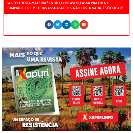
GOSTOU DESTA MATÉRIA? ENTÃO, POR FAVOR, PASSA PRA FRENTE.
COMPARTILHE EM TODAS AS SUAS REDES. NÃO CUSTA NADA, É SÓ CLICAR!