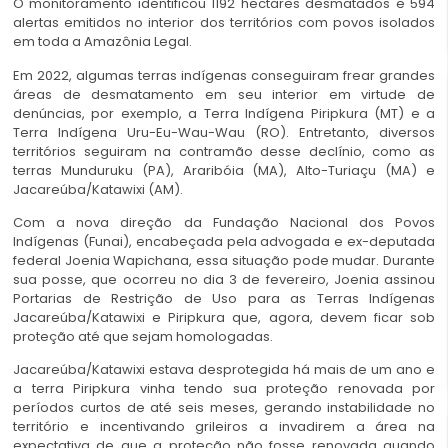
O monitoramento identificou 1192 hectares desmatados e 594
alertas emitidos no interior dos territórios com povos isolados
em toda a Amazônia Legal.
Em 2022, algumas terras indígenas conseguiram frear grandes
áreas de desmatamento em seu interior em virtude de
denúncias, por exemplo, a Terra Indígena Piripkura (MT) e a
Terra Indígena Uru-Eu-Wau-Wau (RO). Entretanto, diversos
territórios seguiram na contramão desse declínio, como as
terras Munduruku (PA), Araribóia (MA), Alto-Turiaçu (MA) e
Jacareúba/Katawixi (AM).
Com a nova direção da Fundação Nacional dos Povos
Indígenas (Funai), encabeçada pela advogada e ex-deputada
federal Joenia Wapichana, essa situação pode mudar. Durante
sua posse, que ocorreu no dia 3 de fevereiro, Joenia assinou
Portarias de Restrição de Uso para as Terras Indígenas
Jacareúba/Katawixi e Piripkura que, agora, devem ficar sob
proteção até que sejam homologadas.
Jacareúba/Katawixi estava desprotegida há mais de um ano e
a terra Piripkura vinha tendo sua proteção renovada por
períodos curtos de até seis meses, gerando instabilidade no
território e incentivando grileiros a invadirem a área na
expectativa de que a proteção não fosse renovada quando