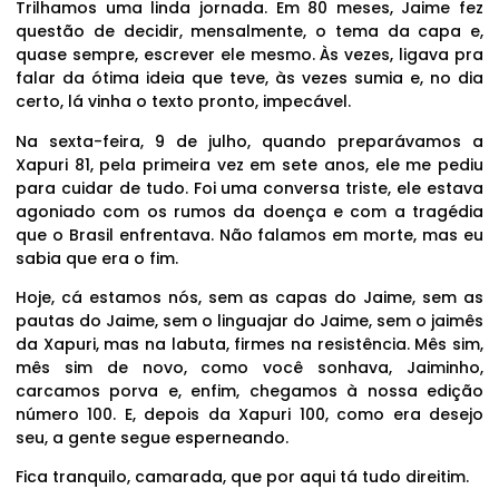
Trilhamos uma linda jornada. Em 80 meses, Jaime fez
questão de decidir, mensalmente, o tema da capa e,
quase sempre, escrever ele mesmo. Às vezes, ligava pra
falar da ótima ideia que teve, às vezes sumia e, no dia
certo, lá vinha o texto pronto, impecável.
Na sexta-feira, 9 de julho, quando preparávamos a
Xapuri 81, pela primeira vez em sete anos, ele me pediu
para cuidar de tudo. Foi uma conversa triste, ele estava
agoniado com os rumos da doença e com a tragédia
que o Brasil enfrentava. Não falamos em morte, mas eu
sabia que era o fim.
Hoje, cá estamos nós, sem as capas do Jaime, sem as
pautas do Jaime, sem o linguajar do Jaime, sem o jaimês
da Xapuri, mas na labuta, firmes na resistência. Mês sim,
mês sim de novo, como você sonhava, Jaiminho,
carcamos porva e, enfim, chegamos à nossa edição
número 100. E, depois da Xapuri 100, como era desejo
seu, a gente segue esperneando.
Fica tranquilo, camarada, que por aqui tá tudo direitim.