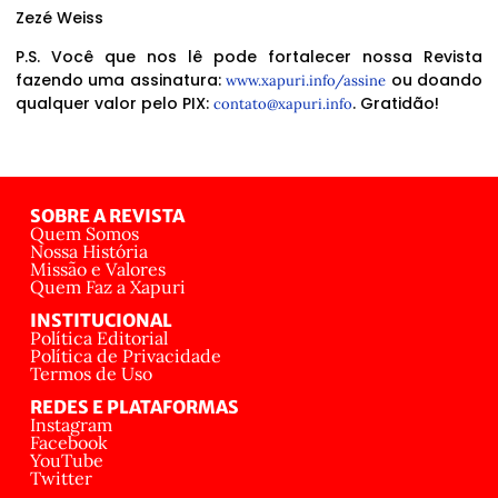
Zezé Weiss
P.S. Você que nos lê pode fortalecer nossa Revista
fazendo uma assinatura:
ou doando
www.xapuri.info/assine
qualquer valor pelo PIX:
. Gratidão!
contato@xapuri.info
SOBRE A REVISTA
Quem Somos
Nossa História
Missão e Valores
Quem Faz a Xapuri
INSTITUCIONAL
Política Editorial
Política de Privacidade
Termos de Uso
REDES E PLATAFORMAS
Instagram
Facebook
YouTube
Twitter