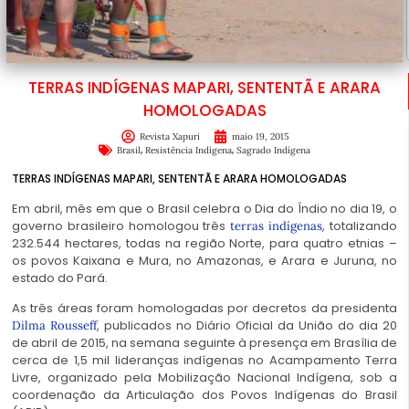
TERRAS INDÍGENAS MAPARI, SENTENTÃ E ARARA
HOMOLOGADAS
Revista Xapuri
maio 19, 2015
,
,
Brasil
Resistência Indígena
Sagrado Indígena
TERRAS INDÍGENAS MAPARI, SENTENTÃ E ARARA HOMOLOGADAS
E
m abril, mês em que o Brasil celebra o Dia do Índio no dia 19, o
governo brasileiro homologou três
, totalizando
terras indígenas
232.544 hectares, todas na região Norte, para quatro etnias –
os povos Kaixana e Mura, no Amazonas, e Arara e Juruna, no
estado do Pará.
As três áreas foram homologadas por decretos da presidenta
, publicados no Diário Oficial da União do dia 20
Dilma Rousseff
de abril de 2015, na semana seguinte à presença em Brasília de
cerca de 1,5 mil lideranças indígenas no Acampamento Terra
Livre, organizado pela Mobilização Nacional Indígena, sob a
coordenação da Articulação dos Povos Indígenas do Brasil