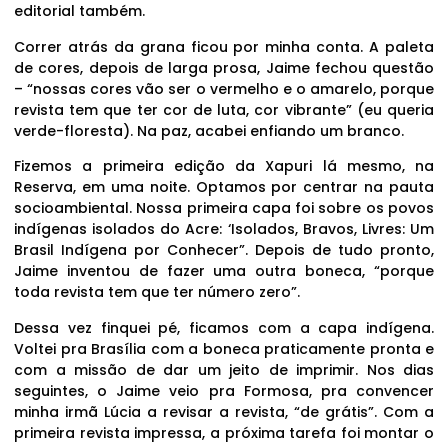
editorial também.
Correr atrás da grana ficou por minha conta. A paleta
de cores, depois de larga prosa, Jaime fechou questão
– “nossas cores vão ser o vermelho e o amarelo, porque
revista tem que ter cor de luta, cor vibrante” (eu queria
verde-floresta). Na paz, acabei enfiando um branco.
Fizemos a primeira edição da Xapuri lá mesmo, na
Reserva, em uma noite. Optamos por centrar na pauta
socioambiental. Nossa primeira capa foi sobre os povos
indígenas isolados do Acre: ‘Isolados, Bravos, Livres: Um
Brasil Indígena por Conhecer”. Depois de tudo pronto,
Jaime inventou de fazer uma outra boneca, “porque
toda revista tem que ter número zero”.
Dessa vez finquei pé, ficamos com a capa indígena.
Voltei pra Brasília com a boneca praticamente pronta e
com a missão de dar um jeito de imprimir. Nos dias
seguintes, o Jaime veio pra Formosa, pra convencer
minha irmã Lúcia a revisar a revista, “de grátis”. Com a
primeira revista impressa, a próxima tarefa foi montar o