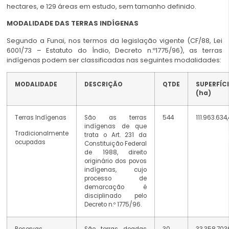
hectares, e 129 áreas em estudo, sem tamanho definido.
MODALIDADE DAS TERRAS INDÍGENAS
Segundo a Funai, nos termos da legislação vigente (CF/88, Lei
6001/73 – Estatuto do Índio, Decreto n.º1775/96), as terras
indígenas podem ser classificadas nas seguintes modalidades:
MODALIDADE
DESCRIÇÃO
QTDE
SUPERFÍCI
(ha)
Terras Indígenas
São as terras
544
111.963.634
indígenas de que
Tradicionalmente
trata o Art. 231 da
ocupadas
Constituição Federal
de 1988, direito
originário dos povos
indígenas, cujo
processo de
demarcação é
disciplinado pelo
Decreto n.º 1775/96.
Reservas
São terras doadas
30
33.358,703