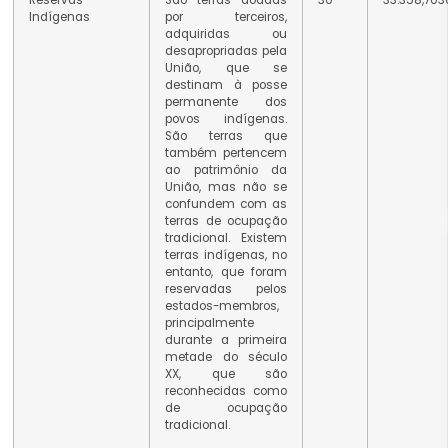
Indígenas
por terceiros,
adquiridas ou
desapropriadas pela
União, que se
destinam à posse
permanente dos
povos indígenas.
São terras que
também pertencem
ao patrimônio da
União, mas não se
confundem com as
terras de ocupação
tradicional. Existem
terras indígenas, no
entanto, que foram
reservadas pelos
estados-membros,
principalmente
durante a primeira
metade do século
XX, que são
reconhecidas como
de ocupação
tradicional.