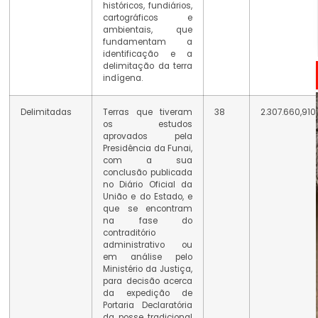
históricos, fundiários,
cartográficos e
ambientais, que
fundamentam a
identificação e a
delimitação da terra
indígena.
Delimitadas
Terras que tiveram
38
2.307.660,910
os estudos
aprovados pela
Presidência da Funai,
com a sua
conclusão publicada
no Diário Oficial da
União e do Estado, e
que se encontram
na fase do
contraditório
administrativo ou
em análise pelo
Ministério da Justiça,
para decisão acerca
da expedição de
Portaria Declaratória
da posse tradicional