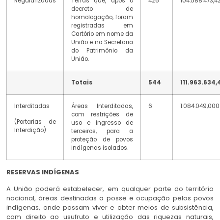
Regularizadas
Terras que, após o
426
104.588.473,4
decreto de
homologação, foram
registradas em
Cartório em nome da
União e na Secretaria
do Patrimônio da
União.
Totais
544
111.963.634,
Interditadas
Áreas Interditadas,
6
1.084.049,00
com restrições de
(Portarias de
uso e ingresso de
Interdição)
terceiros, para a
proteção de povos
indígenas isolados.
RESERVAS INDÍGENAS
A União poderá estabelecer, em qualquer parte do território
nacional, áreas destinadas a posse e ocupação pelos povos
indígenas, onde possam viver e obter meios de subsistência,
com direito ao usufruto e utilização das riquezas naturais,