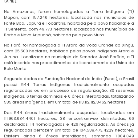
(APIB).
No Amazonas, foram homologadas a Terra Indígena (TI)
Mapari, com 157.246 hectares, localizada nos municípios de
Fonte Boa, Japurá e Tocantins, habitada pelo povo Kaixana; e a
TI Sententã, com 49.773 hectares, localizada nos municípios de
Borba e Novo Aripuanã, habitada pelo povo Mura.
No Pará, foi homologada a TI Arara da Volta Grande do Xingu,
com 25.500 hectares, habitada pelos povos indígenas Arara e
Juruna. Localizada no município de Senador José Porfírio, a TI
está inserida nos procedimentos de licenciamento da Usina de
Belo Monte.
Segundo dados da Fundação Nacional do Índio (Funai), o Brasil
possui 544 Terras Indígenas tradicionalmente ocupadas
regularizadas ou em processo de regularização, 30 reservas
indígenas, 6 terras dominiais e 6 áreas interditadas, totalizando
585 áreas indígenas, em um total de 113.112.112,8462 hectares.
Das 544 áreas tradicionalmente ocupadas, localizadas em
111.963.634,4401 hectares, 38 encontram-se delimitadas, 66
declaradas, 14 homologadas e 426 regularizadas. As áreas já
regularizadas perfazem um total de 104.588.473,4229 hectares.
Existem ainda 6 áreas interditadas, somando 1.084.049