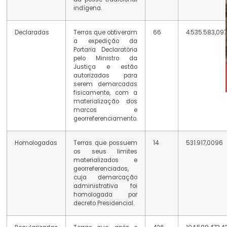
indígena.
Declaradas
Terras que obtiveram
66
4.535.583,097
a expedição da
Portaria Declaratória
pelo Ministro da
Justiça e estão
autorizadas para
serem demarcadas
fisicamente, com a
materialização dos
marcos e
georreferenciamento.
Homologadas
Terras que possuem
14
531.917,0096
os seus limites
materializados e
georreferenciados,
cuja demarcação
administrativa foi
homologada por
decreto Presidencial.