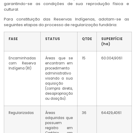
garantindo-se as condições de sua reprodução física e
cultural.
Para constituição das Reservas Indígenas, adotam-se as
seguintes etapas do processo de regularização fundiária:
FASE
STATUS
QTDE
SUPERFÍCIE
(ha)
Encaminhadas
Áreas que se
15
60.004,9061
com Reserva
encontram em
Indígena (RI)
procedimento
administrativo
visando a sua
aquisição
(compra direta,
desapropriação
ou doação).
Regularizadas
Áreas
36
64.429,4061
adquiridas que
possuem
registro em