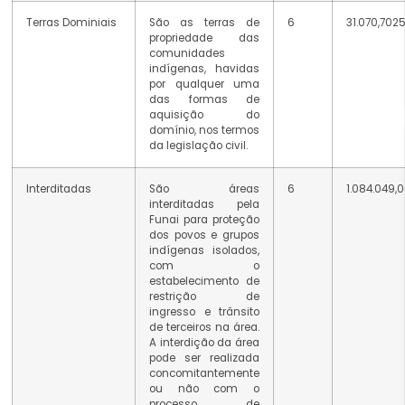
Terras Dominiais
São as terras de
6
31.070,702
propriedade das
comunidades
indígenas, havidas
por qualquer uma
das formas de
aquisição do
domínio, nos termos
da legislação civil.
Interditadas
São áreas
6
1.084.049,
interditadas pela
Funai para proteção
dos povos e grupos
indígenas isolados,
com o
estabelecimento de
restrição de
ingresso e trânsito
de terceiros na área.
A interdição da área
pode ser realizada
concomitantemente
ou não com o
processo de