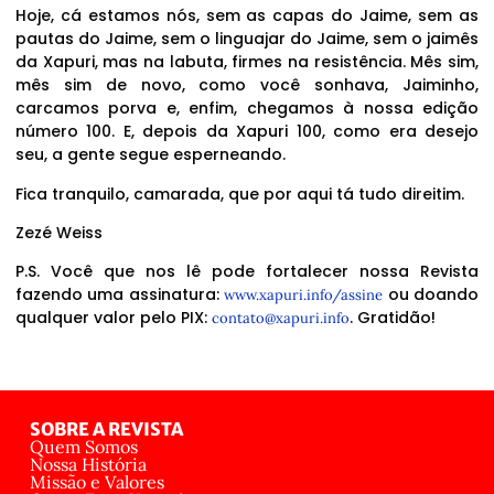
Hoje, cá estamos nós, sem as capas do Jaime, sem as
pautas do Jaime, sem o linguajar do Jaime, sem o jaimês
da Xapuri, mas na labuta, firmes na resistência. Mês sim,
mês sim de novo, como você sonhava, Jaiminho,
carcamos porva e, enfim, chegamos à nossa edição
número 100. E, depois da Xapuri 100, como era desejo
seu, a gente segue esperneando.
Fica tranquilo, camarada, que por aqui tá tudo direitim.
Zezé Weiss
P.S. Você que nos lê pode fortalecer nossa Revista
fazendo uma assinatura:
ou doando
www.xapuri.info/assine
qualquer valor pelo PIX:
. Gratidão!
contato@xapuri.info
SOBRE A REVISTA
Quem Somos
Nossa História
Missão e Valores