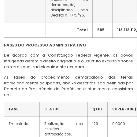
demarcação,
disciplinado pelo
Decreto n.º 1775/96.
Total
585
113.112.11
FASES DO PROCESSO ADMINISTRATIVO
De acordo com a Constituição Federal vigente, os povos
indígenas detêm o direito originário e o usufruto exclusivo sobre
as terras que tradicionalmente ocupam.
As fases do procedimento demarcatório das terras
tradicionalmente ocupadas, abaixo descritas, são definidas por
Decreto da Presidência da República e atualmente consistem
em:
FASE
STATUS
QTDE
SUPERFÍCIE 
Em estudo
Realização dos
129
0,0000
estudos
antropológicos,