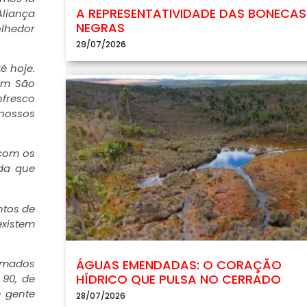
A REPRESENTATIVIDADE DAS BONECAS
Aliança
NEGRAS
olhedor
29/07/2026
é hoje.
 em São
nfresco
 nossos
 com os
da que
ntos de
existem
hamados
ÁGUAS EMENDADAS: O CORAÇÃO
HÍDRICO QUE PULSA NO CERRADO
 90, de
e gente
28/07/2026