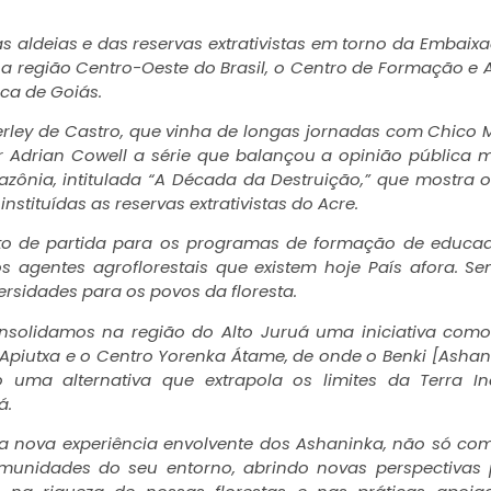
ldeias e das reservas extrativistas em torno da Embaix
a região Centro-Oeste do Brasil, o Centro de Formação e 
ica de Goiás.
ley de Castro, que vinha de longas jornadas com Chico
or Adrian Cowell a série que balançou a opinião pública 
ônia, intitulada “A Década da Destruição,” que mostra 
stituídas as reservas extrativistas do Acre.
nto de partida para os programas de formação de educa
 agentes agroflorestais que existem hoje País afora. S
ersidades para os povos da floresta.
solidamos na região do Alto Juruá uma iniciativa com
Apiutxa e o Centro Yorenka Átame, de onde o Benki [Ashan
ma alternativa que extrapola os limites da Terra In
á.
ssa nova experiência envolvente dos Ashaninka, não só co
munidades do seu entorno, abrindo novas perspectivas 