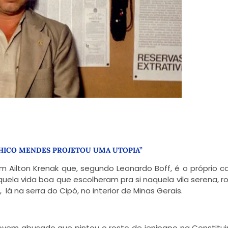
CHICO MENDES PROJETOU UMA UTOPIA”
Ailton Krenak que, segundo Leonardo Boff, é o próprio c
quela vida boa que escolheram pra si naquela vila serena, 
á na serra do Cipó, no interior de Minas Gerais.
em abusado que pintou o rosto de jenipapo na Constitui