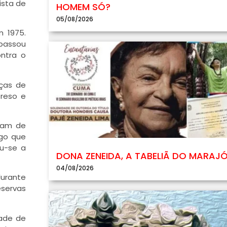
ista de
HOMEM SÓ?
05/08/2026
m 1975.
 passou
ontra o
aças de
preso e
vam de
rgo que
ou-se a
DONA ZENEIDA, A TABELIÃ DO MARAJ
04/08/2026
durante
servas
dade de