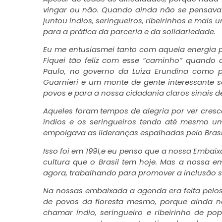
vingar ou não. Quando ainda não se pensava n
juntou índios, seringueiros, ribeirinhos e ma
para a prática da parceria e da solidariedade.
Eu me entusiasmei tanto com aquela energia p
Fiquei tão feliz com esse “caminho” quando
Paulo, no governo da Luiza Erundina como pr
Guarnieri e um monte de gente interessante 
povos e para a nossa cidadania claros sinais d
Aqueles foram tempos de alegria por ver crescer
índios e os seringueiros tendo até mesmo 
empolgava as lideranças espalhadas pelo Brasil 
Isso foi em 1991,e eu penso que a nossa Embai
cultura que o Brasil tem hoje. Mas a nossa 
agora, trabalhando para promover a inclusão 
Na nossas embaixada a agenda era feita pelo
de povos da floresta mesmo, porque ainda n
chamar índio, seringueiro e ribeirinho de po