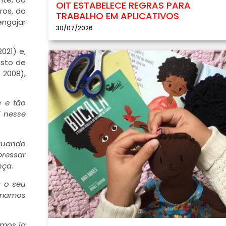
OIT ESTABELECE REGRAS PARA
ros, do
TRABALHO EM APLICATIVOS
engajar
30/07/2026
021) e,
isto de
 2008),
e e tão
i nesse
 quando
pressar
nça.
 o seu
hamamos
amos ia