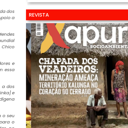
ada dos
REVISTA
Apoio a
 Mendes
mundial
o Chico
dores e
em essa
o a dos
inka] e
dígena
m o seu
para o