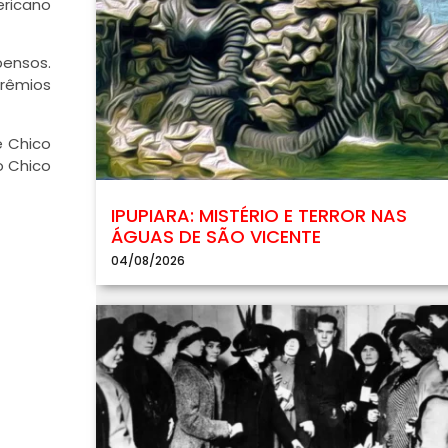
ericano
pensos.
rêmios
e Chico
o Chico
IPUPIARA: MISTÉRIO E TERROR NAS
ÁGUAS DE SÃO VICENTE
04/08/2026