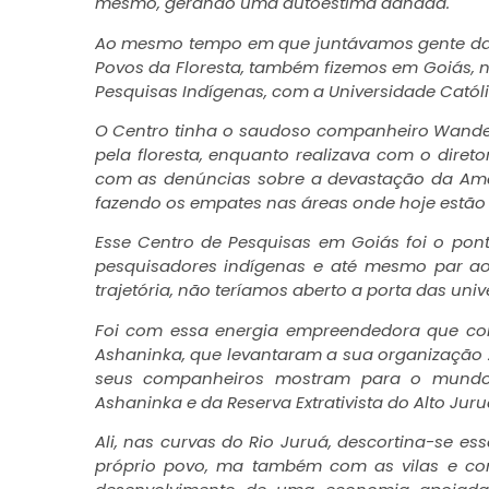
mesmo, gerando uma autoestima danada.
Ao mesmo tempo em que juntávamos gente das a
Povos da Floresta, também fizemos em Goiás, n
Pesquisas Indígenas, com a Universidade Catól
O Centro tinha o saudoso companheiro Wander
pela floresta, enquanto realizava com o diret
com as denúncias sobre a devastação da Amaz
fazendo os empates nas áreas onde hoje estão in
Esse Centro de Pesquisas em Goiás foi o po
pesquisadores indígenas e até mesmo par aos
trajetória, não teríamos aberto a porta das univ
Foi com essa energia empreendedora que con
Ashaninka, que levantaram a sua organização 
seus companheiros mostram para o mundo u
Ashaninka e da Reserva Extrativista do Alto Juru
Ali, nas curvas do Rio Juruá, descortina-se e
próprio povo, ma também com as vilas e co