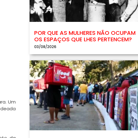
POR QUE AS MULHERES NÃO OCUPAM
OS ESPAÇOS QUE LHES PERTENCEM?
03/08/2026
ara. Um
rodeada
nte, da