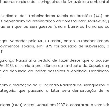
balhadores rurais e dos seringueiros da Amazônia e ambiental
Sindicato dos Trabalhadores Rurais de Brasiléia (AC) e
as dependiam da preservação da floresta para sobreviver,
icas em que os seringueiros faziam barreiras humanas c
elegeu vereador pelo MDB. Passou, então, a receber ame
movimentos sociais, em 1979 foi acusado de subversão, 
T.
gurança Nacional a pedido de fazendeiros que o acusa
m 1981, assumiu a presidência do sindicato de Xapuri, ca
o de denúncia de incitar posseiros à violência. Candidat
.
 com a realização do 1° Encontro Nacional de Seringueiros, 
categoria, que passaria a lutar pela demarcação de re
das (ONU) visitou Xapuri em 1987 e constatou a veraci