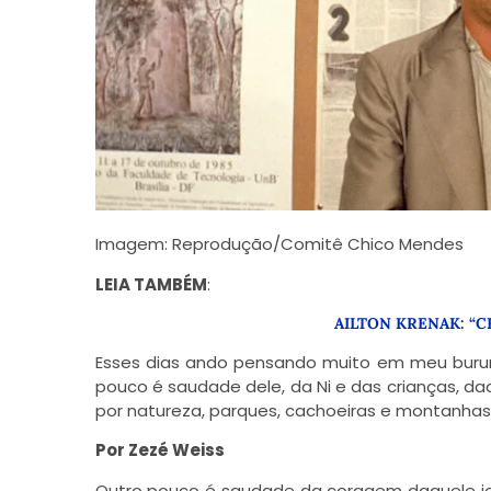
Imagem: Reprodução/Comitê Chico Mendes
LEIA TAMBÉM
:
AILTON KRENAK: “
Esses dias ando pensando muito em meu burum 
pouco é saudade dele, da Ni e das crianças, da
por natureza, parques, cachoeiras e montanhas, l
Por Zezé Weiss
Outro pouco é saudade da coragem daquele jov