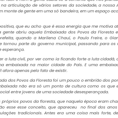
a articulação de vários setores da sociedade, a nossa 
is um monte de gente em uma só bandeira, em um espaço ac
ositiva, que eu acho que é essa energia que me motiva at
 a gente abriu aquela Embaixada dos Povos da Floresta
efeita, quando a Marilena Chauí, o Paulo Freire, o Gia
se tornou parte do governo municipal, passando para os
e esperança.
 a luta civil, por ver como ia ficando forte a luta cidadã,
uma embaixada na maior cidade do País. E uma embaixa
afora apenas pelo fato de existir.
xada dos Povos da Floresta foi um pouco o embrião dos po
embaixada não era só um ponto de cultura como os que 
social entre jovens de uma sociedade desesperançada.
s próprios povos da floresta, que naquela época eram c
ão esse esse conceito, que apareceu no final dos anos
pulações tradicionais. Antes era uma coisa mais forte, d