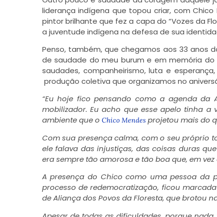
liderança indígena que topou criar, com Chico 
pintor brilhante que fez a capa do “Vozes da F
a juventude indígena na defesa de sua identidade
Penso, também, que chegamos aos 33 anos do
de saudade do meu burum e em memória do Chi
saudades, companheirismo, luta e esperança, p
produção coletiva que organizamos no aniversá
“Eu hoje fico pensando como a agenda da Al
mobilizador. Eu acho que esse apelo tinha a
ambiente que o
projetou mais do qu
Chico Mendes
Com sua presença calma, com o seu próprio to
ele falava das injustiças, das coisas duras q
era sempre tão amorosa e tão boa que, em vez 
A presença do Chico como uma pessoa da pa
processo de redemocratização, ficou marcad
de Aliança dos Povos da Floresta, que brotou
Apesar de todas as dificuldades, porque nada 