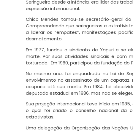
Seringueiro desde a infância, era líder dos tra
expressão internacional.
Chico Mendes tornou-se secretário-geral do 
Compreendendo que seringueiros e extrativist
a liderar os “empates”, manifestações pacíf
desmatamento.
Em 1977, fundou o sindicato de Xapuri e se 
morte. Por suas atividades sindicais e com 
torturado. Em 1980, participou da fundação do P
No mesmo ano, foi enquadrado na Lei de Se
envolvimento no assassinato de um capataz. E
ocuparia até sua morte. Em 1984, foi absolvid
deputado estadual em 1986, mas não se elegeu
Sua projeção internacional teve início em 1985,
o qual foi criado o conselho nacional da 
extrativistas.
Uma delegação da Organização das Nações Uni