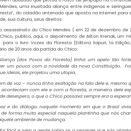
Mendes, uma inusitada aliança entre indígenas e seringuei
loresta”, do cidadão antenado que aposta na internet para 
, sua cultura, seus direitos.
 assassinato do Chico Mendes ( em 22 de dezembro de 2
co, publico, aqui, o depoimento de Ailton Krenak, um m
ara o livro Vozes da Floresta (Editora Xapuri, 1a Edição,
rio de 20 anos da partida do Chico:
iança [dos Povos da Floresta] tinha um apelo tão fort
 ver um pouco com a novidade da nova Constituição. Fo
e ideias, ele projetou uma utopia.
m de voz – nunca tinha exaltação na fala dele e, mesmo
ue aconteciam com ele e com a floresta, a maneira dele ex
de desespero, o que o Chico passava sempre era a espera
z e do diálogo, naquele momento em que o Brasil vivia
a de forma muito especial naquela plantinha que nós c
 naquele ambiente de mudança.
foi fácil e nem a gente sabia se a semente que nós plant