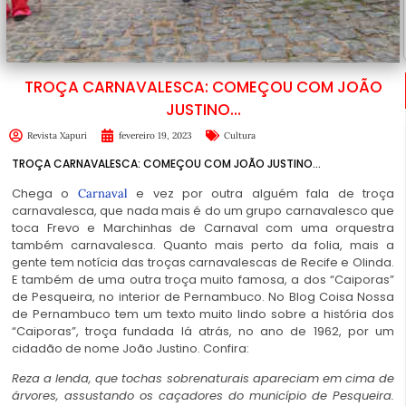
TROÇA CARNAVALESCA: COMEÇOU COM JOÃO
JUSTINO…
Revista Xapuri
fevereiro 19, 2023
Cultura
TROÇA CARNAVALESCA: COMEÇOU COM JOÃO JUSTINO…
Chega o
e vez por outra alguém fala de troça
Carnaval
carnavalesca, que nada mais é do um grupo carnavalesco que
toca Frevo e Marchinhas de Carnaval com uma orquestra
também carnavalesca. Quanto mais perto da folia, mais a
gente tem notícia das troças carnavalescas de Recife e Olinda.
E também de uma outra troça muito famosa, a dos “Caiporas”
de Pesqueira, no interior de Pernambuco. No Blog Coisa Nossa
de Pernambuco tem um texto muito lindo sobre a história dos
“Caiporas”, troça fundada lá atrás, no ano de 1962, por um
cidadão de nome João Justino. Confira:
Reza a lenda, que tochas sobrenaturais apareciam em cima de
árvores, assustando os caçadores do município de Pesqueira.