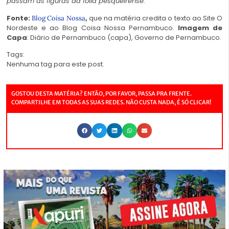
passam as figuras da folia pesqueirense.
Fonte:
,
que na matéria credita o texto ao Site O
Blog Coisa Nossa
Nordeste e ao Blog Coisa Nossa Pernambuco.
Imagem de
Capa
: Diário de Pernambuco (capa), Governo de Pernambuco.
Tags:
Nenhuma tag para este post.
GOSTOU DESTA MATÉRIA? ENTÃO, POR FAVOR, PASSA PRA FRENTE.
COMPARTILHE EM TODAS AS SUAS REDES. NÃO CUSTA NADA, É SÓ CLICAR!