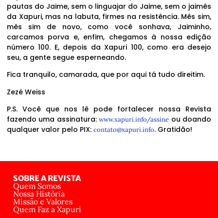
pautas do Jaime, sem o linguajar do Jaime, sem o jaimês
da Xapuri, mas na labuta, firmes na resistência. Mês sim,
mês sim de novo, como você sonhava, Jaiminho,
carcamos porva e, enfim, chegamos à nossa edição
número 100. E, depois da Xapuri 100, como era desejo
seu, a gente segue esperneando.
Fica tranquilo, camarada, que por aqui tá tudo direitim.
Zezé Weiss
P.S. Você que nos lê pode fortalecer nossa Revista
fazendo uma assinatura:
ou doando
www.xapuri.info/assine
qualquer valor pelo PIX:
. Gratidão!
contato@xapuri.info
SOBRE A REVISTA
Quem Somos
Nossa História
Missão e Valores
Quem Faz a Xapuri