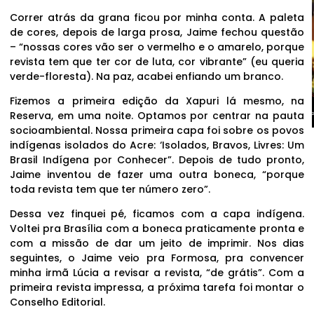
Correr atrás da grana ficou por minha conta. A paleta
de cores, depois de larga prosa, Jaime fechou questão
– “nossas cores vão ser o vermelho e o amarelo, porque
revista tem que ter cor de luta, cor vibrante” (eu queria
verde-floresta). Na paz, acabei enfiando um branco.
Fizemos a primeira edição da Xapuri lá mesmo, na
Reserva, em uma noite. Optamos por centrar na pauta
socioambiental. Nossa primeira capa foi sobre os povos
indígenas isolados do Acre: ‘Isolados, Bravos, Livres: Um
Brasil Indígena por Conhecer”. Depois de tudo pronto,
Jaime inventou de fazer uma outra boneca, “porque
toda revista tem que ter número zero”.
Dessa vez finquei pé, ficamos com a capa indígena.
Voltei pra Brasília com a boneca praticamente pronta e
com a missão de dar um jeito de imprimir. Nos dias
seguintes, o Jaime veio pra Formosa, pra convencer
minha irmã Lúcia a revisar a revista, “de grátis”. Com a
primeira revista impressa, a próxima tarefa foi montar o
Conselho Editorial.