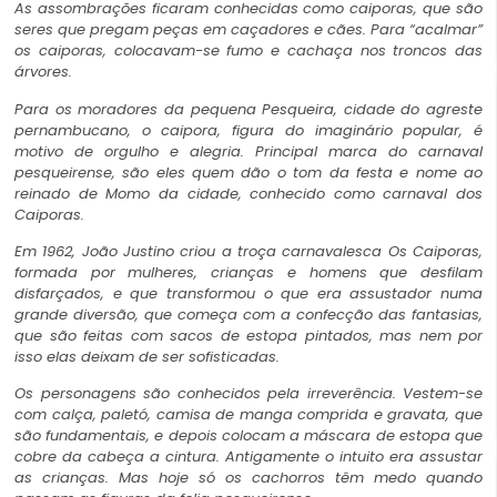
As assombrações ficaram conhecidas como caiporas, que são
seres que pregam peças em caçadores e cães. Para “acalmar”
os caiporas, colocavam-se fumo e cachaça nos troncos das
árvores.
Para os moradores da pequena Pesqueira, cidade do agreste
pernambucano, o caipora, figura do imaginário popular, é
motivo de orgulho e alegria. Principal marca do carnaval
pesqueirense, são eles quem dão o tom da festa e nome ao
reinado de Momo da cidade, conhecido como carnaval dos
Caiporas.
Em 1962, João Justino criou a troça carnavalesca Os Caiporas,
formada por mulheres, crianças e homens que desfilam
disfarçados, e que transformou o que era assustador numa
grande diversão, que começa com a confecção das fantasias,
que são feitas com sacos de estopa pintados, mas nem por
isso elas deixam de ser sofisticadas.
Os personagens são conhecidos pela irreverência. Vestem-se
com calça, paletó, camisa de manga comprida e gravata, que
são fundamentais, e depois colocam a máscara de estopa que
cobre da cabeça a cintura. Antigamente o intuito era assustar
as crianças. Mas hoje só os cachorros têm medo quando