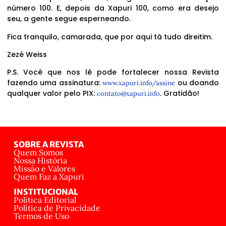
número 100. E, depois da Xapuri 100, como era desejo
seu, a gente segue esperneando.
Fica tranquilo, camarada, que por aqui tá tudo direitim.
Zezé Weiss
P.S. Você que nos lê pode fortalecer nossa Revista
fazendo uma assinatura:
ou doando
www.xapuri.info/assine
qualquer valor pelo PIX:
. Gratidão!
contato@xapuri.info
SOBRE A REVISTA
Quem Somos
Nossa História
Missão e Valores
Quem Faz a Xapuri
INSTITUCIONAL
Política Editorial
Política de Privacidade
Termos de Uso