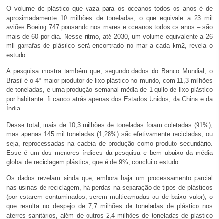
O volume de plástico que vaza para os oceanos todos os anos é de
aproximadamente 10 milhões de toneladas, o que equivale a 23 mil
aviões Boeing 747 pousando nos mares e oceanos todos os anos – são
mais de 60 por dia. Nesse ritmo, até 2030, um volume equivalente a 26
mil garrafas de plástico será encontrado no mar a cada km2, revela o
estudo.
A pesquisa mostra também que, segundo dados do Banco Mundial, o
Brasil é o 4º maior produtor de lixo plástico no mundo, com 11,3 milhões
de toneladas, e uma produção semanal média de 1 quilo de lixo plástico
por habitante, fi cando atrás apenas dos Estados Unidos, da China e da
Índia.
Desse total, mais de 10,3 milhões de toneladas foram coletadas (91%),
mas apenas 145 mil toneladas (1,28%) são efetivamente recicladas, ou
seja, reprocessadas na cadeia de produção como produto secundário.
Esse é um dos menores índices da pesquisa e bem abaixo da média
global de reciclagem plástica, que é de 9%, conclui o estudo.
Os dados revelam ainda que, embora haja um processamento parcial
nas usinas de reciclagem, há perdas na separação de tipos de plásticos
(por estarem contaminados, serem multicamadas ou de baixo valor), o
que resulta no despejo de 7,7 milhões de toneladas de plástico nos
aterros sanitários, além de outros 2,4 milhões de toneladas de plástico