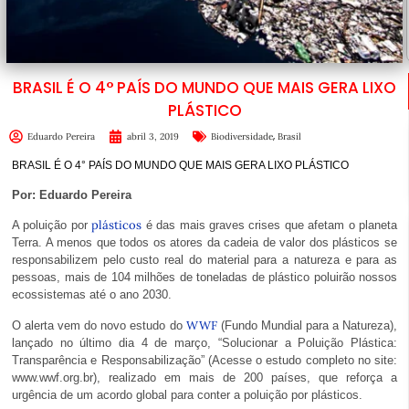
BRASIL É O 4° PAÍS DO MUNDO QUE MAIS GERA LIXO
PLÁSTICO
,
Eduardo Pereira
abril 3, 2019
Biodiversidade
Brasil
BRASIL É O 4° PAÍS DO MUNDO QUE MAIS GERA LIXO PLÁSTICO
Por: Eduardo Pereira
plásticos
A poluição por
é das mais graves crises que afetam o planeta
Terra. A menos que todos os atores da cadeia de valor dos plásticos se
responsabilizem pelo custo real do material para a natureza e para as
pessoas, mais de 104 milhões de toneladas de plástico poluirão nossos
ecossistemas até o ano 2030.
WWF
O alerta vem do novo estudo do
(Fundo Mundial para a Natureza),
lançado no último dia 4 de março, “Solucionar a Poluição Plástica:
Transparência e Responsabilização” (Acesse o estudo completo no site:
www.wwf.org.br), realizado em mais de 200 países, que reforça a
urgência de um acordo global para conter a poluição por plásticos.