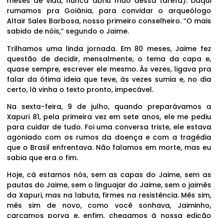
meses de vida, nunca abriu mão dessa tarefa). Daqui
rumamos pra Goiânia, para convidar o arqueólogo
Altair Sales Barbosa, nosso primeiro conselheiro. “O mais
sabido de nóis,” segundo o Jaime.
Trilhamos uma linda jornada. Em 80 meses, Jaime fez
questão de decidir, mensalmente, o tema da capa e,
quase sempre, escrever ele mesmo. Às vezes, ligava pra
falar da ótima ideia que teve, às vezes sumia e, no dia
certo, lá vinha o texto pronto, impecável.
Na sexta-feira, 9 de julho, quando preparávamos a
Xapuri 81, pela primeira vez em sete anos, ele me pediu
para cuidar de tudo. Foi uma conversa triste, ele estava
agoniado com os rumos da doença e com a tragédia
que o Brasil enfrentava. Não falamos em morte, mas eu
sabia que era o fim.
Hoje, cá estamos nós, sem as capas do Jaime, sem as
pautas do Jaime, sem o linguajar do Jaime, sem o jaimês
da Xapuri, mas na labuta, firmes na resistência. Mês sim,
mês sim de novo, como você sonhava, Jaiminho,
carcamos porva e, enfim, chegamos à nossa edição