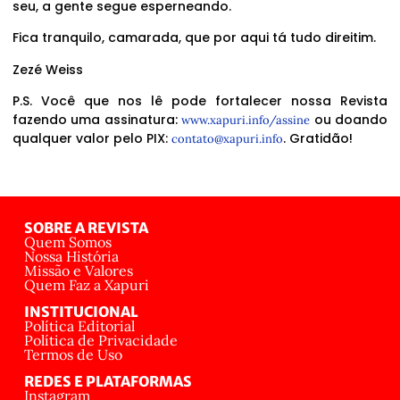
seu, a gente segue esperneando.
Fica tranquilo, camarada, que por aqui tá tudo direitim.
Zezé Weiss
P.S. Você que nos lê pode fortalecer nossa Revista
fazendo uma assinatura:
ou doando
www.xapuri.info/assine
qualquer valor pelo PIX:
. Gratidão!
contato@xapuri.info
SOBRE A REVISTA
Quem Somos
Nossa História
Missão e Valores
Quem Faz a Xapuri
INSTITUCIONAL
Política Editorial
Política de Privacidade
Termos de Uso
REDES E PLATAFORMAS
Instagram