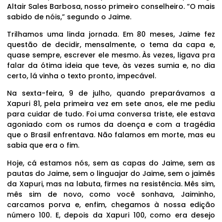
Altair Sales Barbosa, nosso primeiro conselheiro. “O mais
sabido de nóis,” segundo o Jaime.
Trilhamos uma linda jornada. Em 80 meses, Jaime fez
questão de decidir, mensalmente, o tema da capa e,
quase sempre, escrever ele mesmo. Às vezes, ligava pra
falar da ótima ideia que teve, às vezes sumia e, no dia
certo, lá vinha o texto pronto, impecável.
Na sexta-feira, 9 de julho, quando preparávamos a
Xapuri 81, pela primeira vez em sete anos, ele me pediu
para cuidar de tudo. Foi uma conversa triste, ele estava
agoniado com os rumos da doença e com a tragédia
que o Brasil enfrentava. Não falamos em morte, mas eu
sabia que era o fim.
Hoje, cá estamos nós, sem as capas do Jaime, sem as
pautas do Jaime, sem o linguajar do Jaime, sem o jaimês
da Xapuri, mas na labuta, firmes na resistência. Mês sim,
mês sim de novo, como você sonhava, Jaiminho,
carcamos porva e, enfim, chegamos à nossa edição
número 100. E, depois da Xapuri 100, como era desejo