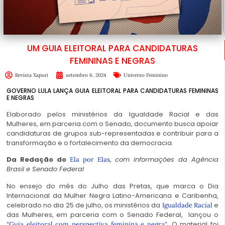
UM GUIA ELEITORAL PARA CANDIDATURAS
FEMININAS E NEGRAS
Revista Xapuri
setembro 6, 2024
Universo Feminino
GOVERNO LULA LANÇA GUIA ELEITORAL PARA CANDIDATURAS FEMININAS
E NEGRAS
Elaborado pelos ministérios da Igualdade Racial e das
Mulheres, em parceria com o Senado, documento busca apoiar
candidaturas de grupos sub-representadas e contribuir para a
transformação e o fortalecimento da democracia.
Da Redação do
,
com informações da Agência
Ela por Elas
Brasil e Senado Federal
No ensejo do mês do Julho das Pretas, que marca o Dia
Internacional da Mulher Negra Latino-Americana e Caribenha,
celebrado no dia 25 de julho, os ministérios da
e
Igualdade Racial
das Mulheres, em parceria com o Senado Federal, lançou o
“
”. O material foi
Guia eleitoral com perspectiva feminina e negra