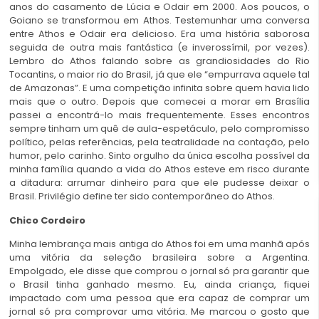
anos do casamento de Lúcia e Odair em 2000. Aos poucos, o
Goiano se transformou em Athos. Testemunhar uma conversa
entre Athos e Odair era delicioso. Era uma história saborosa
seguida de outra mais fantástica (e inverossímil, por vezes).
Lembro do Athos falando sobre as grandiosidades do Rio
Tocantins, o maior rio do Brasil, já que ele “empurrava aquele tal
de Amazonas”. E uma competição infinita sobre quem havia lido
mais que o outro. Depois que comecei a morar em Brasília
passei a encontrá-lo mais frequentemente. Esses encontros
sempre tinham um quê de aula-espetáculo, pelo compromisso
político, pelas referências, pela teatralidade na contação, pelo
humor, pelo carinho. Sinto orgulho da única escolha possível da
minha família quando a vida do Athos esteve em risco durante
a ditadura: arrumar dinheiro para que ele pudesse deixar o
Brasil. Privilégio define ter sido contemporâneo do Athos.
Chico Cordeiro
Minha lembrança mais antiga do Athos foi em uma manhã após
uma vitória da seleção brasileira sobre a Argentina.
Empolgado, ele disse que comprou o jornal só pra garantir que
o Brasil tinha ganhado mesmo. Eu, ainda criança, fiquei
impactado com uma pessoa que era capaz de comprar um
jornal só pra comprovar uma vitória. Me marcou o gosto que