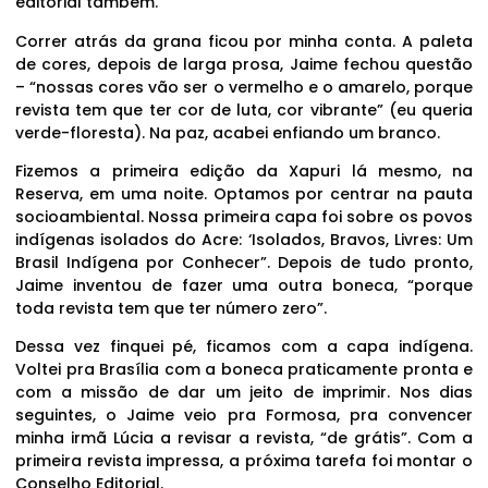
editorial também.
Correr atrás da grana ficou por minha conta. A paleta
de cores, depois de larga prosa, Jaime fechou questão
– “nossas cores vão ser o vermelho e o amarelo, porque
revista tem que ter cor de luta, cor vibrante” (eu queria
verde-floresta). Na paz, acabei enfiando um branco.
Fizemos a primeira edição da Xapuri lá mesmo, na
Reserva, em uma noite. Optamos por centrar na pauta
socioambiental. Nossa primeira capa foi sobre os povos
indígenas isolados do Acre: ‘Isolados, Bravos, Livres: Um
Brasil Indígena por Conhecer”. Depois de tudo pronto,
Jaime inventou de fazer uma outra boneca, “porque
toda revista tem que ter número zero”.
Dessa vez finquei pé, ficamos com a capa indígena.
Voltei pra Brasília com a boneca praticamente pronta e
com a missão de dar um jeito de imprimir. Nos dias
seguintes, o Jaime veio pra Formosa, pra convencer
minha irmã Lúcia a revisar a revista, “de grátis”. Com a
primeira revista impressa, a próxima tarefa foi montar o
Conselho Editorial.