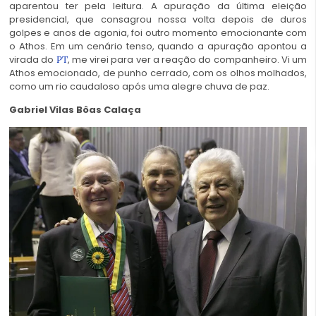
aparentou ter pela leitura. A apuração da última eleição
presidencial, que consagrou nossa volta depois de duros
golpes e anos de agonia, foi outro momento emocionante com
o Athos. Em um cenário tenso, quando a apuração apontou a
virada do
, me virei para ver a reação do companheiro. Vi um
PT
Athos emocionado, de punho cerrado, com os olhos molhados,
como um rio caudaloso após uma alegre chuva de paz.
Gabriel Vilas Bôas Calaça