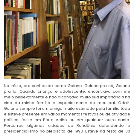
No início, era conhecido como Goiano. Goiano pra cá, Goiano
pra lá. Quando criança e adolescente, encontrava com ele
meio bissextamente e não alcançava muito sua importância na
vida da minha família e especialmente do meu pai, Odair.
Goiano sempre foi um amigo muito estimado pela família toda
e esteve presente em vários momentos festivos ou de atividade
política; fosse em Porto Velho ou em qualquer outro canto.
Percorreu algumas cidades de Rondônia defendendo o
presidencialismo no plebiscito de 1993. Esteve na festa de 30