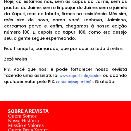
Hoje, cá estamos nós, sem as capas do Jaime, sem as
pautas do Jaime, sem o linguajar do Jaime, sem o jaimês
da Xapuri, mas na labuta, firmes na resistência. Mês sim,
mês sim de novo, como você sonhava, Jaiminho,
carcamos porva e, enfim, chegamos à nossa edição
número 100. E, depois da Xapuri 100, como era desejo
seu, a gente segue esperneando.
Fica tranquilo, camarada, que por aqui tá tudo direitim.
Zezé Weiss
P.S. Você que nos lê pode fortalecer nossa Revista
fazendo uma assinatura:
ou doando
www.xapuri.info/assine
qualquer valor pelo PIX:
. Gratidão!
contato@xapuri.info
SOBRE A REVISTA
Quem Somos
Nossa História
Missão e Valores
Quem Faz a Xapuri