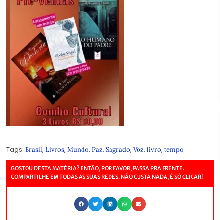
Tags:
,
,
,
,
,
,
,
Brasil
Livros
Mundo
Paz
Sagrado
Voz
livro
tempo
GOSTOU DESTA MATÉRIA? ENTÃO, POR FAVOR, PASSA PRA FRENTE.
COMPARTILHE EM TODAS AS SUAS REDES. NÃO CUSTA NADA, É SÓ CLICAR!