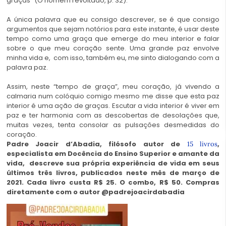
graças” (O homem revoltado, p. 32).
A única palavra que eu consigo descrever, se é que consigo
argumentos que sejam notórios para este instante, é usar deste
tempo como uma graça que emerge do meu interior e falar
sobre o que meu coração sente. Uma grande paz envolve
minha vida e, com isso, também eu, me sinto dialogando com a
palavra paz.
Assim, neste “tempo de graça”, meu coração, já vivendo a
calmaria num colóquio comigo mesmo me disse que esta paz
interior é uma ação de graças. Escutar a vida interior é viver em
paz e ter harmonia com as descobertas de desolações que,
muitas vezes, tenta consolar as pulsações desmedidas do
coração.
Padre Joacir d’Abadia, filósofo autor de
,
15 livros
especialista em Docência do Ensino Superior e amante da
vida, descreve sua própria experiência de vida em seus
últimos três livros, publicados neste mês de março de
2021. Cada livro custa R$ 25. O combo, R$ 50. Compras
diretamente com o autor @padrejoacirdabadia