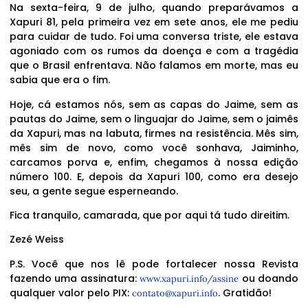
Na sexta-feira, 9 de julho, quando preparávamos a
Xapuri 81, pela primeira vez em sete anos, ele me pediu
para cuidar de tudo. Foi uma conversa triste, ele estava
agoniado com os rumos da doença e com a tragédia
que o Brasil enfrentava. Não falamos em morte, mas eu
sabia que era o fim.
Hoje, cá estamos nós, sem as capas do Jaime, sem as
pautas do Jaime, sem o linguajar do Jaime, sem o jaimês
da Xapuri, mas na labuta, firmes na resistência. Mês sim,
mês sim de novo, como você sonhava, Jaiminho,
carcamos porva e, enfim, chegamos à nossa edição
número 100. E, depois da Xapuri 100, como era desejo
seu, a gente segue esperneando.
Fica tranquilo, camarada, que por aqui tá tudo direitim.
Zezé Weiss
P.S. Você que nos lê pode fortalecer nossa Revista
fazendo uma assinatura:
ou doando
www.xapuri.info/assine
qualquer valor pelo PIX:
. Gratidão!
contato@xapuri.info