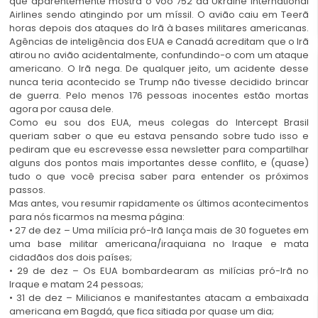
que aparentemente mostra o voo 752 da Ukraine International
Airlines sendo atingindo por um míssil. O avião caiu em Teerã
horas depois dos ataques do Irã à bases militares americanas.
Agências de inteligência dos EUA e Canadá acreditam que o Irã
atirou no avião acidentalmente, confundindo-o com um ataque
americano. O Irã nega. De qualquer jeito, um acidente desse
nunca teria acontecido se Trump não tivesse decidido brincar
de guerra. Pelo menos 176 pessoas inocentes estão mortas
agora por causa dele.
Como eu sou dos EUA, meus colegas do Intercept Brasil
queriam saber o que eu estava pensando sobre tudo isso e
pediram que eu escrevesse essa newsletter para compartilhar
alguns dos pontos mais importantes desse conflito, e (quase)
tudo o que você precisa saber para entender os próximos
passos.
Mas antes, vou resumir rapidamente os últimos acontecimentos
para nós ficarmos na mesma página:
• 27 de dez – Uma milícia pró-Irã lança mais de 30 foguetes em
uma base militar americana/iraquiana no Iraque e mata
cidadãos dos dois países;
• 29 de dez – Os EUA bombardearam as milícias pró-Irã no
Iraque e matam 24 pessoas;
• 31 de dez – Milicianos e manifestantes atacam a embaixada
americana em Bagdá, que fica sitiada por quase um dia;