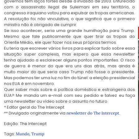
governos têm laços fortes desde a invasão de 2003. Enfurecido
com o assassinato ilegal de Suleimani em seu território, o
congresso iraquiano votou para expulsar as tropas americanas.
A resolução foi não vinculativa, o que significa que o primeiro
ministro não é obrigado de cumprir.
Se isso acontecer, seria uma grande humilhação para Trump.
Mesmo que fale publicamente que quer tirar as tropas do
Oriente Médio, ele quer fazer nos seus próprios termos.
Eu teria que escrever vários livros para explicar tudo sobre essa
situação super complexa, mas espero que essa newsletter
tenha ajudado a esclarecer alguns pontos importantes. O risco
de guerra é menor do que era uns dias atrás, mas ainda é
muito maior do que seria caso Trump não fosse o presidente.
Mas podemos ter uma luz no fim do túnel: a eleição presidencial
nos EUA é em novembro.
Quer saber mais sobre a política doméstica e estrangeira dos
EUA? Me manda um e-mail com seu pedido e talvez eu faça
uma newsletter ou vídeo sobre o assunto no futuro.
* Editor geral do The Intercept
** Divulgado originalmente via
.
newsletter do The Intercept
Edição: The Intercept
Tags:
,
Mundo
Trump