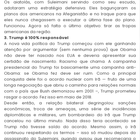
Os aiatolás, com Suleimani servindo como seu escudo,
adotaram uma estratégia defensiva. Eles bagunçaram os
planos dos americanos na Afeganistão e no Iraque para que
eles nunca chegassem a executar a última fase do plano.
Funcionou. Agora só falta o último objetivo: tirar as tropas
americanas da região.
3. Trump é 100% responsável
A nova vida política do Trump começou com ele ganhando
atenção por argumentar (sem nenhuma prova) que Obama
não deve ter nascido nos EUA e deveria apresentar sua
certidão de nascimento. Racismo que chama. A campanha
presidencial do Trump foi basicamente uma campanha anti-
Obama: se Obama fez deve ser ruim. Como a principal
conquista dele foi o acordo nuclear com Irã — fruto de uma
longa negociação que abriu o caminho para relações normais
com o país que Bush demonizou em 2001 –, Trump prometeu
rasgar o acordo. Fez isso em maio de 2018.
Desde então, a relação bilateral degringolou: sanções
econômicas, troca de ameaças, uma série de incidências
diplomáticas e militares, um bombardeio do Irã que Trump
cancelou no último minuto. Nada disso teria acontecido se
Trump não tivesse saído do acordo. Mesmo assim, o Irã
continuou respeitando os termos – isso só mudou depois do
assassinato do Suleimani, quando avisou que recomeçaria o