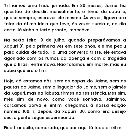
Trilhamos uma linda jornada. Em 80 meses, Jaime fez
questão de decidir, mensalmente, o tema da capa e,
quase sempre, escrever ele mesmo. Às vezes, ligava pra
falar da ótima ideia que teve, às vezes sumia e, no dia
certo, lá vinha o texto pronto, impecável.
Na sexta-feira, 9 de julho, quando preparávamos a
Xapuri 81, pela primeira vez em sete anos, ele me pediu
para cuidar de tudo. Foi uma conversa triste, ele estava
agoniado com os rumos da doença e com a tragédia
que o Brasil enfrentava. Não falamos em morte, mas eu
sabia que era o fim.
Hoje, cá estamos nós, sem as capas do Jaime, sem as
pautas do Jaime, sem o linguajar do Jaime, sem o jaimês
da Xapuri, mas na labuta, firmes na resistência. Mês sim,
mês sim de novo, como você sonhava, Jaiminho,
carcamos porva e, enfim, chegamos à nossa edição
número 100. E, depois da Xapuri 100, como era desejo
seu, a gente segue esperneando.
Fica tranquilo, camarada, que por aqui tá tudo direitim.