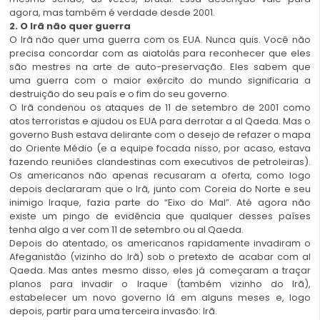
agora, mas também é verdade desde 2001.
2. O Irã não quer guerra
O Irã não quer uma guerra com os EUA. Nunca quis. Você não
precisa concordar com as aiatolás para reconhecer que eles
são mestres na arte de auto-preservação. Eles sabem que
uma guerra com o maior exército do mundo significaria a
destruição do seu país e o fim do seu governo.
O Irã condenou os ataques de 11 de setembro de 2001 como
atos terroristas e ajudou os EUA para derrotar a al Qaeda. Mas o
governo Bush estava delirante com o desejo de refazer o mapa
do Oriente Médio (e a equipe focada nisso, por acaso, estava
fazendo reuniões clandestinas com executivos de petroleiras).
Os americanos não apenas recusaram a oferta, como logo
depois declararam que o Irã, junto com Coreia do Norte e seu
inimigo Iraque, fazia parte do “Eixo do Mal”. Até agora não
existe um pingo de evidência que qualquer desses países
tenha algo a ver com 11 de setembro ou al Qaeda.
Depois do atentado, os americanos rapidamente invadiram o
Afeganistão (vizinho do Irã) sob o pretexto de acabar com al
Qaeda. Mas antes mesmo disso, eles já começaram a traçar
planos para invadir o Iraque (também vizinho do Irã),
estabelecer um novo governo lá em alguns meses e, logo
depois, partir para uma terceira invasão: Irã.