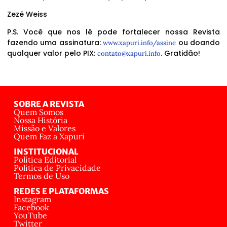
Zezé Weiss
P.S. Você que nos lê pode fortalecer nossa Revista
fazendo uma assinatura:
ou doando
www.xapuri.info/assine
qualquer valor pelo PIX:
. Gratidão!
contato@xapuri.info
SOBRE A REVISTA
Quem Somos
Nossa História
Missão e Valores
Quem Faz a Xapuri
INSTITUCIONAL
Política Editorial
Política de Privacidade
Termos de Uso
REDES E PLATAFORMAS
Instagram
Facebook
YouTube
Twitter