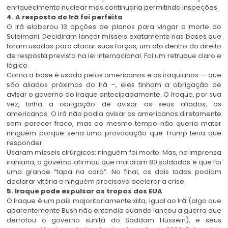
enriquecimento nuclear mas continuaria permitindo inspeções.
4. A resposta do Irã foi perfeita
O Irã elaborou 13 opções de planos para vingar a morte do
Suleimani. Decidiram lançar mísseis exatamente nas bases que
foram usadas para atacar suas forças, um ato dentro do direito
de resposta previsto na lei internacional. Foi um retruque claro e
lógico.
Como a base é usada pelos americanos e os iraquianos — que
são aliados próximos do Irã –, eles tinham a obrigação de
avisar o governo do Iraque antecipadamente. O Iraque, por sua
vez, tinha a obrigação de avisar os seus aliados, os
americanos. O Irã não podia avisar os americanos diretamente
sem parecer fraco, mas ao mesmo tempo não queria matar
ninguém porque seria uma provocação que Trump teria que
responder.
Usaram mísseis cirúrgicos: ninguém foi morto. Mas, na imprensa
iraniana, o governo afirmou que mataram 80 soldados e que foi
uma grande “tapa na cara”. No final, os dois lados podiam
declarar vitória e ninguém precisava acelerar a crise.
5. Iraque pode expulsar as tropas dos EUA
O Iraque é um país majoritariamente xiita, igual ao Irã (algo que
aparentemente Bush não entendia quando lançou a guerra que
derrotou o governo sunita do Saddam Hussein), e seus