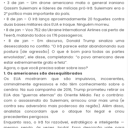
• 3 de jan – Um drone americano mata o general iraniano
Qassim Suleimani e líderes de milícias pró-Irã. Suleimani era o
2º político mais importante do país;
• 8 de jan – O Irã lança aproximadamente 20 foguetes contra
duas bases militares dos EUA e Iraque. Ninguém morreu;
• 8 de jan – Voo 752 da Ukraine International Airlines cai perto de
Teerã, matando todos os 176 passageiros;
• 8 de jan – Em discurso, Donald Trump sinaliza uma
desescalada no conflito. “O Irã parece estar abandonando sua
postura [de agressão]. O que é bom para todas as partes
envolvidas”, ele disse, completando: “o povo americano deve
estar extremamente grato e feliz”.
Agora, o que você precisa saber sobre isso?
1. Os americanos são desequilibrados
Os EUA mostraram que são impulsivos, incoerentes,
criminalmente agressivos e não têm conhecimento sobre o
cenário. Na sua campanha de 2016, Trump prometeu retirar os
EUA das “guerras eternas” do Oriente Médio. Fez o contrário:
com o assassinato do Suleimani, arriscou criar mais uma (e
contra seu adversário mais poderoso da região). Além disso,
analistas concordam que o ataque foi ilegal e criou
precedentes perigosos.
Enquanto isso, o Irã foi razoável, estratégico e inteligente —
mesmo sendo, às vezes, brutal. Essa descrição vale para