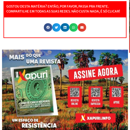
GOSTOU DESTA MATÉRIA? ENTÃO, POR FAVOR, PASSA PRA FRENTE.
COMPARTILHE EM TODAS AS SUAS REDES. NÃO CUSTA NADA, É SÓ CLICAR!