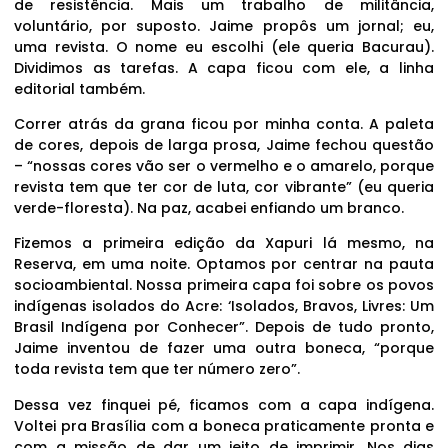
de resistência. Mais um trabalho de militância,
voluntário, por suposto. Jaime propôs um jornal; eu,
uma revista. O nome eu escolhi (ele queria Bacurau).
Dividimos as tarefas. A capa ficou com ele, a linha
editorial também.
Correr atrás da grana ficou por minha conta. A paleta
de cores, depois de larga prosa, Jaime fechou questão
– “nossas cores vão ser o vermelho e o amarelo, porque
revista tem que ter cor de luta, cor vibrante” (eu queria
verde-floresta). Na paz, acabei enfiando um branco.
Fizemos a primeira edição da Xapuri lá mesmo, na
Reserva, em uma noite. Optamos por centrar na pauta
socioambiental. Nossa primeira capa foi sobre os povos
indígenas isolados do Acre: ‘Isolados, Bravos, Livres: Um
Brasil Indígena por Conhecer”. Depois de tudo pronto,
Jaime inventou de fazer uma outra boneca, “porque
toda revista tem que ter número zero”.
Dessa vez finquei pé, ficamos com a capa indígena.
Voltei pra Brasília com a boneca praticamente pronta e
com a missão de dar um jeito de imprimir. Nos dias