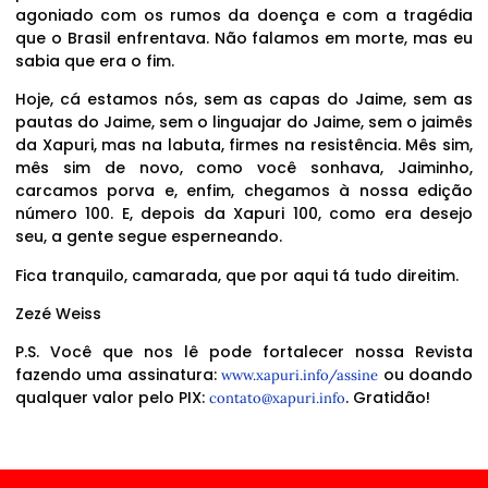
agoniado com os rumos da doença e com a tragédia
que o Brasil enfrentava. Não falamos em morte, mas eu
sabia que era o fim.
Hoje, cá estamos nós, sem as capas do Jaime, sem as
pautas do Jaime, sem o linguajar do Jaime, sem o jaimês
da Xapuri, mas na labuta, firmes na resistência. Mês sim,
mês sim de novo, como você sonhava, Jaiminho,
carcamos porva e, enfim, chegamos à nossa edição
número 100. E, depois da Xapuri 100, como era desejo
seu, a gente segue esperneando.
Fica tranquilo, camarada, que por aqui tá tudo direitim.
Zezé Weiss
P.S. Você que nos lê pode fortalecer nossa Revista
fazendo uma assinatura:
ou doando
www.xapuri.info/assine
qualquer valor pelo PIX:
. Gratidão!
contato@xapuri.info