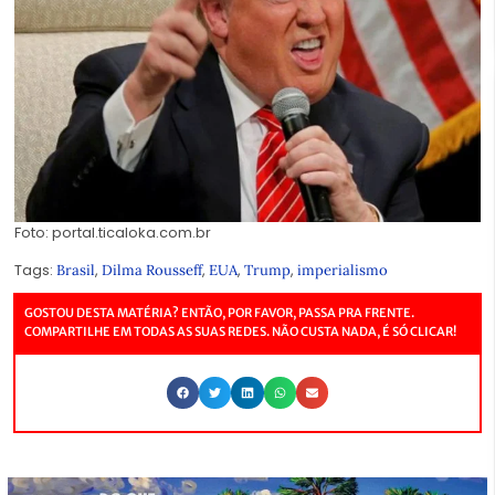
Foto: portal.ticaloka.com.br
Tags:
,
,
,
,
Brasil
Dilma Rousseff
EUA
Trump
imperialismo
GOSTOU DESTA MATÉRIA? ENTÃO, POR FAVOR, PASSA PRA FRENTE.
COMPARTILHE EM TODAS AS SUAS REDES. NÃO CUSTA NADA, É SÓ CLICAR!