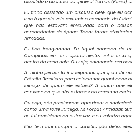
assistido o discurso do general Tomás (Paiva) u
Eu tinha assistido um discurso dele, que eu ach
isso é que ele veio assumir o comando do Exérc
que não estavam envolvidas com o bolson
comandantes da época. Todos foram afastados e
Armadas.
Eu fico imaginando. Eu fiquei sabendo de
Campinas, em um apartamento, tinha uma q
dentro da casa dele. Ou seja, colocando em risc
A minha pergunta é a seguinte: que grau de r
Exército Brasileiro para colecionar quantidade
serviço de quem ele estava? A quem que ele
convencido que nós estamos no caminho certo 
Ou seja, nós precisamos aproximar a sociedade 
como uma forte inimiga. As Forças Armadas têm u
eu fui presidente da outra vez, e eu valorizo agor
Eles têm que cumprir a constituição deles, ele