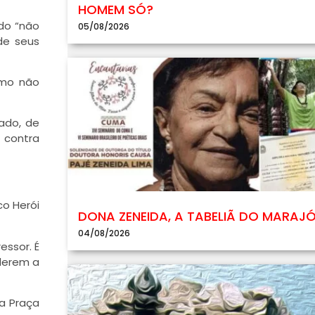
HOMEM SÓ?
ndo “não
05/08/2026
de seus
omo não
ado, de
u contra
o Herói
DONA ZENEIDA, A TABELIÃ DO MARAJ
04/08/2026
essor. É
nderem a
a Praça