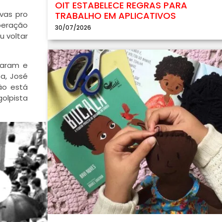
OIT ESTABELECE REGRAS PARA
ivas pro
TRABALHO EM APLICATIVOS
operação
30/07/2026
u voltar
eraram e
a, José
ão está
olpista