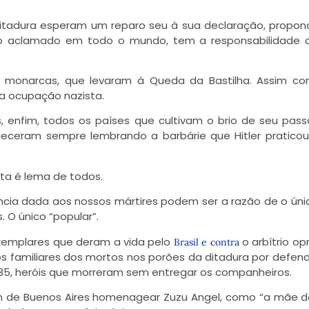
a ditadura esperam um reparo seu à sua declaração, propo
do aclamado em todo o mundo, tem a responsabilidade 
 monarcas, que levaram à Queda da Bastilha. Assim c
 a ocupação nazista.
, enfim, todos os países que cultivam o brio de seu pass
taleceram sempre lembrando a barbárie que Hitler pratico
ta é lema de todos.
ia dada aos nossos mártires podem ser a razão de o únic
. O único “popular”.
 exemplares que deram a vida pelo
o arbítrio opr
Brasil e contra
os familiares dos mortos nos porões da ditadura por defe
1985, heróis que morreram sem entregar os companheiros.
am de Buenos Aires homenagear Zuzu Angel, como “a mãe d