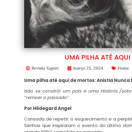
UMA PILHA ATÉ AQUI
Revista Xapuri
março 25, 2024
Home
Uma pilha até aqui de mortos: Anistia Nunca
Não se constrói um país e uma História /
sobr
“remoer o passado”.
Por Hildegard Angel
Cansada de repetir: o esquecimento e a perpét
Senhas que inspiraram o evento do último domi
grande ERRO cometido no passado.