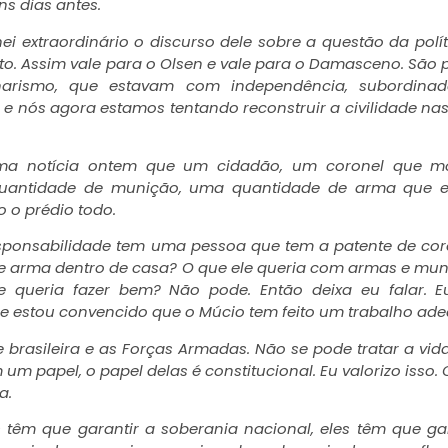
ns dias antes.
ei extraordinário o discurso dele sobre a questão da polít
ito. Assim vale para o Olsen e vale para o Damasceno. São
arismo, que estavam com independência, subordina
 nós agora estamos tentando reconstruir a civilidade nas
 uma notícia ontem que um cidadão, um coronel que 
uantidade de munição, uma quantidade de arma que e
o o prédio todo.
esponsabilidade tem uma pessoa que tem a patente de cor
 de arma dentro de casa? O que ele queria com armas e mu
 queria fazer bem? Não pode. Então deixa eu falar. E
e estou convencido que o Múcio tem feito um trabalho ad
brasileira e as Forças Armadas. Não se pode tratar a vida
m papel, o papel delas é constitucional. Eu valorizo isso
a.
s têm que garantir a soberania nacional, eles têm que ga