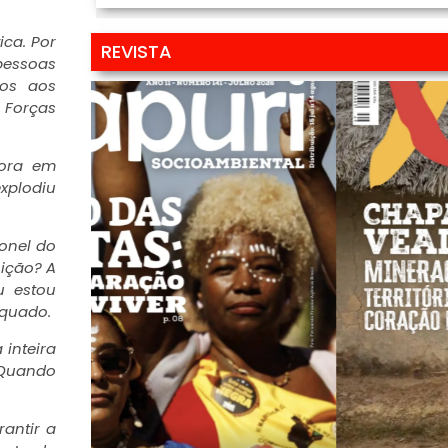
ica. Por
REVISTA
 pessoas
dos aos
 Forças
mora em
xplodiu
onel do
nição? A
u estou
equado.
 inteira
. Quando
rantir a