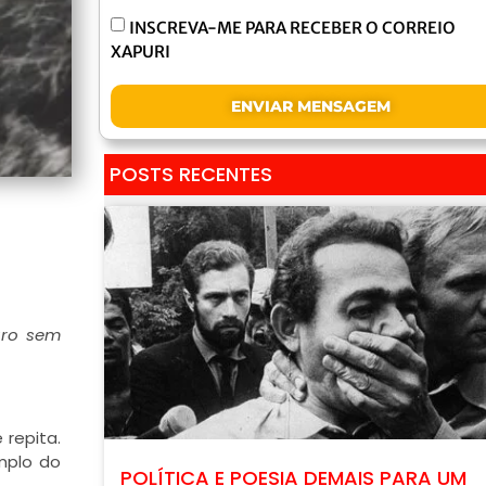
INSCREVA-ME PARA RECEBER O CORREIO
XAPURI
ENVIAR MENSAGEM
POSTS RECENTES
uro sem
repita.
emplo do
POLÍTICA E POESIA DEMAIS PARA UM