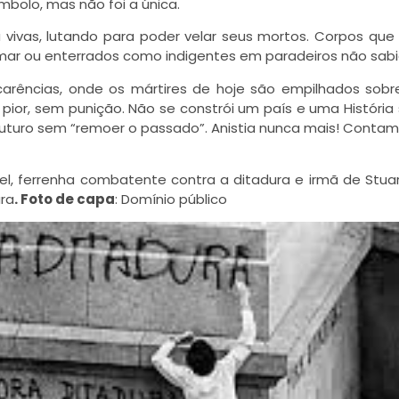
símbolo, mas não foi a única.
 vivas, lutando para poder velar seus mortos. Corpos que
 mar ou enterrados como indigentes em paradeiros não sab
arências, onde os mártires de hoje são empilhados sobr
pior, sem punição. Não se constrói um país e uma História
 futuro sem “remoer o passado”. Anistia nunca mais! Cont
gel, ferrenha combatente contra a ditadura e irmã de Stua
ura
. Foto de capa
: Domínio público