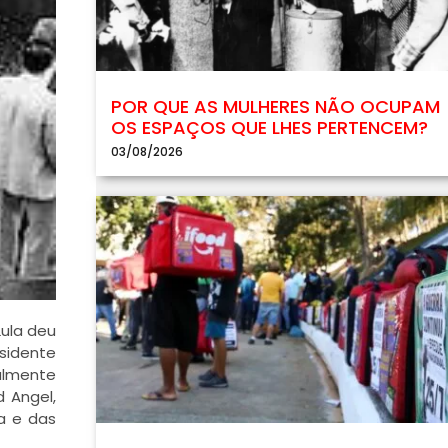
POR QUE AS MULHERES NÃO OCUPAM
OS ESPAÇOS QUE LHES PERTENCEM?
03/08/2026
Lula deu
esidente
ialmente
d Angel,
ta e das