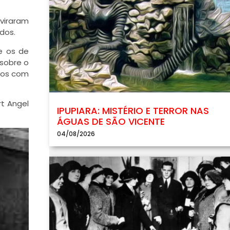
 viraram
idos.
e os de
 sobre o
amos com
rt Angel
IPUPIARA: MISTÉRIO E TERROR NAS
ÁGUAS DE SÃO VICENTE
04/08/2026