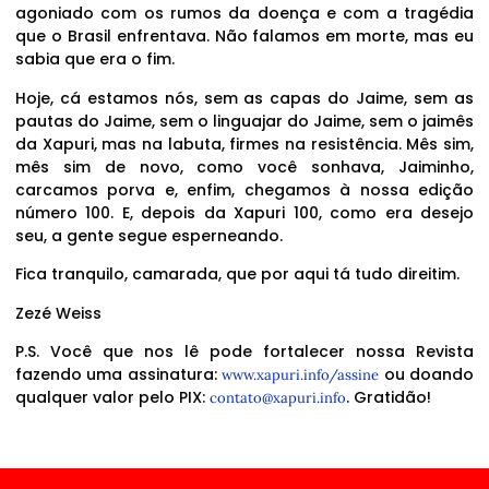
agoniado com os rumos da doença e com a tragédia
que o Brasil enfrentava. Não falamos em morte, mas eu
sabia que era o fim.
Hoje, cá estamos nós, sem as capas do Jaime, sem as
pautas do Jaime, sem o linguajar do Jaime, sem o jaimês
da Xapuri, mas na labuta, firmes na resistência. Mês sim,
mês sim de novo, como você sonhava, Jaiminho,
carcamos porva e, enfim, chegamos à nossa edição
número 100. E, depois da Xapuri 100, como era desejo
seu, a gente segue esperneando.
Fica tranquilo, camarada, que por aqui tá tudo direitim.
Zezé Weiss
P.S. Você que nos lê pode fortalecer nossa Revista
fazendo uma assinatura:
ou doando
www.xapuri.info/assine
qualquer valor pelo PIX:
. Gratidão!
contato@xapuri.info