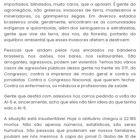
importados, blindados, muito caros, que o apóiam. É gente do
agronegócio, são grileiros, invasores de terra, madeireiros e
mineradores, os garimpeiros ilegais. Em diversos estados
brasileiros onde, geralmente, encontram-se as comunidades
indígenas e quilombolas, além dos seringueiros e extrativistas,
gente que vive da terra, dos rios, da floresta, portanto do
equilíbrio ambiental que esses invasores afetam e destroem.
Pessoas que andam pelas ruas enrolados na bandeira
brasileira, nos aviões, nos bares, nos restaurantes. São
arrogantes, agressivos, podem ser violentos. Temos tido vários
casos de agressões públicas dessa gente na frente do STF, do
Congresso, contra a imprensa de modo geral e contra os
jornalistas. Contra o Congresso Nacional, que querem fechar.
Contra os enfermeiros, os médicos e profissionais de saúde.
Gente que desfila com adesivos nos carros pedindo a volta do
AI-5 e, sinceramente, acho que eles não têm ideia do que tenha
sido o AI-5.
A situação está insustentável. Hoje o obituário chegou a 22.165
mortos. Não são apenas números, estatísticas, são seres
humanos. São pessoas que poderiam ser nossos familiares,
podiam ser nós mesmos. A capa do jornal O Globo de 10 de