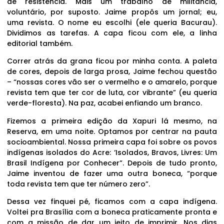
de resistência. Mais um trabalho de militância,
voluntário, por suposto. Jaime propôs um jornal; eu,
uma revista. O nome eu escolhi (ele queria Bacurau).
Dividimos as tarefas. A capa ficou com ele, a linha
editorial também.
Correr atrás da grana ficou por minha conta. A paleta
de cores, depois de larga prosa, Jaime fechou questão
– “nossas cores vão ser o vermelho e o amarelo, porque
revista tem que ter cor de luta, cor vibrante” (eu queria
verde-floresta). Na paz, acabei enfiando um branco.
Fizemos a primeira edição da Xapuri lá mesmo, na
Reserva, em uma noite. Optamos por centrar na pauta
socioambiental. Nossa primeira capa foi sobre os povos
indígenas isolados do Acre: ‘Isolados, Bravos, Livres: Um
Brasil Indígena por Conhecer”. Depois de tudo pronto,
Jaime inventou de fazer uma outra boneca, “porque
toda revista tem que ter número zero”.
Dessa vez finquei pé, ficamos com a capa indígena.
Voltei pra Brasília com a boneca praticamente pronta e
com a missão de dar um jeito de imprimir. Nos dias