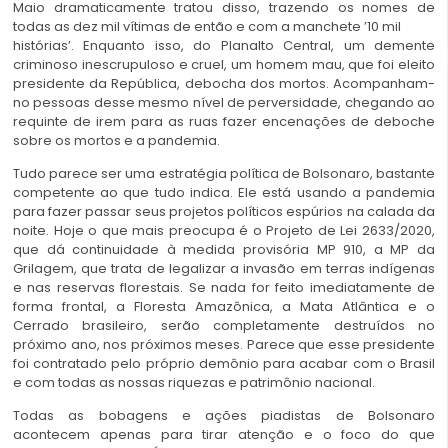
Maio dramaticamente tratou disso, trazendo os nomes de
todas as dez mil vítimas de então e com a manchete ’10 mil
histórias’. Enquanto isso, do Planalto Central, um demente
criminoso inescrupuloso e cruel, um homem mau, que foi eleito
presidente da República, debocha dos mortos. Acompanham-
no pessoas desse mesmo nível de perversidade, chegando ao
requinte de irem para as ruas fazer encenações de deboche
sobre os mortos e a pandemia.
Tudo parece ser uma estratégia política de Bolsonaro, bastante
competente ao que tudo indica. Ele está usando a pandemia
para fazer passar seus projetos políticos espúrios na calada da
noite. Hoje o que mais preocupa é o Projeto de Lei 2633/2020,
que dá continuidade à medida provisória MP 910, a MP da
Grilagem, que trata de legalizar a invasão em terras indígenas
e nas reservas florestais. Se nada for feito imediatamente de
forma frontal, a Floresta Amazônica, a Mata Atlântica e o
Cerrado brasileiro, serão completamente destruídos no
próximo ano, nos próximos meses. Parece que esse presidente
foi contratado pelo próprio demônio para acabar com o Brasil
e com todas as nossas riquezas e patrimônio nacional.
Todas as bobagens e ações piadistas de Bolsonaro
acontecem apenas para tirar atenção e o foco do que