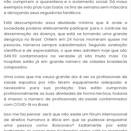
não cumprirem a quarentena e o isolamento social. Dá maus
exemplos indo pras ruas todos os fins de semana sem máscara
e abraçando seus seguidores fanáticos.
Está descumprindo essa atividade mínima que é onde a
sociedade poderia efetivamente participar para o controle da
disseminação da doença, que está se tornando uma grande
desgraça no Brasil. Ontem em 24 horas morreram quase mil
pessoas, números sempre subestimados. Segundo avaliação
científica e de especialistas, o que eles admitem hoje que são
349.113 contaminados na verdade já são muito mais. Os
hospitais estão já em grande número de cidades brasileiras
colapsados.
Uma coisa que me causa grande dor é ver os profissionais de
saúde expostos por não terem equipamento adequado e
necessário para sua proteção. Eles estão cumprindo
profissionalmente as suas atividades de forma heróica, todavia
é imenso o número de profissionais da saúde contaminados
com COVID-19 no Brasil.
Isso me faz pensar: será que não existe um fórum internacional
de direitos humanos e ética em que se pudesse enquadrar
uma pessoa como Bolsonaro? Exatamente por estar
praticando as coisas mais hediondas como está no momento