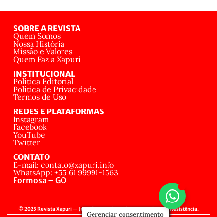
SOBRE A REVISTA
Quem Somos
Nossa História
Missão e Valores
Quem Faz a Xapuri
INSTITUCIONAL
Política Editorial
Política de Privacidade
Termos de Uso
REDES E PLATAFORMAS
Instagram
Facebook
YouTube
Twitter
CONTATO
E-mail: contato@xapuri.info
WhatsApp: +55 61 99991-1563
Formosa – GO
© 2025 Revista Xapuri — Jornalismo Independente, Popular e de Resistência.
Gerenciar consentimento