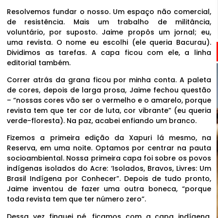
Resolvemos fundar o nosso. Um espaço não comercial,
de resistência. Mais um trabalho de militância,
voluntário, por suposto. Jaime propôs um jornal; eu,
uma revista. O nome eu escolhi (ele queria Bacurau).
Dividimos as tarefas. A capa ficou com ele, a linha
editorial também.
Correr atrás da grana ficou por minha conta. A paleta
de cores, depois de larga prosa, Jaime fechou questão
– “nossas cores vão ser o vermelho e o amarelo, porque
revista tem que ter cor de luta, cor vibrante” (eu queria
verde-floresta). Na paz, acabei enfiando um branco.
Fizemos a primeira edição da Xapuri lá mesmo, na
Reserva, em uma noite. Optamos por centrar na pauta
socioambiental. Nossa primeira capa foi sobre os povos
indígenas isolados do Acre: ‘Isolados, Bravos, Livres: Um
Brasil Indígena por Conhecer”. Depois de tudo pronto,
Jaime inventou de fazer uma outra boneca, “porque
toda revista tem que ter número zero”.
Dessa vez finquei pé, ficamos com a capa indígena.