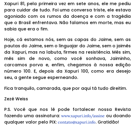
Xapuri 81, pela primeira vez em sete anos, ele me pediu
para cuidar de tudo. Foi uma conversa triste, ele estava
agoniado com os rumos da doença e com a tragédia
que o Brasil enfrentava. Não falamos em morte, mas eu
sabia que era o fim.
Hoje, cá estamos nós, sem as capas do Jaime, sem as
pautas do Jaime, sem o linguajar do Jaime, sem o jaimês
da Xapuri, mas na labuta, firmes na resistência. Mês sim,
mês sim de novo, como você sonhava, Jaiminho,
carcamos porva e, enfim, chegamos à nossa edição
número 100. E, depois da Xapuri 100, como era desejo
seu, a gente segue esperneando.
Fica tranquilo, camarada, que por aqui tá tudo direitim.
Zezé Weiss
P.S. Você que nos lê pode fortalecer nossa Revista
fazendo uma assinatura:
ou doando
www.xapuri.info/assine
qualquer valor pelo PIX:
. Gratidão!
contato@xapuri.info