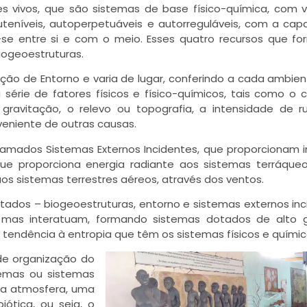
es vivos, que são sistemas de base físico-química, com v
teníveis, autoperpetuáveis e autorreguláveis, com a cap
-se entre si e com o meio. Esses quatro recursos que f
iogeoestruturas.
Viajantes
o de Entorno e varia de lugar, conferindo a cada ambien
série de fatores físicos e físico-químicos, tais como o 
gravitação, o relevo ou topografia, a intensidade de ru
veniente de outras causas.
amados Sistemas Externos Incidentes, que proporcionam 
que proporciona energia radiante aos sistemas terráqueo
os sistemas terrestres aéreos, através dos ventos.
tados – biogeoestruturas, entorno e sistemas externos in
 mas interatuam, formando sistemas dotados de alto 
endência à entropia que têm os sistemas físicos e químic
de organização do
emas ou sistemas
a atmosfera, uma
ótica, ou seja, o