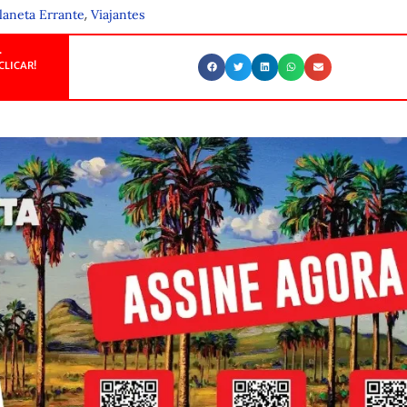
,
laneta Errante
Viajantes
.
CLICAR!