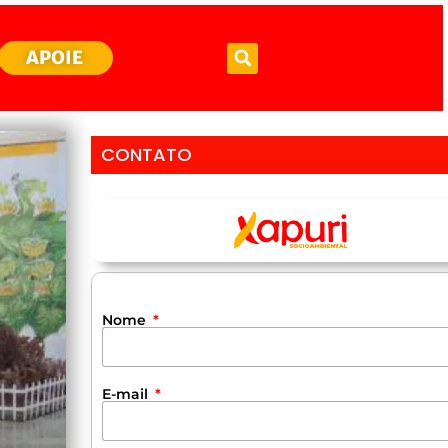
APOIE
CONTATO
Nome
E-mail