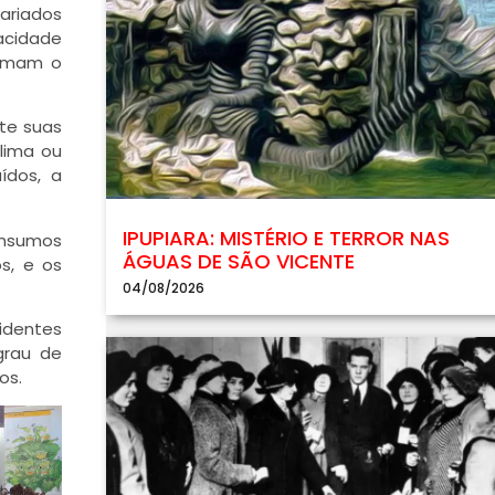
ariados
acidade
ormam o
te suas
clima ou
ídos, a
IPUPIARA: MISTÉRIO E TERROR NAS
insumos
ÁGUAS DE SÃO VICENTE
s, e os
04/08/2026
cidentes
grau de
os.