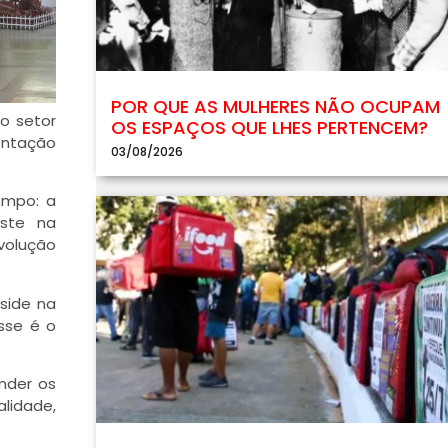
POR QUE AS MULHERES NÃO OCUPAM
o setor
OS ESPAÇOS QUE LHES PERTENCEM?
entação
03/08/2026
empo: a
iste na
volução
antes
side na
sse é o
nder os
alidade,