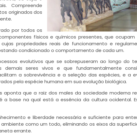
ais. Compreende
os originados dos
ente.
rado por todos os
 componentes físicos e químicos presentes, que ocupam 
cujas propriedades reais de funcionamento e regulam
 estando condicionado o comportamento de cada um.
rocessos evolutivos que se sobrepuseram ao longo do t
os demais seres vivos e que fundamentalmente cons
cilitam a sobrevivência e a seleção das espécies, e a e
ogrados pela espécie humana em sua evolução biológica.
Viaj
s aponta que a raiz dos males da sociedade moderna re
a base na qual está a essência da cultura ocidental. E
antes
hecimento e liberdade necessária e suficiente para ente
 ambiente como um todo, eliminando os eixos da superfici
aneta errante.
Viajantes