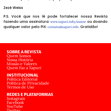
Zezé Weiss
P.S. Você que nos lê pode fortalecer nossa Revista
fazendo uma assinatura:
ou doando
www.xapuri.info/assine
qualquer valor pelo PIX:
. Gratidão!
contato@xapuri.info
SOBRE A REVISTA
Quem Somos
Nossa História
Missão e Valores
Quem Faz a Xapuri
INSTITUCIONAL
Política Editorial
Política de Privacidade
Termos de Uso
REDES E PLATAFORMAS
Instagram
Facebook
YouTube
Twitter