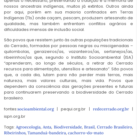
apenas o necessário, preservando a tradição e a memória de
nossos ancestrais indígenas, muitos já extintos. Outros ainda
por aqui, porém em sua maioria confinados em Terras
Indígenas (TIs) onde caçam, pescam, produzem artesanato de
qualidade, mas também enfrentam conflitos agrários e
dificuldades imensas de inclusão social.
São povos que resistem junto às outras populações tradicionais
do Cerrado, formadas por pessoas negras ou miscigenadas –
quilombolas, geraizeiros/as, vazanteiros/as, sertanejos/as,
ribeirinhos/as que, segundo o Instituto Socioambiental (ISA)
“aprenderam, ao longo de séculos, a retirar do Cerrado
recursos para alimentação, utensílios e artesanato”. São povos
que, a cada dia, lutam para não perder mais terras, mais
natureza, mais valores culturais, mais vida. Povos que
dependem da consciência das gerações presentes e futuras
para continuarem preservando a biodiversidade do Cerrado
brasileiro.
fontes:
socioambiental.org
| pequi.org.br |
redecerrado.org.br
|
ispn.org.br
Tags:
,
,
,
,
,
Agroecologia
Anta
Biodiversidade
Brasil
Cerrado Brasileiro
,
,
Ribeirinhos
Tamanduá-bandeira
cachorro-do-mato