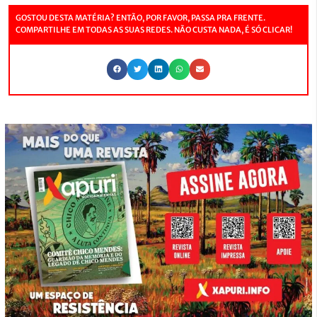
GOSTOU DESTA MATÉRIA? ENTÃO, POR FAVOR, PASSA PRA FRENTE.
COMPARTILHE EM TODAS AS SUAS REDES. NÃO CUSTA NADA, É SÓ CLICAR!