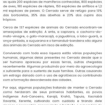
as quais 200 espécies de mamíferos conhecidas, 800 espécies
de aves, 180 espécies de répteis, 150 espécies de anfíbios e 1,2
mil espécies de peixes. O Cerrado serve de refúgio para 13%
das borboletas, 35% das abelhas e 23% dos cupins dos
trópicos.
Cerca de 137 espécies de animais do Cerrado encontram-se
ameaçadas de extinção. A anta, a capivara, o cachorro-do-
mato-vinagre, o gato-maracajá, a jaguatirica, o lobo-guará, a
onça-pintada, a suçuarana e o tamanduá-bandeira são alguns
dos animais do Cerrado em risco de extinção.
Convivendo com toda essa riqueza estão várias populações
humanas, algumas delas presentes no Cerrado desde que o
ser humano apareceu por essas terras, outras chegadas
recentemente. Algumas produzindo por meio da agroecologia
o suficiente para o sustento de suas famílias. Outras causando
um estrago danado com o uso de agrotóxicos ou contribuindo
com a formação desordenada das cidades.
Por aqui, algumas populações tratando de manter o Cerrado
como herdaram de seus primeiros habitantes, os povos
indígenas Avá-Canoeiro, Karajá, Krahô, Tapuia, Xacriabá
Xavante, Xerente, cultivando com cuidado e tirando dele