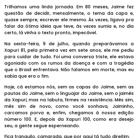
Trilhamos uma linda jornada. Em 80 meses, Jaime fez
questão de decidir, mensalmente, o tema da capa e,
quase sempre, escrever ele mesmo. Às vezes, ligava pra
falar da ótima ideia que teve, às vezes sumia e, no dia
certo, lá vinha o texto pronto, impecável.
Na sexta-feira, 9 de julho, quando preparávamos a
Xapuri 81, pela primeira vez em sete anos, ele me pediu
para cuidar de tudo. Foi uma conversa triste, ele estava
agoniado com os rumos da doença e com a tragédia
que o Brasil enfrentava. Não falamos em morte, mas eu
sabia que era o fim.
Hoje, cá estamos nós, sem as capas do Jaime, sem as
pautas do Jaime, sem o linguajar do Jaime, sem o jaimês
da Xapuri, mas na labuta, firmes na resistência. Mês sim,
mês sim de novo, como você sonhava, Jaiminho,
carcamos porva e, enfim, chegamos à nossa edição
número 100. E, depois da Xapuri 100, como era desejo
seu, a gente segue esperneando.
Fica tranquilo, camarada, que por aqui tá tudo direitim.