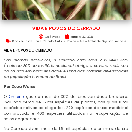
VIDA E POVOS DO CERRADO
Zezé Weiss
outubro 22, 2021
,
,
,
,
,
,
Biodiversidade
Brasil
Cerrado
Cultura
Ecologia
Meio Ambiente
Sagrado Indígena
VIDA E POVOS DO CERRADO
D
os biomas brasileiros, o Cerrado com seus 2.036.448 km2
(mais de 20% do território nacional) abriga a savana mais rica
do mundo em biodiversidade e uma das maiores diversidades
de população humana do Brasil…
Por Zezé Weiss
O
guarda mais de 30% da biodiversidade brasileira,
Cerrado
incluindo cerca de 15 mil espécies de plantas, das quais 11 mil
espécies nativas catalogadas, 220 espécies de uso medicinal
comprovado e 400 espécies utilizadas na recuperação de
solos degradados.
No Cerrado vivem mais de 1,5 mil espécies de animais, dentre