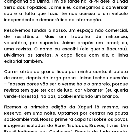
campanha da Dilma. Fim de tarde na RPPN dele, a Linda
Serra dos Topázios. Jaime e eu começamos a conversar
sobre a falta que fazia termos acesso a um veículo
independente e democrático de informação.
Resolvemos fundar o nosso. Um espaço não comercial,
de resistência. Mais um trabalho de militância,
voluntário, por suposto. Jaime propôs um jornal; eu,
uma revista. O nome eu escolhi (ele queria Bacurau).
Dividimos as tarefas. A capa ficou com ele, a linha
editorial também.
Correr atrás da grana ficou por minha conta. A paleta
de cores, depois de larga prosa, Jaime fechou questão
– “nossas cores vão ser o vermelho e o amarelo, porque
revista tem que ter cor de luta, cor vibrante” (eu queria
verde-floresta). Na paz, acabei enfiando um branco.
Fizemos a primeira edição da Xapuri lá mesmo, na
Reserva, em uma noite. Optamos por centrar na pauta
socioambiental. Nossa primeira capa foi sobre os povos
indígenas isolados do Acre: ‘Isolados, Bravos, Livres: Um
Brasil Indígena por Conhecer”. Depois de tudo pronto,