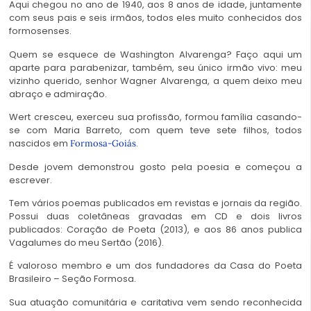
Aqui chegou no ano de 1940, aos 8 anos de idade, juntamente
com seus pais e seis irmãos, todos eles muito conhecidos dos
formosenses.
Quem se esquece de Washington Alvarenga? Faço aqui um
aparte para parabenizar, também, seu único irmão vivo: meu
vizinho querido, senhor Wagner Alvarenga, a quem deixo meu
abraço e admiração.
Wert cresceu, exerceu sua profissão, formou família casando-
se com Maria Barreto, com quem teve sete filhos, todos
nascidos em
.
Formosa-Goiás
Desde jovem demonstrou gosto pela poesia e começou a
escrever.
Tem vários poemas publicados em revistas e jornais da região.
Possui duas coletâneas gravadas em CD e dois livros
publicados: Coração de Poeta (2013), e aos 86 anos publica
Vagalumes do meu Sertão (2016).
É valoroso membro e um dos fundadores da Casa do Poeta
Brasileiro – Seção Formosa.
Sua atuação comunitária e caritativa vem sendo reconhecida