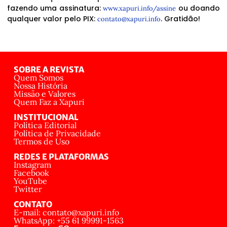
fazendo uma assinatura:
ou doando
www.xapuri.info/assine
qualquer valor pelo PIX:
. Gratidão!
contato@xapuri.info
SOBRE A REVISTA
Quem Somos
Nossa História
Missão e Valores
Quem Faz a Xapuri
INSTITUCIONAL
Política Editorial
Política de Privacidade
Termos de Uso
REDES E PLATAFORMAS
Instagram
Facebook
YouTube
Twitter
CONTATO
E-mail: contato@xapuri.info
WhatsApp: +55 61 99991-1563