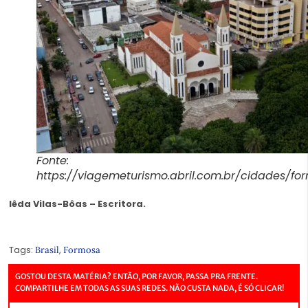
Fonte:
https://viagemeturismo.abril.com.br/cidades/fo
Iêda Vilas-Bôas – Escritora.
Tags:
,
Brasil
Formosa
GOSTOU DESTA MATÉRIA? ENTÃO, POR FAVOR, PASSA PRA FRENTE.
COMPARTILHE EM TODAS AS SUAS REDES. NÃO CUSTA NADA, É SÓ CLICAR!