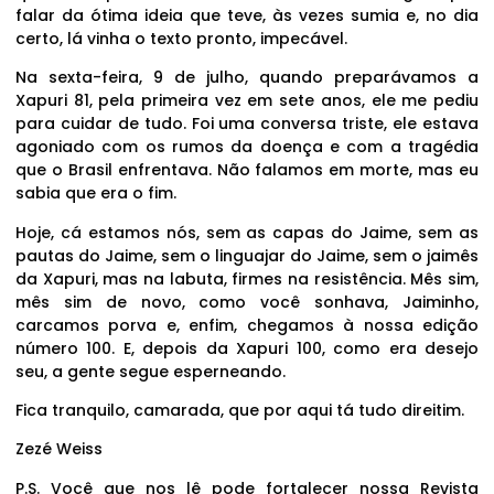
falar da ótima ideia que teve, às vezes sumia e, no dia
certo, lá vinha o texto pronto, impecável.
Na sexta-feira, 9 de julho, quando preparávamos a
Xapuri 81, pela primeira vez em sete anos, ele me pediu
para cuidar de tudo. Foi uma conversa triste, ele estava
agoniado com os rumos da doença e com a tragédia
que o Brasil enfrentava. Não falamos em morte, mas eu
sabia que era o fim.
Hoje, cá estamos nós, sem as capas do Jaime, sem as
pautas do Jaime, sem o linguajar do Jaime, sem o jaimês
da Xapuri, mas na labuta, firmes na resistência. Mês sim,
mês sim de novo, como você sonhava, Jaiminho,
carcamos porva e, enfim, chegamos à nossa edição
número 100. E, depois da Xapuri 100, como era desejo
seu, a gente segue esperneando.
Fica tranquilo, camarada, que por aqui tá tudo direitim.
Zezé Weiss
P.S. Você que nos lê pode fortalecer nossa Revista