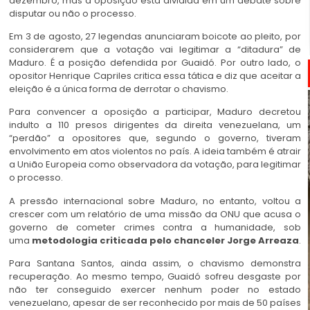
dezembro, mas a oposição está dividida em um debate sobre
disputar ou não o processo.
Em 3 de agosto, 27 legendas anunciaram boicote ao pleito, por
considerarem que a votação vai legitimar a “ditadura” de
Maduro. É a posição defendida por Guaidó. Por outro lado, o
opositor Henrique Capriles critica essa tática e diz que aceitar a
eleição é a única forma de derrotar o chavismo.
Para convencer a oposição a participar, Maduro decretou
indulto a 110 presos dirigentes da direita venezuelana, um
“perdão” a opositores que, segundo o governo, tiveram
envolvimento em atos violentos no país. A ideia também é atrair
a União Europeia como observadora da votação, para legitimar
o processo.
A pressão internacional sobre Maduro, no entanto, voltou a
crescer com um relatório de uma missão da ONU que acusa o
governo de cometer crimes contra a humanidade, sob
uma
metodologia criticada pelo chanceler Jorge Arreaza
.
Para Santana Santos, ainda assim, o chavismo demonstra
recuperação. Ao mesmo tempo, Guaidó sofreu desgaste por
não ter conseguido exercer nenhum poder no estado
venezuelano, apesar de ser reconhecido por mais de 50 países