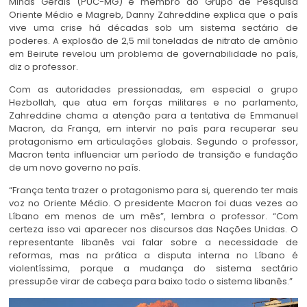
Minas Gerais (PUC-MG) e membro do Grupo de Pesquisa
Oriente Médio e Magreb, Danny Zahreddine explica que o país
vive uma crise há décadas sob um sistema sectário de
poderes. A explosão de 2,5 mil toneladas de nitrato de amônio
em Beirute revelou um problema de governabilidade no país,
diz o professor.
Com as autoridades pressionadas, em especial o grupo
Hezbollah, que atua em forças militares e no parlamento,
Zahreddine chama a atenção para a tentativa de Emmanuel
Macron, da França, em intervir no país para recuperar seu
protagonismo em articulações globais. Segundo o professor,
Macron tenta influenciar um período de transição e fundação
de um novo governo no país.
“França tenta trazer o protagonismo para si, querendo ter mais
voz no Oriente Médio. O presidente Macron foi duas vezes ao
Líbano em menos de um mês”, lembra o professor. “Com
certeza isso vai aparecer nos discursos das Nações Unidas. O
representante libanês vai falar sobre a necessidade de
reformas, mas na prática a disputa interna no Líbano é
violentíssima, porque a mudança do sistema sectário
pressupõe virar de cabeça para baixo todo o sistema libanês.”