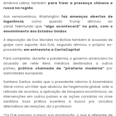
América Latina, também
para frear a presença chinesa e
russa na região
.
Aos venezuelanos, Washington
faz ameaças abertas de
ingerência
, como quando Trump afirmou ao
canal
Telemundo
que
“algo acontecerá” no país, com o
envolvimento dos Estados Unidos
.
A deposição de Evo Morales na Bolívia também é acusada de
golpe com suporte dos EUA, segundo afirmou o próprio ex-
presidente,
em entrevista a CartaCapital
.
Para completar, durante a pandemia, o governo americano foi
acusado de reter itens médicos destinados a outros
países,
prática chamada de “pirataria moderna”
por
autoridades europeias.
Santana Santos avalia que o presidente retorna à Assembleia
Geral como um líder que abdicou da hegemonia global, vide a
retirada de acordos, a aplicação de bloqueios econômicos, as
intervenções em outros países e as ações corsárias na crise
sanitária. Essa prática incentiva a busca por circuitos
alternativos de relações, diz o professor.
“Os EUA passam a impor sua dominação, o que é diferente de