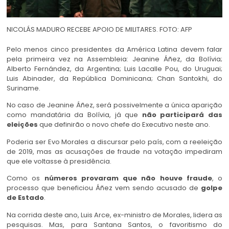
NICOLÁS MADURO RECEBE APOIO DE MILITARES. FOTO: AFP
Pelo menos cinco presidentes da América Latina devem falar
pela primeira vez na Assembleia: Jeanine Áñez, da Bolívia;
Alberto Fernández, da Argentina; Luis Lacalle Pou, do Uruguai;
Luis Abinader, da República Dominicana; Chan Santokhi, do
Suriname.
No caso de Jeanine Áñez, será possivelmente a única aparição
como mandatária da Bolívia, já que
não participará das
eleições
que definirão o novo chefe do Executivo neste ano.
Poderia ser Evo Morales a discursar pelo país, com a reeleição
de 2019, mas as acusações de fraude na votação impediram
que ele voltasse à presidência.
Como os
números provaram que não houve fraude
, o
processo que beneficiou Áñez vem sendo acusado de
golpe
de Estado
.
Na corrida deste ano, Luis Arce, ex-ministro de Morales, lidera as
pesquisas. Mas, para Santana Santos, o favoritismo do