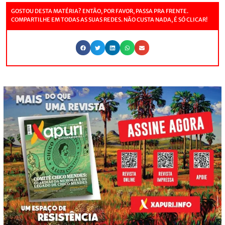
GOSTOU DESTA MATÉRIA? ENTÃO, POR FAVOR, PASSA PRA FRENTE.
COMPARTILHE EM TODAS AS SUAS REDES. NÃO CUSTA NADA, É SÓ CLICAR!