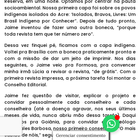
Reserva, em uma noite. Optamos por centrar na pauta
socioambiental. Nossa primeira capa foi sobre os povos
indígenas isolados do Acre: ‘Isolados, Bravos, Livres: Um
Brasil Indígena por Conhecer”. Depois de tudo pronto,
Jaime inventou de fazer uma outra boneca, “porque
toda revista tem que ter número zero”.
Dessa vez finquei pé, ficamos com a capa indígena.
Voltei pra Brasília com a boneca praticamente pronta e
com a missão de dar um jeito de imprimir. Nos dias
seguintes, o Jaime veio pra Formosa, pra convencer
minha irmã Lúcia a revisar a revista, “de grátis”. Com a
primeira revista impressa, a próxima tarefa foi montar o
Conselho Editorial.
Jaime fez questão de visitar, explicar o projeto e
convidar pessoalmente cada conselheiro e cada
conselheira (até a doença agravar, nos seus últimos
meses de vida, nunca abriu mão dessa tarefa). Daqui
rumamos pra Goiânia, para convidar o arqueólogo
Altair Sales Barbosa, nosso primeiro conselheiro. “O mais
sabido de nóis,” segundo o Jaime.
Gerenciar consentimento