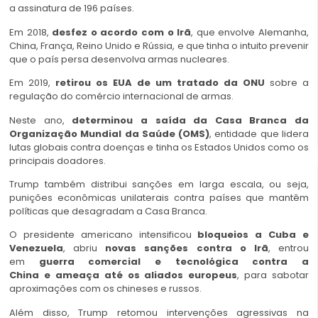
a assinatura de 196 países.
Em 2018,
desfez o acordo com o Irã
, que envolve Alemanha,
China, França, Reino Unido e Rússia, e que tinha o intuito prevenir
que o país persa desenvolva armas nucleares.
Em 2019,
retirou os EUA de um tratado da ONU
sobre a
regulação do comércio internacional de armas.
Neste ano,
determinou a saída da Casa Branca da
Organização Mundial da Saúde (OMS)
, entidade que lidera
lutas globais contra doenças e tinha os Estados Unidos como os
principais doadores.
Trump também distribui sanções em larga escala, ou seja,
punições econômicas unilaterais contra países que mantêm
políticas que desagradam a Casa Branca.
O presidente americano intensificou
bloqueios a Cuba e
Venezuela
, abriu
novas sanções contra o Irã
, entrou
em
guerra comercial e tecnológica contra a
China e ameaça até os aliados europeus
, para sabotar
aproximações com os chineses e russos.
Além disso, Trump retomou intervenções agressivas na