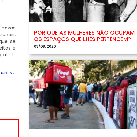
s povos
POR QUE AS MULHERES NÃO OCUPAM
ionais,
OS ESPAÇOS QUE LHES PERTENCEM?
 que se
03/08/2026
eitos e
pal, do
postas a