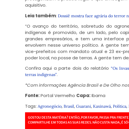
aquisitivo.
Leia também
:
Dossiê mostra face agrária do terror n
“O avanço do território, sobretudo do agrone
indígenas é promovido, de um lado, pelo capi
grandes empresários, e tem uma interface p
envolvem nesse universo político. A gente te
vice-prefeitos com mandato atual e 23 ex-pr
poder local, na posse de terras. A gente tem de
Confira aqui a parte dois do relatório
“Os Inva
.
terras indígenas”
*Com informações Agência Brasil e De Olho nos 
Fonte:
Portal Vermelho
Capa:
Ibama
Tags:
,
,
,
,
,
Agronegócio
Brasil
Guarani
Kaxinawá
Política
GOSTOU DESTA MATÉRIA? ENTÃO, POR FAVOR, PASSA PRA FRENTE
COMPARTILHE EM TODAS AS SUAS REDES. NÃO CUSTA NADA, É SÓ 