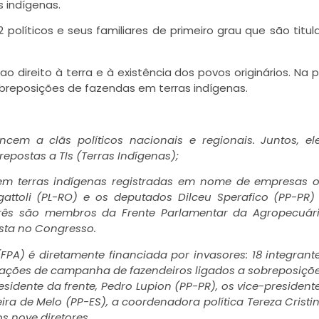
s indígenas
.
líticos e seus familiares de primeiro grau que são titul
direito à terra e à existência dos povos originários. Na p
 sobreposições de fazendas em terras indígenas.
encem a clãs políticos nacionais e regionais. Juntos, el
postas a TIs (Terras Indígenas);
 em terras indígenas registradas em nome de empresas 
attoli (PL-RO) e os deputados Dilceu Sperafico (PP-PR)
rês são membros da Frente Parlamentar da Agropecuár
ista no Congresso.
FPA) é diretamente financiada por invasores: 18 integrant
oações de campanha de fazendeiros ligados a sobreposiçõ
residente da frente, Pedro Lupion (PP-PR), os vice-president
ira de Melo (PP-ES), a coordenadora política Tereza Cristi
os nove diretores.