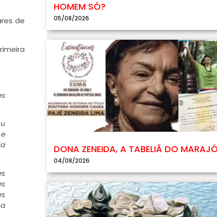
HOMEM SÓ?
05/08/2026
ares de
rimeira
es
ou
 e
ia
DONA ZENEIDA, A TABELIÃ DO MARAJ
04/08/2026
es
es
es
na