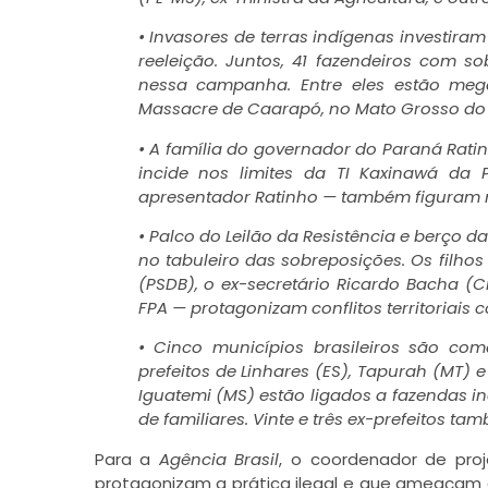
• Invasores de terras indígenas investira
reeleição. Juntos, 41 fazendeiros com s
nessa campanha. Entre eles estão me
Massacre de Caarapó, no Mato Grosso do 
• A família do governador do Paraná Rati
incide nos limites da TI Kaxinawá da 
apresentador Ratinho — também figuram na
• Palco do Leilão da Resistência e berço d
no tabuleiro das sobreposições. Os filho
(PSDB), o ex-secretário Ricardo Bacha (
FPA — protagonizam conflitos territoriais
• Cinco municípios brasileiros são com
prefeitos de Linhares (ES), Tapurah (MT) 
Iguatemi (MS) estão ligados a fazendas in
de familiares. Vinte e três ex-prefeitos t
Para a
Agência Brasil
, o coordenador de proj
protagonizam a prática ilegal e que ameaçam 