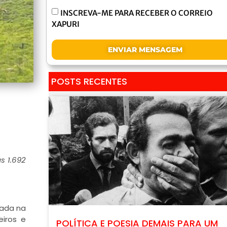
INSCREVA-ME PARA RECEBER O CORREIO
XAPURI
ENVIAR MENSAGEM
POSTS RECENTES
s 1.692
çada na
eiros e
POLÍTICA E POESIA DEMAIS PARA UM