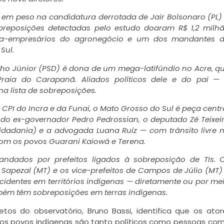
m em peso na candidatura derrotada de Jair Bolsonaro (PL)
obreposições detectadas pelo estudo doaram R$ 1,2 milh
ga-empresários do agronegócio e um dos mandantes 
Sul.
nho Júnior (PSD) é dona de um mega-latifúndio no Acre, q
Praia do Carapanã. Aliados políticos dele e do pai —
 lista de sobreposições.
a CPI do Incra e da Funai, o Mato Grosso do Sul é peça centr
s do ex-governador Pedro Pedrossian, o deputado Zé Teixei
Cidadania) e a advogada Luana Ruiz — com trânsito livre 
 com os povos Guarani Kaiowá e Terena.
andados por prefeitos ligados à sobreposição de TIs. 
e Sapezal (MT) e os vice-prefeitos de Campos de Júlio (MT)
cidentes em territórios indígenas — diretamente ou por me
ambém têm sobreposições em terras indígenas.
etos do observatório, Bruno Bassi, identifica que os ato
os povos indígenas são tanto políticos como pessoas co