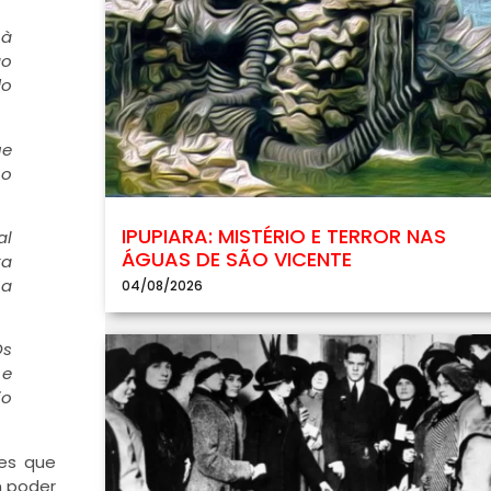
 à
ão
do
ue
 o
IPUPIARA: MISTÉRIO E TERROR NAS
al
ÁGUAS DE SÃO VICENTE
ra
na
04/08/2026
Os
 e
io
res que
m poder