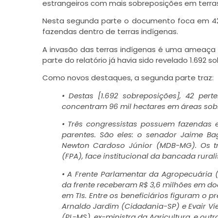
estrangeiros com mais sobreposições em terra
Nesta segunda parte o documento foca em 42 po
fazendas dentro de terras indígenas.
A invasão das terras indígenas é uma ameaça ao 
parte do relatório já havia sido revelado 1.692
Como novos destaques, a segunda parte traz:
• Destas [1.692 sobreposições], 42 pert
concentram 96 mil hectares em áreas sobre
• Três congressistas possuem fazendas
parentes. São eles: o senador Jaime Bag
Newton Cardoso Júnior (MDB-MG). Os t
(FPA), face institucional da bancada rural
• A Frente Parlamentar da Agropecuária (
da frente receberam R$ 3,6 milhões em d
em TIs. Entre os beneficiários figuram o p
Arnaldo Jardim (Cidadania-SP) e Evair Vie
(PL-MS), ex-ministra da Agricultura, e outr