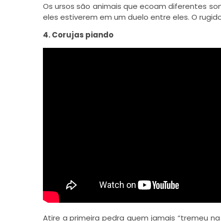
Os ursos são animais que ecoam diferentes son
eles estiverem em um duelo entre eles. O rugido
4. Corujas piando
Atire a primeira pedra quem jamais “tremeu n