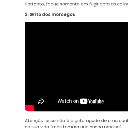
Portanto, foque somente em fugir para as coli
2. Grito dos morcegos
Atenção: esse não é o grito agudo de uma cant
na sua vida (mas tomara que nunca precise).