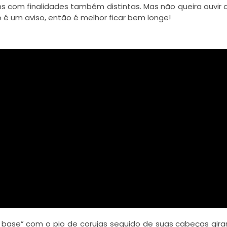
s com finalidades também distintas. Mas não queira ouvir
 é um aviso, então é melhor ficar bem longe!
a base” com o pio de corujas seguido de suas cabeças gir