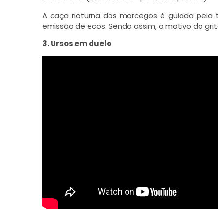
A caça noturna dos morcegos é guiada pela té
emissão de ecos. Sendo assim, o motivo do grit
3. Ursos em duelo