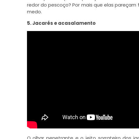
redor do pescoço? Por mais que elas pareçam f
medo.
5. Jacarés e acasalamento
O olhar penetrante e o jeito sorrateiro dos 