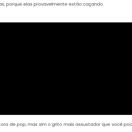
nas, porque elas provavelmente estão caçando.
ora de pop, mas sim o grito mais assustador que você pod