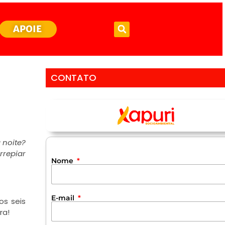
APOIE
CONTATO
 noite?
rrepiar
Nome
E-mail
os seis
ra!