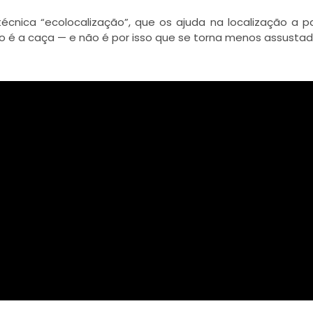
cnica “ecolocalização”, que os ajuda na localização a pa
o é a caça — e não é por isso que se torna menos assustad