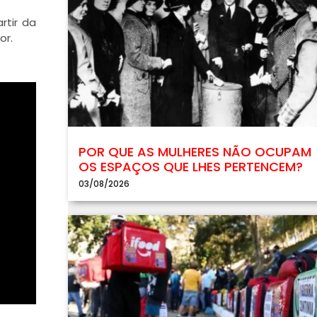
rtir da
or.
POR QUE AS MULHERES NÃO OCUPAM
OS ESPAÇOS QUE LHES PERTENCEM?
03/08/2026