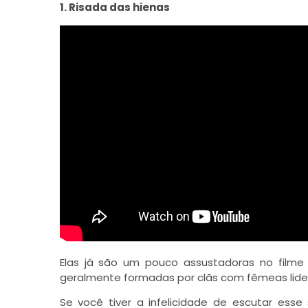
1. Risada das hienas
Elas já são um pouco assustadoras no film
geralmente formadas por clãs com fêmeas lide
Se você tiver a infelicidade de escutar esse