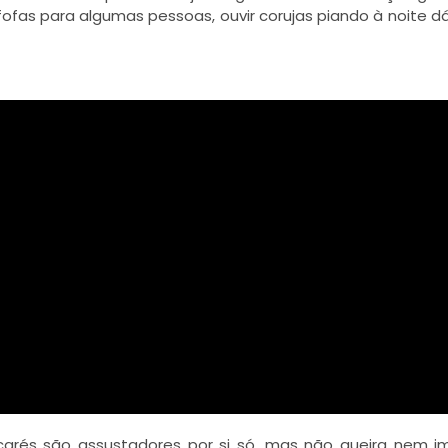
ofas para algumas pessoas, ouvir corujas piando à noite d
jacarés são assustadores por si só, mas não queira nem i