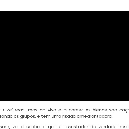
e
O Rei Leão
, mas ao vivo e a cores? As hienas são caç
rando os grupos, e têm uma risada amedrontadora.
 som, vai descobrir o que é assustador de verdade ness